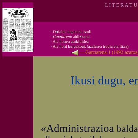
L I T E R A T 
-
Orrialde nagusira itzuli
-
Garziarena
aldizkaria
-
Ale honen aurkibidea
-
Ale honi buruzkoak (azalaren irudia eta fitxa)
— Garziarena-1 (1992-azaro
Ikusi dugu, e
«Administrazioa
balda