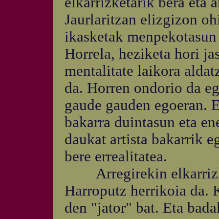
elkarrizketarik bera eta a
Jaurlaritzan elizgizon oh
ikasketak menpekotasun 
Horrela, heziketa hori ja
mentalitate laikora alda
da. Horren ondorio da eg
gaude gauden egoeran. Et
bakarra duintasun eta en
daukat artista bakarrik 
bere errealitatea.
Arregirekin elkarrizke
Harroputz herrikoia da. K
den "jator" bat. Eta badak