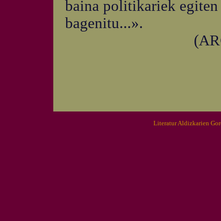
baina politikariek egiten
bagenitu...».
(ARG
Literatur Aldizkarien Go