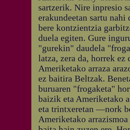
sartzerik. Nire inpresio 
erakundeetan sartu nahi 
bere kontzientzia garbitz
duela egiten. Gure ingu
"gurekin" daudela "frogat
latza, zera da, horrek ez
Ameriketako arraza arazo
ez baitira Beltzak. Benet
buruaren "frogaketa" hor
baizik eta Ameriketako 
eta trintxeretan —nork b
Ameriketako arrazismoa 
baita hain zuzen ere. Ho