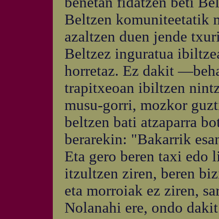
benetan fidatzen beti Bel
Beltzen komuniteetatik m
azaltzen duen jende txuri
Beltzez inguratua ibiltze
horretaz. Ez dakit —beh
trapitxeoan ibiltzen nint
musu-gorri, mozkor guzti
beltzen bati atzaparra bot
berarekin: "Bakarrik esan
Eta gero beren taxi edo l
itzultzen ziren, beren biz
eta morroiak ez ziren, sa
Nolanahi ere, ondo dakit