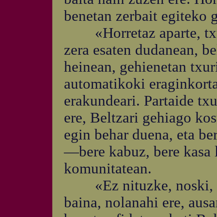
benetan zerbait egiteko 
«Horretaz aparte, txur
zera esaten dudanean, be
heinean, gehienetan txur
automatikoki eraginkorta
erakundeari. Partaide txu
ere, Beltzari gehiago kos
egin behar duena, eta be
—bere kabuz, bere kasa l
komunitatean.
«Ez nituzke, noski, i
baina, nolanahi ere, ausa