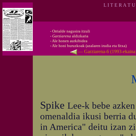
L I T E R A T 
-
Orrialde nagusira itzuli
-
Garziarena
aldizkaria
-
Ale honen aurkibidea
-
Ale honi buruzkoak (azalaren irudia eta fitxa)
— Garziarena-6 (1993-ekain
Spike
Lee-k bebe azken
omenaldia ikusi berria d
in America" deitu izan 