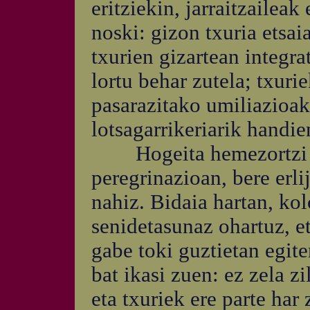
eritziekin, jarraitzaileak
noski: gizon txuria etsai
txurien gizartean integra
lortu behar zutela; txuri
pasarazitako umiliazioak
lotsagarrikeriarik handie
Hogeita hemezortzi ur
peregrinazioan, bere erli
nahiz. Bidaia hartan, ko
senidetasunaz ohartuz, et
gabe toki guztietan egite
bat ikasi zuen: ez zela zi
eta txuriek ere parte ha