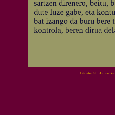
sartzen direnero, beitu, 
dute luze gabe, eta kont
bat izango da buru bere t
kontrola, beren dirua del
Literatur Aldizkarien Go