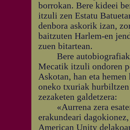
borrokan. Bere kideei ber
itzuli zen Estatu Batueta
denbora askorik izan, zor
baitzuten Harlem-en jend
zuen bitartean.
Bere autobiografiako 
Mecatik itzuli ondoren p
Askotan, han eta hemen 
oneko txuriak hurbiltzen
zezaketen galdetzera:
«Aurrena zera esaten d
erakundeari dagokionez, 
American Unity delakoari