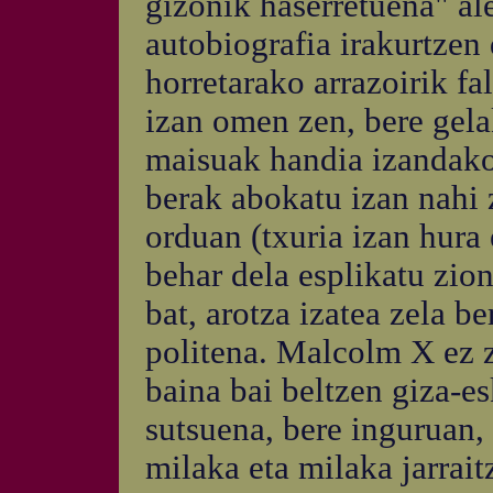
gizonik haserretuena" ale
autobiografia irakurtzen 
horretarako arrazoirik fa
izan omen zen, bere gela
maisuak handia izandakoa
berak abokatu izan nahi
orduan (txuria izan hura 
behar dela esplikatu zion
bat, arotza izatea zela be
politena. Malcolm X ez z
baina bai beltzen giza-e
sutsuena, bere inguruan
milaka eta milaka jarrait