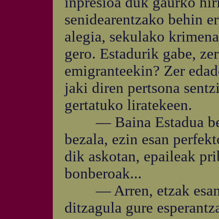
inpresioa duk gaurko hiri
senidearentzako behin er
alegia, sekulako krimena
gero. Estadurik gabe, zer
emigranteekin? Zer edad
jaki diren pertsona sentz
gertatuko liratekeen.
— Baina Estadua bera 
bezala, ezin esan perfekt
dik askotan, epaileak pri
bonberoak...
— Arren, etzak esan e
ditzagula gure esperant