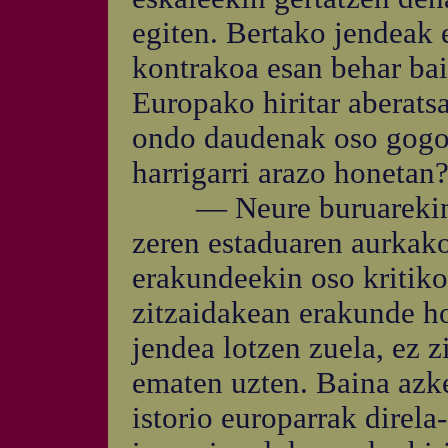
egiten. Bertako jendeak e
kontrakoa esan behar bait
Europako hiritar aberats
ondo daudenak oso gogor
harrigarri arazo honetan
— Neure buruarekin h
zeren estaduaren aurkako
erakundeekin oso kritikoa
zitzaidakean erakunde hor
jendea lotzen zuela, ez zi
ematen uzten. Baina azke
istorio europarrak direla-