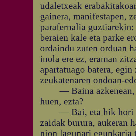
udaletxeak erabakitakoar
gainera, manifestapen, z
parafernalia guztiarekin:
beraien kale eta parke er
ordaindu zuten orduan ha
inola ere ez, eraman zitz
apartatuago batera, egin 
zeukatenaren ondoan-ed
— Baina azkenean, alka
huen, ezta?
— Bai, eta hik hori es
zaidak burura, aukeran h
nion lagunari egunkaria 