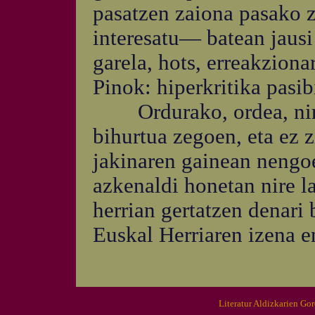
pasatzen zaiona pasako z
interesatu— batean jausi
garela, hots, erreakziona
Pinok: hiperkritika pasib
Ordurako, ordea, nire 
bihurtua zegoen, eta ez 
jakinaren gainean nengoe
azkenaldi honetan nire l
herrian gertatzen denari 
Euskal Herriaren izena e
Literatur Aldizkarien Go