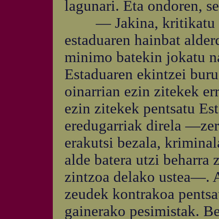
lagunari. Eta ondoren, s
— Jakina, kritikatu be
estaduaren hainbat alder
minimo batekin jokatu n
Estaduaren ekintzei buru
oinarrian ezin zitekek err
ezin zitekek pentsatu Es
eredugarriak direla —zer
erakutsi bezala, kriminal
alde batera utzi beharra
zintzoa delako ustea—. Ai
zeudek kontrakoa pentsa
gainerako pesimistak. Be