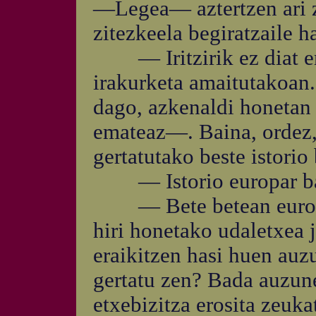
—Legea— aztertzen ari ze
zitezkeela begiratzaile h
— Iritzirik ez diat em
irakurketa amaitutakoan. 
dago, azkenaldi honetan 
emateaz—. Baina, ordez, 
gertatutako beste istorio
— Istorio europar bat
— Bete betean europarr
hiri honetako udaletxea 
eraikitzen hasi huen auzu
gertatu zen? Bada auzun
etxebizitza erosita zeuka