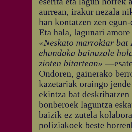
eserita eta lagun horrek a
aurrean, irakur nezala nik
han kontatzen zen egun-e
Eta hala, lagunari amore
«Neskato marrokiar bat 
ehundaka bainuzale hola
zioten bitartean»
—esaten
Ondoren, gainerako berro
kazetariak oraingo jende
ekintza bat deskribatzen
bonberoek laguntza eskat
baizik ez zutela kolabora
poliziakoek beste horrenb