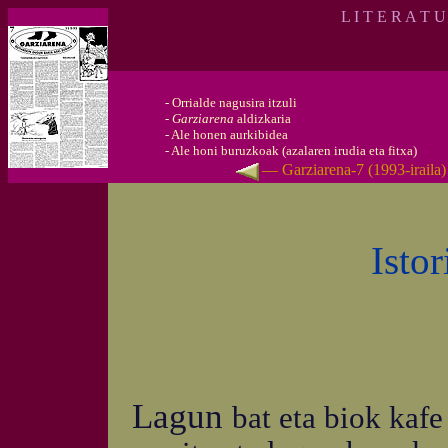
L I T E R A T 
-
Orrialde nagusira itzuli
-
Garziarena
aldizkaria
-
Ale honen aurkibidea
-
Ale honi buruzkoak (azalaren irudia eta fitxa)
— Garziarena-7 (1993-iraila
Isto
Lagun
bat eta biok kafe