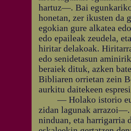
hartuz—. Bai egunkariko 
honetan, zer ikusten da 
egokian gure alkatea ed
edo epaileak zeudela, eta
hiritar delakoak. Hiritarr
edo senidetasun aminirik
beraiek dituk, azken bat
Bibliaren orrietan zein B
aurkitu daitekeen espresi
— Holako istorio eur
zidan lagunak arrazoi—.
ninduan, eta harrigarria
eskaleekin gertatzen den