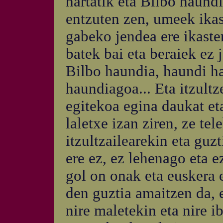
hartatik eta Bilbo haund
entzuten zen, umeek ikas
gabeko jendea ere ikasten
batek bai eta beraiek ez 
Bilbo haundia, haundi ha
haundiagoa... Eta itzult
egitekoa egina daukat eta
laletxe izan ziren, ze te
itzultzailearekin eta guzt
ere ez, ez lehenago eta e
gol on onak eta euskera e
den guztia amaitzen da, 
nire maletekin eta nire i