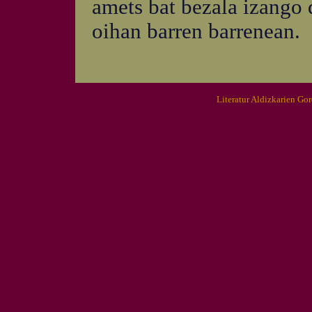
amets bat bezala izango 
oihan barren barrenean.
Literatur Aldizkarien Go