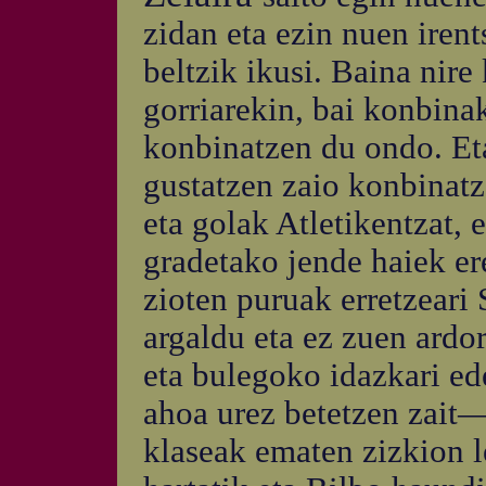
zidan eta ezin nuen irent
beltzik ikusi. Baina nire
gorriarekin, bai konbina
konbinatzen du ondo. Eta
gustatzen zaio konbinatz
eta golak Atletikentzat, e
gradetako jende haiek ere
zioten puruak erretzear
argaldu eta ez zuen ardo
eta bulegoko idazkari ede
ahoa urez betetzen zait—
klaseak ematen zizkion l