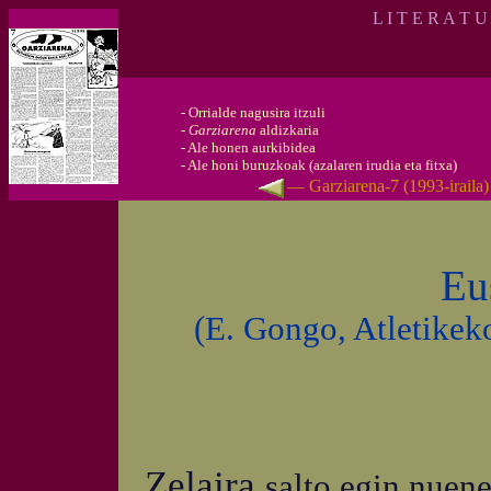
L I T E R A T U
-
Orrialde nagusira itzuli
-
Garziarena
aldizkaria
-
Ale honen aurkibidea
-
Ale honi buruzkoak (azalaren irudia eta fitxa)
— Garziarena-7 (1993-iraila
Eu
(E. Gongo, Atletikeko
Zelaira
salto egin nuene