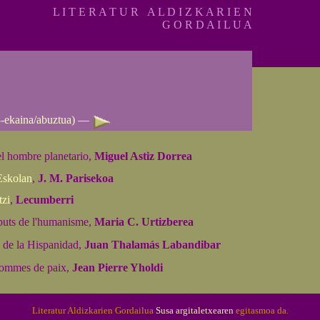
L I T E R A T U R A L D I Z K A R I E N
G O R D A I L U A
-ekaina/abuztua)
—
l hombre planetario,
Miguel Astiz Dorrea
Eskolan
,
J. M. Parisekoa
tzi
,
Lecumberri
uts de l'humanisme,
Maria C. Urtizberea
 de la Hispanidad,
Juan Thalamás Labandibar
hommes de paix,
Jean Pierre Yholdi
Literatur Aldizkarien Gordailua
Susa argitaletxearen
egitasmoa da.