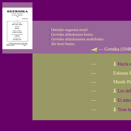
-
Orrialde nagusira itzuli
-
Gernika
aldizkariari buruz
-
Gernika
aldizkariaren aurkibidea
-
Ale honi buruz
—
Gernika
(1948
—
i
Hacia e
—
Eskuara 
—
Musde Pi
—
i
Les deb
—
i
El mito
—
i
Trois 