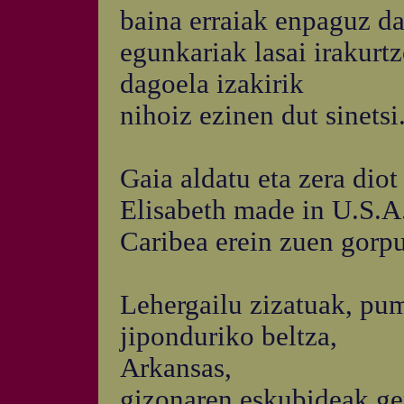
baina erraiak enpaguz da
egunkariak lasai irakurt
dagoela izakirik
nihoiz ezinen dut sinetsi
Gaia aldatu eta zera diot
Elisabeth made in U.S.A.
Caribea erein zuen gorpu
Lehergailu zizatuak, pum
jiponduriko beltza,
Arkansas,
gizonaren eskubideak ge