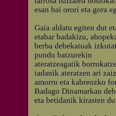
larrosa isilzalea hostokat
esan bai orori eta gora e
Gaia aldatu egiten dut et
etabar badakizu, ahopek
berba debekatuak izkutat
pundu batzurekin
ateratzeagatik borrokatz
iadanik ateratzen ari za
amorru eta kabreozko fo
Badago Dinamarkan debe
eta betidanik kirasten du