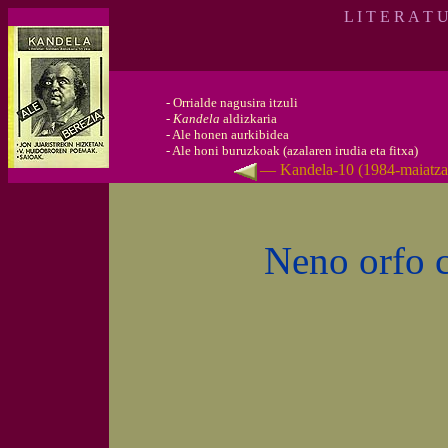
L I T E R A T 
-
Orrialde nagusira itzuli
-
Kandela
aldizkaria
-
Ale honen aurkibidea
-
Ale honi buruzkoak (azalaren irudia eta fitxa)
— Kandela-10 (1984-maiatz
Neno orfo 