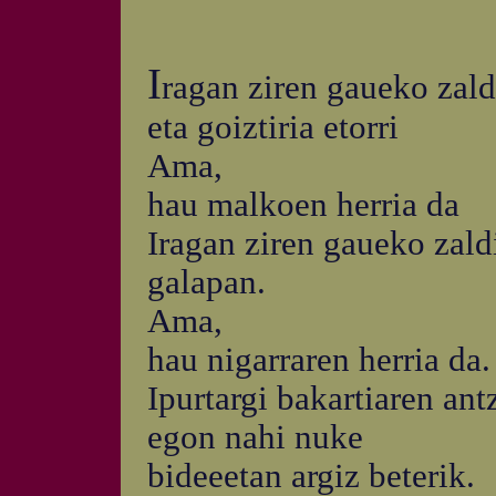
I
ragan ziren gaueko zald
eta goiztiria etorri
Ama,
hau malkoen herria da
Iragan ziren gaueko zald
galapan.
Ama,
hau nigarraren herria da.
Ipurtargi bakartiaren ant
egon nahi nuke
bideeetan argiz beterik.