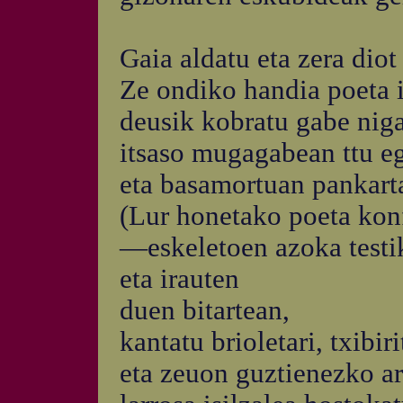
Gaia aldatu eta zera diot
Ze ondiko handia poeta i
deusik kobratu gabe niga
itsaso mugagabean ttu eg
eta basamortuan pankarta
(Lur honetako poeta kon
—eskeletoen azoka testi
eta irauten
duen bitartean,
kantatu brioletari, txibiri
eta zeuon guztienezko a