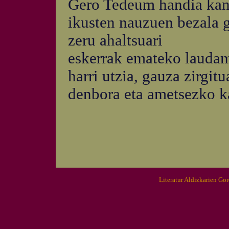
Gero Tedeum handia kan
ikusten nauzuen bezala 
zeru ahaltsuari
eskerrak emateko laudam
harri utzia, gauza zirgitu
denbora eta ametsezko ka
Literatur Aldizkarien Go