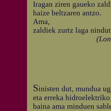
Iragan ziren gaueko zald
haize beltzaren antzo.
Ama,
zaldiek zurtz laga nindut
(Longa noite
S
inisten dut, mundua ug
eta erreka hidroelektriko
baina ama minduen sabl