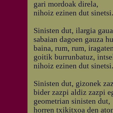
gari mordoak direla,
nihoiz ezinen dut sinetsi
Sinisten dut, ilargia gau
sabaian dagoen gauza hu
baina, rum, rum, iragate
goitik burrunbatuz, intse
nihoiz ezinen dut sinetsi
Sinisten dut, gizonek zaz
bider zazpi aldiz zazpi e
geometrian sinisten dut,
horren txikitxoa den ato