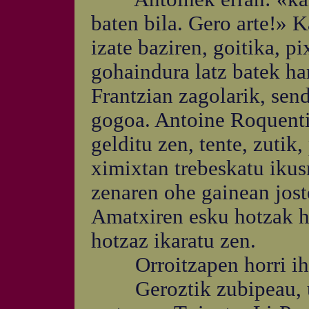
baten bila. Gero arte!» 
izate baziren, goitika, p
gohaindura latz batek ha
Frantzian zagolarik, sen
gogoa. Antoine Roquentin
gelditu zen, tente, zutik,
ximixtan trebeskatu ikus
zenaren ohe gainean jost
Amatxiren esku hotzak hu
hotzaz ikaratu zen.
Orroitzapen horri ihe
Geroztik zubipeau, ur a