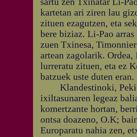
sartu zen Txinatar Li-P
kartetan ari ziren lau gi
zituen ezagutzen, eta sek
bere biziaz. Li-Pao arras
zuen Txinesa, Timonnier
artean zagolarik. Ordea, 
lurreratu zituen, eta ez 
batzuek uste duten eran.
Klandestinoki, Pekinet
ixiltasunaren legeaz bali
komertzante hortan, berri
ontsa doazeno, O.K; bain
Europaratu nahia zen, et