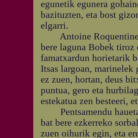
egunetik egunera gohain
bazituzten, eta bost gizo
elgarri.
Antoine Roquentinek j
bere laguna Bobek tiroz e
famatxardun horietarik ba
Itsas largoan, marinelek 
ez zuen, hortan, deus bi
puntua, gero eta hurbila
estekatua zen besteeri, et
Pentsamendu hauetan ba
bat bere ezkerreko sorba
zuen oihurik egin, eta e