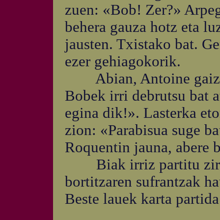
zuen: «Bob! Zer?» Arpegi
behera gauza hotz eta lu
jausten. Txistako bat. Ge
ezer gehiagokorik.
Abian, Antoine gaizkit
Bobek irri debrutsu bat 
egina dik!». Lasterka eto
zion: «Parabisua suge ba
Roquentin jauna, abere b
Biak irriz partitu zire
bortitzaren sufrantzak ha
Beste lauek karta partida