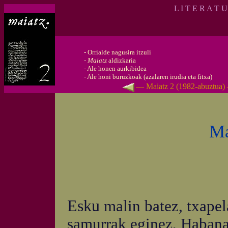
L I T E R A T 
-
Orrialde nagusira itzuli
-
Maiatz
aldizkaria
-
Ale honen aurkibidea
-
Ale honi buruzkoak (azalaren irudia eta fitxa)
— Maiatz 2 (1982-abuztua)
Ma
Esku
malin batez, txapel
samurrak eginez, Habanak