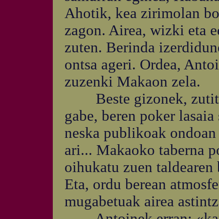
Ahotik, kea zirimolan b
zagon. Airea, wizki eta e
zuten. Berinda izerdidun
ontsa ageri. Ordea, Ant
zuzenki Makaon zela.
Beste gizonek, zutitze
gabe, beren poker lasaia
neska publikoak ondoan z
ari... Makaoko taberna p
oihukatu zuen taldearen 
Eta, ordu berean atmosfe
mugabetuak airea astintz
Antoinek erran: «kanp