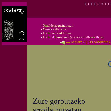
L I T E R A T 
-
Orrialde nagusira itzuli
-
Maiatz
aldizkaria
-
Ale honen aurkibidea
-
Ale honi buruzkoak (azalaren irudia eta fitxa)
— Maiatz 2 (1982-abuztua)
Z
ure gorputzeko
arroila hutsetan