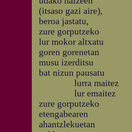
udako haizeen
(itsaso gazi aire),
beroa jastatu,
zure gorputzeko
lur mokor altxatu
goren gorenetan
musu izerditsu
bat nizun pausatu
lurra maitez
lur emaitez
zure gorputzeko
etengabearen
ahantzlekuetan