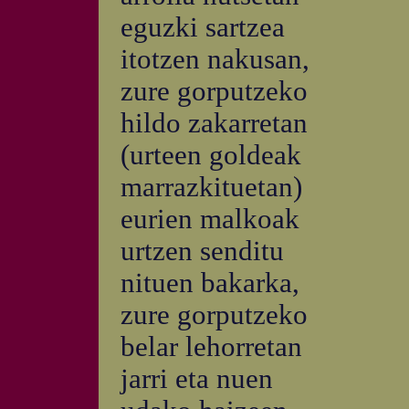
eguzki sartzea
itotzen nakusan,
zure gorputzeko
hildo zakarretan
(urteen goldeak
marrazkituetan)
eurien malkoak
urtzen senditu
nituen bakarka,
zure gorputzeko
belar lehorretan
jarri eta nuen