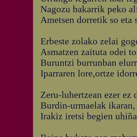
Nagozu bakarrik peko al
Ametsen dorretik so eta s
Erbeste zolako zelai gog
Asmatzen zaituta odei ton
Buruntzi burrunban elurr
Iparraren lore,ortze idor
Zeru-luhertzean ezer ez d
Burdin-urmaelak ikaran, 
Irakiz iretsi begien uhiña