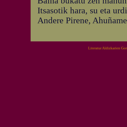
Baina bukatu zen mahum
Itsasotik hara, su eta urd
Andere Pirene, Ahuñame
Literatur Aldizkarien Go