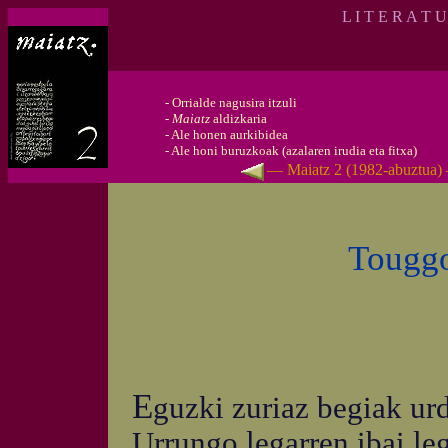
L I T E R A T 
-
Orrialde nagusira itzuli
-
Maiatz
aldizkaria
-
Ale honen aurkibidea
-
Ale honi buruzkoak (azalaren irudia eta fitxa)
— Maiatz 2 (1982-abuztua)
Touggo
E
guzki zuriaz begiak urd
Urrungo legarren ibai le