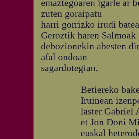
emaztegoaren igarle ar b
zuten goraipatu
harri gorrizko irudi bate
Geroztik haren Salmoak
debozionekin abesten di
afal ondoan
sagardotegian.
Betiereko bake
Iruinean izenpet
laster Gabriel Ar
et Jon Doni Mir
euskal heterodo