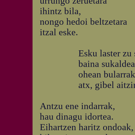
urrungo zeruetara
ihintz bila,
nongo hedoi beltzetara
itzal eske.
Esku laster zu s
baina sukaldean e
ohean bularrak xo
atx, gibel aitzinea
Antzu ene indarrak,
hau dinagu idortea.
Eihartzen haritz ondoak,