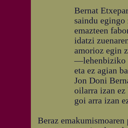
Bernat Etxeparek
saindu egingo zu
emazteen fabore t
idatzi zuenaren 
amorioz egin zien 
—lehenbiziko sain
eta ez agian baka
Jon Doni Bernat 
oilarra izan ez ba
goi arra izan ez b
Beraz emakumismoaren p