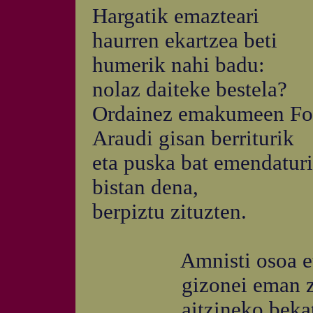
Hargatik emazteari
haurren ekartzea beti
humerik nahi badu:
nolaz daiteke bestela?
Ordainez emakumeen Fo
Araudi gisan berriturik
eta puska bat emendatur
bistan dena,
berpiztu zituzten.
Amnisti osoa eta 
gizonei eman zi
aitzineko bekatua