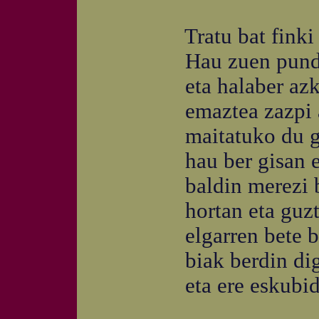
Tratu bat finki eg
Hau zuen pundu 
eta halaber azke
emaztea zazpi a
maitatuko du giz
hau ber gisan em
baldin merezi b
hortan eta guzti
elgarren bete bai
biak berdin digni
eta ere eskubide