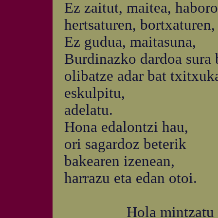
Ez zaitut, maitea, haboro
hertsaturen, bortxaturen,
Ez gudua, maitasuna,
Burdinazko dardoa sura b
olibatze adar bat txitxuk
eskulpitu,
adelatu.
Hona edalontzi hau,
ori sagardoz beterik
bakearen izenean,
harrazu eta edan otoi.
Hola mintzatu ze