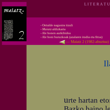
L I T E R A T 
-
Orrialde nagusira itzuli
-
Maiatz
aldizkaria
-
Ale honen aurkibidea
-
Ale honi buruzkoak (azalaren irudia eta fitxa)
— Maiatz 2 (1982-abuztua
I
u
rte hartan eto
Bazko baino lehe