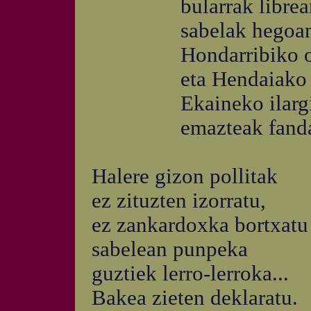
bularrak librean 
sabelak hegoan 
Hondarribiko ond
eta Hendaiako pl
Ekaineko ilargi
emazteak fandang
Halere gizon pollitak
ez zituzten izorratu,
ez zankardoxka bortxatu
sabelean punpeka
guztiek lerro-lerroka...
Bakea zieten deklaratu.