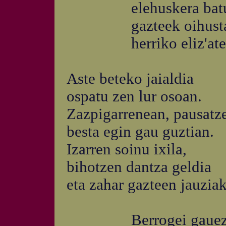
elehuskera batu
gazteek oihustatu
herriko eliz'ate
Aste beteko jaialdia
ospatu zen lur osoan.
Zazpigarrenean, pausatz
besta egin gau guztian.
Izarren soinu ixila,
bihotzen dantza geldia
eta zahar gazteen jauziak
Berrogei gauez, eu