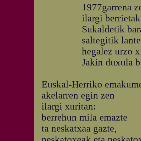
1977garrena zelak
ilargi berrietako 
Sukaldetik barat
saltegitik lanteg
hegalez urzo xur
Jakin duxula ber
Euskal-Herriko emakumee
akelarren egin zen
ilargi xuritan:
berrehun mila emazte
ta neskatxaa gazte,
neskatoxeak eta neskato