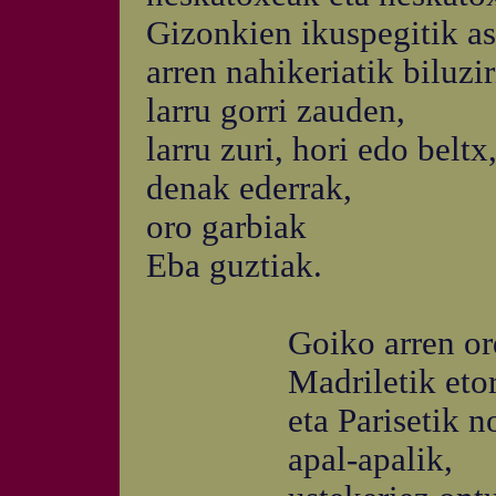
Gizonkien ikuspegitik as
arren nahikeriatik biluzir
larru gorri zauden,
larru zuri, hori edo beltx
denak ederrak,
oro garbiak
Eba guztiak.
Goiko arren ordezk
Madriletik etorri z
eta Parisetik noiz
apal-apalik,