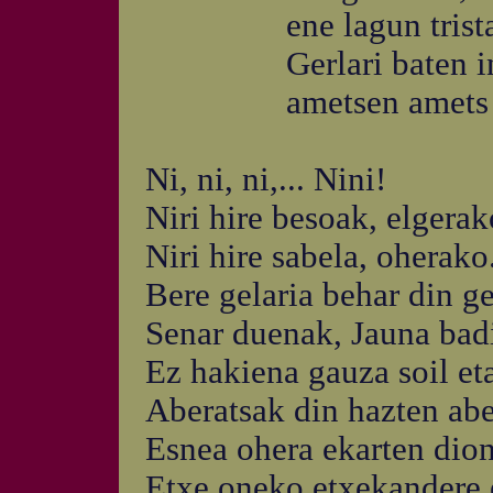
ene lagun tristan
Gerlari baten ind
ametsen amets an
Ni, ni, ni,... Nini!
Niri hire besoak, elgerak
Niri hire sabela, oherako
Bere gelaria behar din ge
Senar duenak, Jauna badi
Ez hakiena gauza soil eta
Aberatsak din hazten abe
Esnea ohera ekarten dion
Etxe oneko etxekandere 