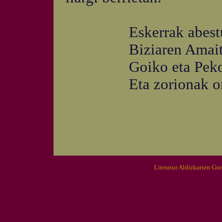
Eskerrak abestu 
Biziaren Amaita
Goiko eta Pekoa
Eta zorionak oro
Literatur Aldizkarien Go