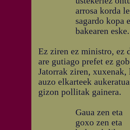
ustekeriez ontutsik
arrosa korda lep
sagardo kopa es
bakearen eske.
Ez ziren ez ministro, ez 
are gutiago prefet ez go
Jatorrak ziren, xuxenak, 
auzo elkarteek aukeratua
gizon pollitak gainera.
Gaua zen eta
goxo zen eta