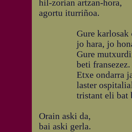
hil-zorian artzan-hora,
agortu iturriñoa.
Gure karlosak osta
jo hara, jo hona
Gure mutxurdinak g
beti fransezez.
Etxe ondarra jan b
laster ospitaliala
tristant eli bat b
Orain aski da,
bai aski gerla.