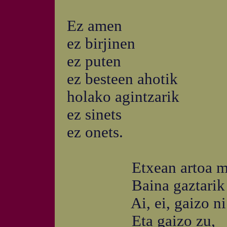
Ez amen
ez birjinen
ez puten
ez besteen ahotik
holako agintzarik
ez sinets
ez onets.
Etxean artoa me
Baina gaztarik ba
Ai, ei, gaizo ni
Eta gaizo zu,