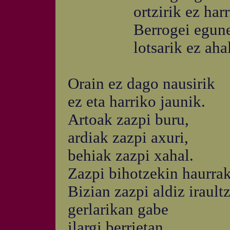
ortzirik ez harrir
Berrogei egunez, pa
lotsarik ez ahalge
Orain ez dago nausirik
ez eta harriko jaunik.
Artoak zazpi buru,
ardiak zazpi axuri,
behiak zazpi xahal.
Zazpi bihotzekin haurrak
Bizian zazpi aldiz irault
gerlarikan gabe
ilargi berrietan.