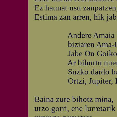
Ez haunat usu zanpatzen,
Estima zan arren, hik ja
Andere Amaia be
biziaren Ama-Lu
Jabe On Goiko eg
Ar bihurtu nuen
Suzko dardo batez
Ortzi, Jupiter, D
Baina zure bihotz mina,
urzo gorri, ene lurretarik