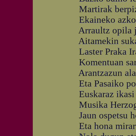
Martirak berpiztu
Ekaineko azkorr
Arraultz opila ja
Aitamekin sukal
Laster Praka Ira
Komentuan sartu
Arantzazun alaba
Eta Pasaiko por
Euskaraz ikasi 
Musika Herzog E
Jaun ospetsu horr
Eta hona mirar