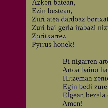
Azken batean,
Ezin bestean,
Zuri atea dardoaz bortxa
Zuri bai gerla irabazi ni
Zoritxarrez
Pyrrus honek!
Bi nigarren arte
Artoa baino hau
Hitzeman zenidan
Egin bedi zure n
Elgean bezala oh
Amen!