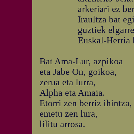
arkeriari ez berriz
Iraultza bat egin
guztiek elgarre
Euskal-Herria lib
Bat Ama-Lur, azpikoa
eta Jabe On, goikoa,
zerua eta lurra,
Alpha eta Amaia.
Etorri zen berriz ihintza,
emetu zen lura,
lilitu arrosa.