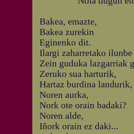
Nola dugun etor
Bakea, emazte,
Bakea zurekin
Eginenko dit.
Ilargi zaharretako ilunbe
Zein guduka lazgarriak g
Zeruko sua harturik,
Hartaz burdina landurik,
Noren aurka,
Nork ote orain badaki?
Noren alde,
Iñork orain ez daki...