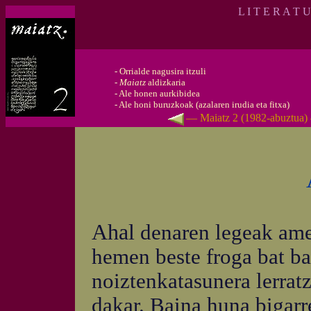
L I T E R A T 
-
Orrialde nagusira itzuli
-
Maiatz
aldizkaria
-
Ale honen aurkibidea
-
Ale honi buruzkoak (azalaren irudia eta fitxa)
— Maiatz 2 (1982-abuztua
Ahal
denaren legeak ame
hemen beste froga bat b
noiztenkatasunera lerrat
dakar. Baina huna bigarr