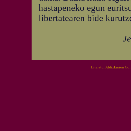
hastapeneko egun euritsu
libertatearen bide kurutz
Je
Literatur Aldizkarien Go