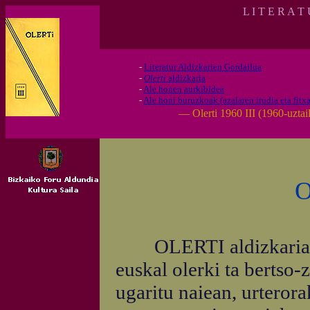
L I T E R A T
-
Literatur Aldizkarien Gordailua
-
Olerti
aldizkaria
-
Ale honen aurkibidea
-
Ale honi buruzkoak (azalaren irudia eta fitxa
— Olerti 1960 III (1960-uztail
O
OLERTI aldizkariak, gu
euskal olerki ta bertso-
ugaritu naiean, urterora