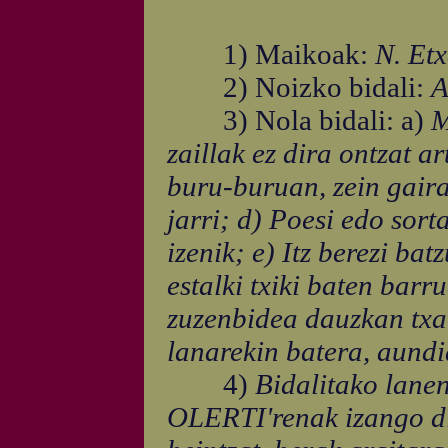
1) Maikoak:
N. Etx
2) Noizko bidali:
A
3) Nola bidali: a)
M
zaillak ez dira ontzat a
buru-buruan, zein gair
jarri; d) Poesi edo sort
izenik; e) Itz berezi bat
estalki txiki baten barr
zuzenbidea dauzkan txart
lanarekin batera, aund
4)
Bidalitako lanen
OLERTI'renak izango di