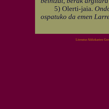
beintzat, berak argitar
5) Olerti-jaia.
Ondor
ospatuko da emen Larre
Literatur Aldizkarien Go