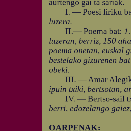
aurtengo gai ta sariak.
I. — Poesi liriku ba
luzera.
II.— Poema bat:
1.
luzeran, berriz, 150 ah
poema onetan, euskal gu
bestelako gizurenen bat
obeki.
III. — Amar Alegiko
ipuin txiki, bertsotan, 
IV. — Bertso-sail tx
berri, edozelango gaiez
OARPENAK: