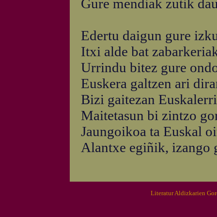
Gure mendiak zutik daud
Edertu daigun gure izku
Itxi alde bat zabarkeria
Urrindu bitez gure ondo
Euskera galtzen ari dir
Bizi gaitezan Euskalerri
Maitetasun bi zintzo go
Jaungoikoa ta Euskal oit
Alantxe egiñik, izango 
Literatur Aldizkarien Go