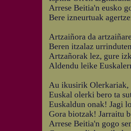
Arrese Beitia'n eusko g
Bere izneurtuak agertze
Artzaiñora da artzaiñare
Beren itzalaz urrinduten
Artzañorak lez, gure iz
Aldendu leike Euskalerri
Au ikusirik Olerkariak,
Euskal olerki bero ta su
Euskaldun onak! Jagi lot
Gora biotzak! Jarraitu b
Arrese Beitia'n gogo se