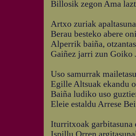
Billosik zegon Ama lazt
Artxo zuriak apaltasuna
Berau besteko abere oni
Alperrik baiña, otzanta
Gaiñez jarri zun Goiko 
Uso samurrak mailetasu
Egille Altsuak ekandu o
Baiña ludiko uso guztie
Eleie estaldu Arrese Bei
Iturritxoak garbitasuna 
Ispillu Orren argitasun