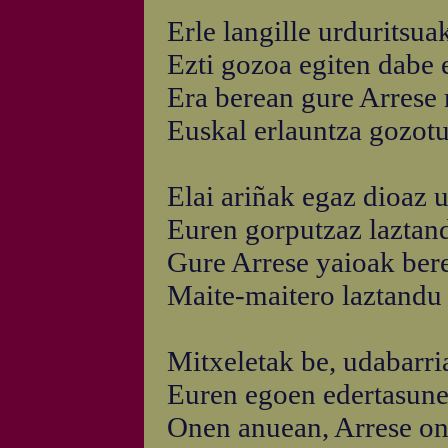
Erle langille urduritsuak
Ezti gozoa egiten dabe e
Era berean gure Arrese 
Euskal erlauntza gozotu
Elai ariñak egaz dioaz u
Euren gorputzaz laztand
Gure Arrese yaioak bere
Maite-maitero laztandu
Mitxeletak be, udabarria
Euren egoen edertasune
Onen anuean, Arrese ona