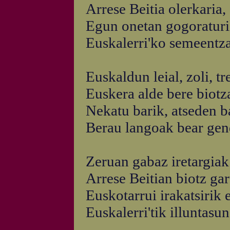
Arrese Beitia olerkaria
Egun onetan gogoraturik
Euskalerri'ko semeentza
Euskaldun leial, zoli, tr
Euskera alde bere biotza
Nekatu barik, atseden ba
Berau langoak bear gen
Zeruan gabaz iretargiak 
Arrese Beitian biotz gar
Euskotarrui irakatsirik 
Euskalerri'tik illuntasu