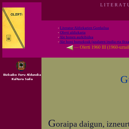
L I T E R A T
-
Literatur Aldizkarien Gordailua
-
Olerti
aldizkaria
-
Ale honen aurkibidea
-
Ale honi buruzkoak (azalaren irudia eta fitxa
— Olerti 1960 III (1960-uztail
G
G
oraipa daigun, izneur