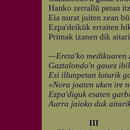
Hanko zerrallü petan itz
Eia nurat juiten zean b
Ezpa'deikük erraiten hik
Primak izanen dik aitari
—Ereta'ko medikuaren z
Gaztalondo'n gauez ibill
Esi illunpetan loturik g
«Nora joaten uken ire 
Ezpa'diguk esaten garbi
Aurra jaioko duk aitari
III