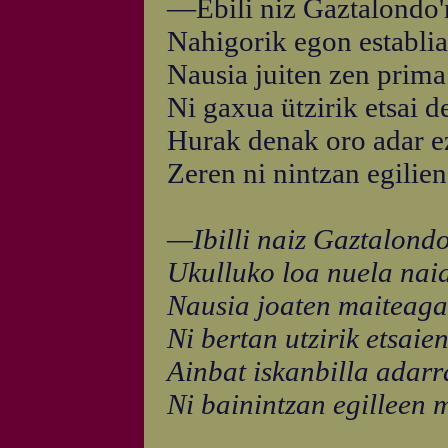
—Ebili niz Gaztalondo'
Nahigorik egon establia
Nausia juiten zen prima
Ni gaxua ützirik etsai d
Hurak denak oro adar e
Zeren ni nintzan egilien
—Ibilli naiz Gaztalondo
Ukulluko loa nuela nai
Nausia joaten maiteaga
Ni bertan utzirik etsai
Ainbat iskanbilla adarr
Ni bainintzan egilleen 