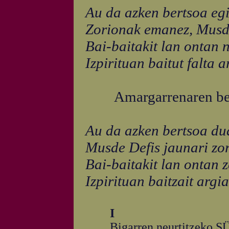
Au da azken bertsoa eg
Zorionak emanez, Musd
Bai-baitakit lan ontan n
Izpirituan baitut falta a
Amargarrenaren best
Au da azken bertsoa du
Musde Defis jaunari zo
Bai-baitakit lan ontan 
Izpirituan baitzait argia
I
Bigarren neurtitzeko SÜJ