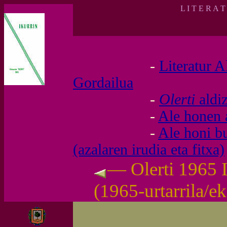
L I T E R A 
-
Literatur A
Gordailua
-
Olerti
aldi
-
Ale honen 
-
Ale honi b
(azalaren irudia eta fitxa)
— Olerti 1965 I
(1965-urtarrila/e