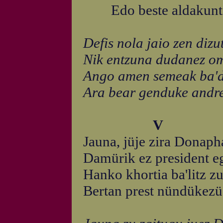
Edo beste aldakuntza 
Defis nola jaio zen dizu
Nik entzuna dudanez om
Ango amen semeak ba'd
Ara bear genduke andre
V
Jauna, jüje zira Donaph
Damürik ez president e
Hanko khortia ba'litz z
Bertan prest nündükezü 