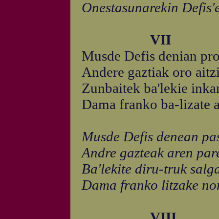
Onestasunarekin Defis'
VII
Musde Defis denian pro
Andere gaztiak oro aitzi
Zunbaitek ba'lekie inkan
Dama franko ba-lizate 
Musde Defis denean pas
Andre gazteak aren pare
Ba'lekite diru-truk salga
Dama franko litzake no
VIII