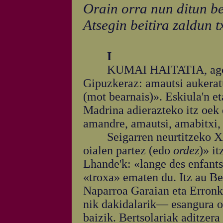
Orain orra nun ditun be
Atsegin beitira zaldun 
I
KUMAI HAITATIA, ageri za
Gipuzkeraz: amautsi aukerat
(mot bearnais)». Eskiula'n et
Madrina adierazteko itz oek
amandre, amautsi, amabitxi,
Seigarren neurtitzeko 
oialen partez (edo
ordez
)» i
Lhande'k: «lange des enfants
«troxa» ematen du. Itz au Be
Naparroa Garaian eta Erronk
nik dakidalarik— esangura on
baizik. Bertsolariak aditzer