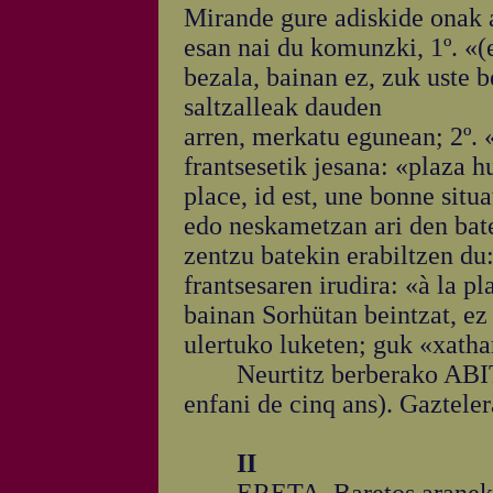
Mirande gure adiskide onak 
esan nai du komunzki, 1º. «(e
bezala, bainan ez, zuk uste b
saltzalleak dauden
arren, merkatu egunean; 2º. «
frantsesetik jesana: «plaza h
place, id est, une bonne sit
edo neskametzan ari den bat
zentzu batekin erabiltzen du
frantsesaren irudira: «à la p
bainan Sorhütan beintzat, ez
ulertuko luketen; guk «xath
Neurtitz berberako ABITIA'z
enfani de cinq ans). Gaztele
II