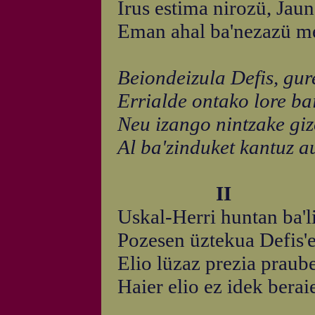
Irus estima nirozü, Jaun
Eman ahal ba'nezazü me
Beiondeizula Defis, gur
Errialde ontako lore ba
Neu izango nintzake giz
Al ba'zinduket kantuz a
II
Uskal-Herri huntan ba'l
Pozesen üztekua Defis'e
Elio lüzaz prezia praube
Haier elio ez idek berai