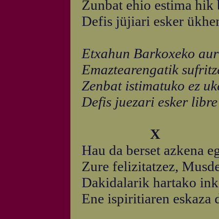
Zunbat ehio estima hik 
Defis jüjiari esker ükhen
Etxahun Barkoxeko aur
Emaztearengatik sufritze
Zenbat istimatuko ez uk
Defis juezari esker libre
X
Hau da berset azkena e
Zure felizitatzez, Musde
Dakidalarik hartako ink
Ene ispiritiaren eskaza 