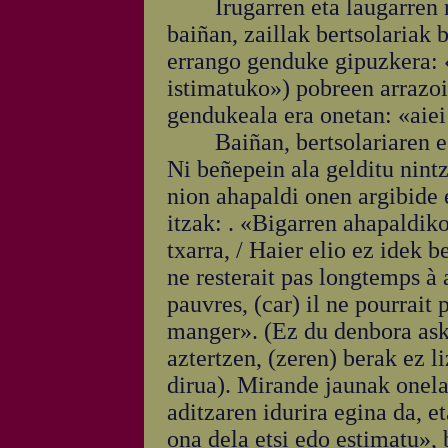
Irugarren eta laugarren neur
baiñan, zaillak bertsolariak 
errango genduke gipuzkera: «
istimatuko») pobreen arrazoi 
gendukeala era onetan: «aiei 
Baiñan, bertsolariaren esa
Ni beñepein ala gelditu nint
nion ahapaldi onen argibide
itzak: . «Bigarren ahapaldik
txarra, / Haier elio ez idek b
ne resterait pas longtemps à
pauvres, (car) il ne pourrait 
manger». (Ez du denbora ask
aztertzen, (zeren) berak ez l
dirua). Mirande jaunak onela 
aditzaren idurira egina da, e
ona dela etsi edo estimatu», 