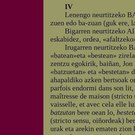
IV
Lenengo neurtitzeko BA-ZIN
zuen edo ba-zuan (guk ere, l
Bigarren neurtitzeko AIH
eskabidez, ordea, «afaltzeko»
Irugarren neurtitzeko BA
«batean»eta «bestean» zirela 
zentzu egokirik, baiñan, Jo
«batzuetan» eta «bestetan» d
ahapaldiko azken bertsoak on
parfois endormi dans son lit,
maîtresse de maison (stricto s
vaisselle, et avec cela elle 
batzutan
bere oean lo,
bestet
(stricto sensu, oiñordeak) ber
urak eta arekin ematen zion b