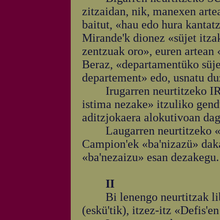
zitzaidan, nik, manexen artea
baitut, «hau edo hura kantat
Mirande'k dionez «süjet itzak
zentzuak oro», euren artean 
Beraz, «departamentüko süjeten
departement» edo, usnatu d
Irugarren neurtitzeko IR
istima nezake» itzuliko gen
aditzjokaera alokutivoan dag
Laugarren neurtitzeko «
Campion'ek «ba'nizazü» daka
«ba'nezaizu» esan dezakegu.
II
Bi lenengo neurtitzak libre
(eskü'tik), itzez-itz «Defis'e