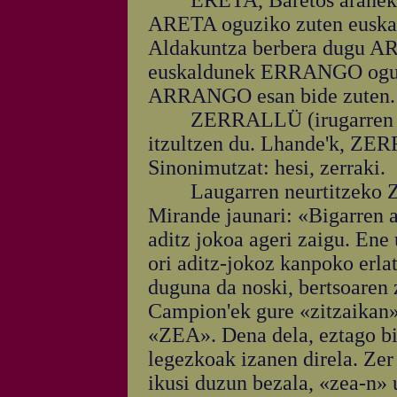
ERETA, Baretos araneko Ar
ARETA oguziko zuten euskald
Aldakuntza berbera dugu A
euskaldunek ERRANGO oguzte
ARRANGO esan bide zuten.
ZERRALLÜ (irugarren neurt
itzultzen du. Lhande'k, ZER
Sinonimutzat: hesi, zerraki.
Laugarren neurtitzeko ZEA
Mirande jaunari: «Bigarren 
aditz jokoa ageri zaigu. Ene
ori aditz-jokoz kanpoko er
duguna da noski, bertsoaren
Campion'ek gure «zitzaikan
«ZEA». Dena dela, eztago bie
legezkoak izanen direla. Ze
ikusi duzun bezala, «zea-n» u