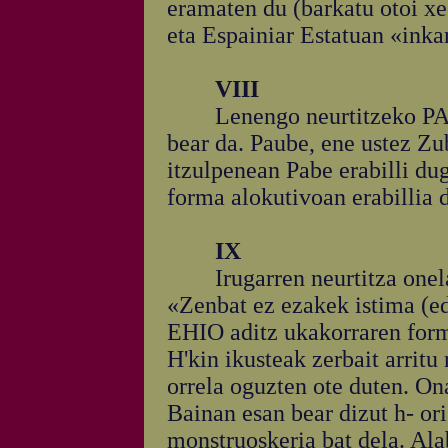
eramaten du (barkatu otoi xe
eta Espainiar Estatuan «inka
VIII
Lenengo neurtitzeko PAU
bear da. Paube, ene ustez Z
itzulpenean Pabe erabilli du
forma alokutivoan erabillia d
IX
Irugarren neurtitza onela i
«Zenbat ez ezakek istima (ed
EHIO aditz ukakorraren form
H'kin ikusteak zerbait arritu
orrela oguzten ote duten. On
Bainan esan bear dizut h- or
monstruoskeria bat dela. Ala