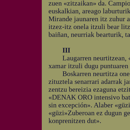
zuen «zitzaikan» da. Campi
euskalkian, areago laburturi
Mirande jaunaren itz zuhur a
itzez-itz onela itzuli bear li
baiñan, neurriak bearturik, t
III
Laugarren neurtitzean, «ets
xamar itzuli dugu puntuaren
Boskarren neurtitza onela 
zituztela senarrari adarrak
zentzu bereizia ezaguna etzi
«DENAK ORO intensivo bat 
sin excepción». Alaber «güz
«güzi»Zuberoan ez dugun gei
konprenitzen dut».