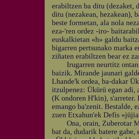
erabiltzen ba ditu (dezaket, 
ditu (nezakean, hezakean), ba
beste formetan, ala nola nez
eza-'ren ordez -iro- baitarab
euskalkietan «h» galdu baitz
bigarren pertsunako marka er
ziñaten erabiltzen bear ez za
Irugarren neurtitz ontan, L
baizik. Mirande jaunari gald
Lhande'k ordea, ba-dakar Ükü
itzulpenez: Ükürü egan adi, 
(K ondoren H'kin), s'arreter.
emango ba'zenit. Bestalde, ez
zuen Etxahun'ek Defis «jüji
Ona, orain, Zuberotar Ma
bat da, dudarik batere gabe, 