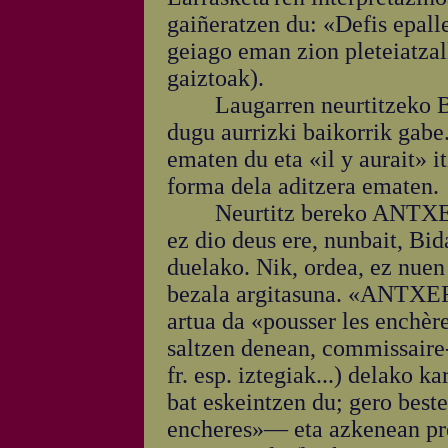
gaiñeratzen du: «Defis epall
geiago eman zion pleteiatzal
gaiztoak).
Laugarren neurtitzeko BA-
dugu aurrizki baikorrik gabe
ematen du eta «il y aurait» i
forma dela aditzera ematen.
Neurtitz bereko ANTXER
ez dio deus ere, nunbait, Bid
duelako. Nik, ordea, ez nuen
bezala argitasuna. «ANTXE
artua da «pousser les enchèr
saltzen denean, commissaire-
fr. esp. iztegiak...) delako 
bat eskeintzen du; gero best
encheres»— eta azkenean pre