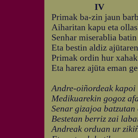
IV
Primak ba-zin jaun bar
Aiharitan kapu eta ollas
Senhar miserablia batin 
Eta bestin aldiz ajütaren
Primak ordin hur xahak
Eta harez ajüta eman ge
Andre-oiñordeak kapoi t
Medikuarekin gogoz afa
Senar gizajoa batzutan 
Bestetan berriz zai laba
Andreak orduan ur ziki