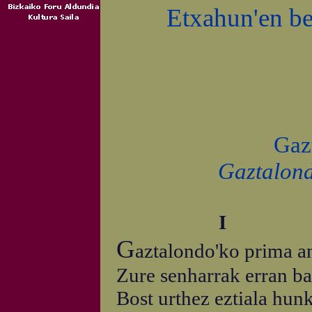
Etxahun'en be
Gaz
Gaztalond
I
G
aztalondo'ko prima an
Zure senharrak erran ba
Bost urthez eztiala hunk