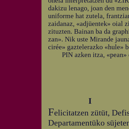
onela interpretatzen du «ZI
dakizu lenago, joan den men
uniforme hat zutela, frantzia
zaidanaz, «adjüentek» oial z
zituzten. Bainan ba da graphi
zan». Nik uste Mirande jauna
cirée» gaztelerazko «hule» b
PIN azken itza, «pean» e
I
F
elicitatzen zütüt, Defi
Departamentüko süjeten 