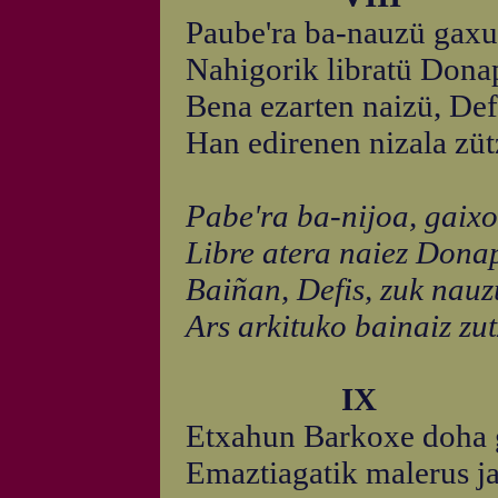
Paube'ra ba-nauzü gaxua
Nahigorik libratü Donap
Bena ezarten naizü, Defi
Han edirenen nizala zütz
Pabe'ra ba-nijoa, gaixoa
Libre atera naiez Donap
Baiñan, Defis, zuk nauzu
Ars arkituko bainaiz zut
IX
Etxahun Barkoxe doha 
Emaztiagatik malerus ja