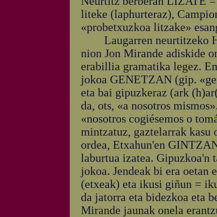
Neurtitz berberan LIZATE = l
liteke (laphurteraz), Campion
«probetxuzkoa litzake» esan
Laugarren neurtitzeko HA
nion Jon Mirande adiskide on
erabillia gramatika legez. E
jokoa GENETZAN (gip. «gen
eta bai gipuzkeraz (ark (h)ar
da, ots, «a nosotros mismos»
«nosotros cogiésemos o tomá
mintzatuz, gaztelarrak kasu o
ordea, Etxahun'en GINTZAN
laburtua izatea. Gipuzkoa'n 
jokoa. Jendeak bi era oetan e
(etxeak) eta ikusi giñun = i
da jatorra eta bidezkoa eta be
Mirande jaunak onela erant