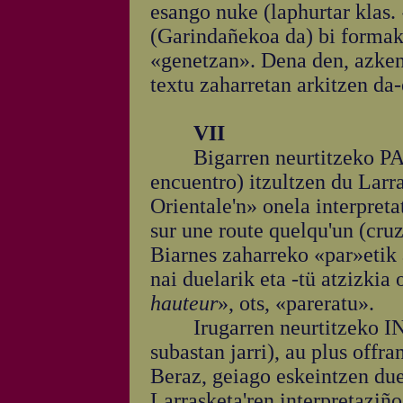
esango nuke (laphurtar klas. 
(Garindañekoa da) bi formak 
«genetzan». Dena den, azken
textu zaharretan arkitzen da-
VII
Bigarren neurtitzeko PART
encuentro) itzultzen du Larr
Orientale'n» onela interpret
sur une route quelqu'un (cruz
Biarnes zaharreko «par»etik a
nai duelarik eta -tü atzizkia 
hauteur
», ots, «pareratu».
Irugarren neurtitzeko INKA
subastan jarri), au plus offra
Beraz, geiago eskeintzen du
Larrasketa'ren interpretaziñ