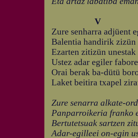
Eta artaz labatiba eman
V
Zure senharra adjüent e
Balentia handirik zizün 
Ezarten zitizün unestak 
Ustez adar egiler fabore
Orai berak ba-dütü boro
Laket beitira txapel zira
Zure senarra alkate-or
Panparroikeria franko e
Bertutetsuak sartzen zit
Adar-egilleei on-egin us