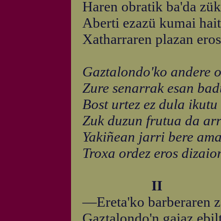
Haren obratik ba'da zük
Aberti ezazü kumai hait
Xatharraren plazan eros
Gaztalondo'ko andere o
Zure senarrak esan bad
Bost urtez ez dula ikutu
Zuk duzun frutua da arr
Yakiñean jarri bere ama
Troxa ordez eros dizaion
II
—Ereta'ko barberaren z
Gaztalondo'n gaiaz ebilt