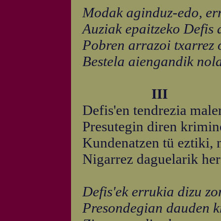
Modak aginduz-edo, err
Auziak epaitzeko Defis 
Pobren arrazoi txarrez 
Bestela aiengandik nol
III
Defis'en tendrezia male
Presutegin diren krimin
Kundenatzen tü eztiki, n
Nigarrez daguelarik her
Defis'ek errukia dizu zor
Presondegian dauden k