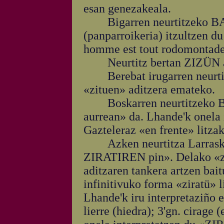
esan genezakeala.
Bigarren neurtitzeko BAL
(panparroikeria) itzultzen d
homme est tout rodomontades
Neurtitz bertan ZIZÜN alo
Berebat irugarren neurtit
«zituen» aditzera emateko.
Boskarren neurtitzeko BO
aurrean» da. Lhande'k onela
Gazteleraz «en frente» litza
Azken neurtitza Larrasketa
ZIRATIREN pin». Delako «zir
aditzaren tankera artzen bait
infinitivuko forma «ziratü» l
Lhande'k iru interpretaziño e
lierre (hiedra); 3'gn. cirage 