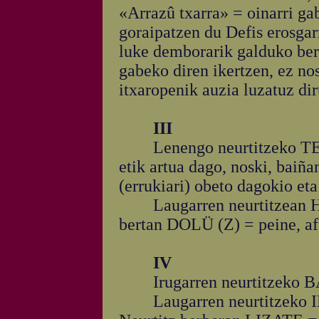
«Arrazû txarra» = oinarri ga
goraipatzen du Defis erosgarr
luke demborarik galduko bere
gabeko diren ikertzen, ez no
itxaropenik auzia luzatuz di
III
Lenengo neurtitzeko TEND
etik artua dago, noski, bai
(errukiari) obeto dagokio eta 
Laugarren neurtitzean HE
bertan DOLÜ (Z) = peine, aff
IV
Irugarren neurtitzeko BA'
Laugarren neurtitzeko INTR