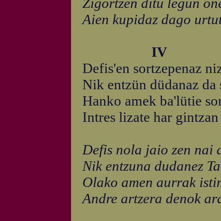
Zigortzen ditu legun one
Aien kupidaz dago urtut
IV
Defis'en sortzepenaz ni
Nik entzün düdanaz da 
Hanko amek ba'lütie so
Intres lizate har gintza
Defis nola jaio zen nai 
Nik entzuna dudanez Tar
Olako amen aurrak isti
Andre artzera denok ara