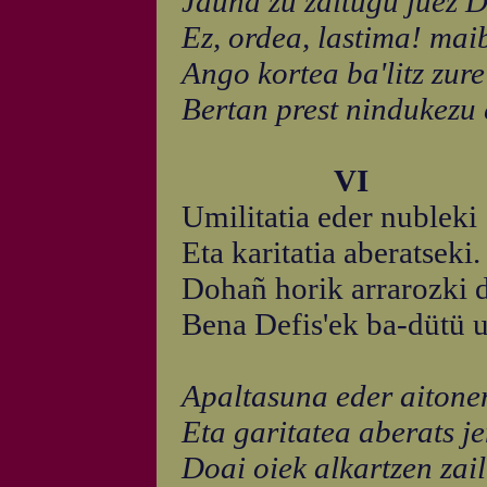
Jauna zu zaitugu juez 
Ez, ordea, lastima! mai
Ango kortea ba'litz zur
Bertan prest nindukezu 
VI
Umilitatia eder nubleki
Eta karitatia aberatseki.
Dohañ horik arrarozki d
Bena Defis'ek ba-dütü u
Apaltasuna eder aitone
Eta garitatea aberats j
Doai oiek alkartzen zai