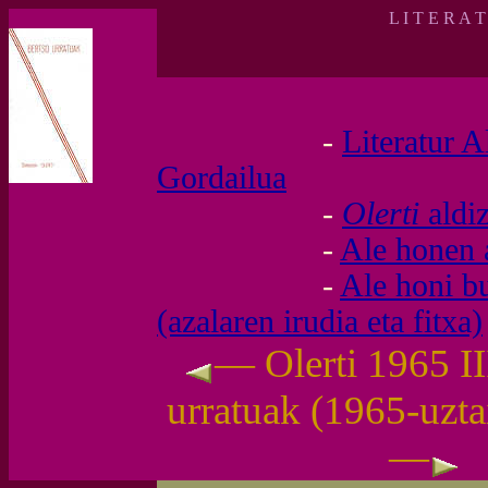
L I T E R A 
-
Literatur A
Gordailua
-
Olerti
aldi
-
Ale honen 
-
Ale honi b
(azalaren irudia eta fitxa)
— Olerti 1965 II
urratuak (1965-uzta
—