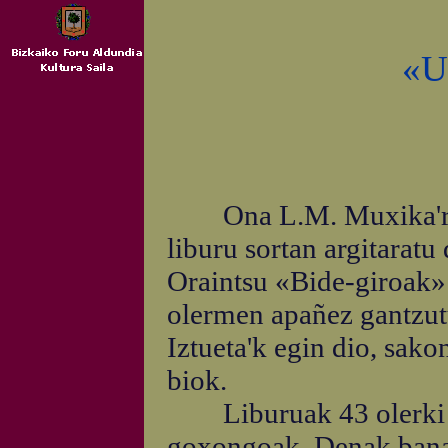
«U
Ona L.M. Muxika'ren 
liburu sortan argitaratu
Oraintsu «Bide-giroak» 
olermen apañez gantzut
Iztueta'k egin dio, sakon
biok.
Liburuak 43 olerki dit
goxongoak. Denak banaka