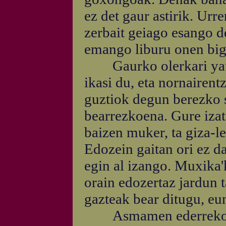
ez det gaur astirik. Ur
zerbait geiago esango d
emango liburu onen biga
Gaurko olerkari yauka
ikasi du, eta nornairent
guztiok degun berezko s
bearrezkoena. Gure izate
baizen muker, ta giza-l
Edozein gaitan ori ez d
egin al izango. Muxika'k
orain edozertaz jardun 
gazteak bear ditugu, eu
Asmamen ederreko agir