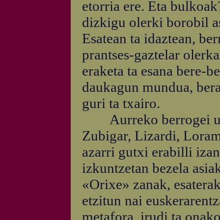
etorria ere. Eta bulkoak
dizkigu olerki borobil a
Esatean ta idaztean, ber
prantses-gaztelar olerka
eraketa ta esana bere-b
daukagun mundua, berak
guri ta txairo.
Aurreko berrogei urt
Zubigar, Lizardi, Loram
azarri gutxi erabilli iza
izkuntzetan bezela asiak 
«Orixe» zanak, esaterako
etzitun nai euskerarent
metafora, irudi ta onako