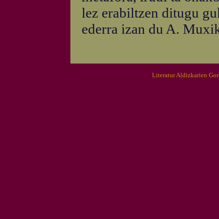
lez erabiltzen ditugu g
ederra izan du A. Muxik
Literatur Aldizkarien Go