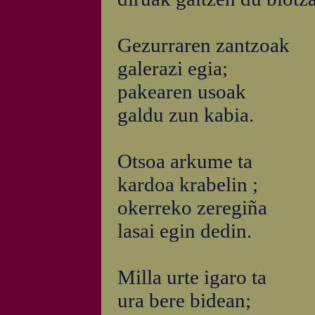
Gezurraren zantzoak
galerazi egia;
pakearen usoak
galdu zun kabia.
Otsoa arkume ta
kardoa krabelin ;
okerreko zeregiña
lasai egin dedin.
Milla urte igaro ta
ura bere bidean;