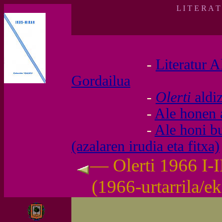
L I T E R A 
-
Literatur A
Gordailua
-
Olerti
aldi
-
Ale honen 
-
Ale honi b
(azalaren irudia eta fitxa)
— Olerti 1966 I-I
(1966-urtarrila/e