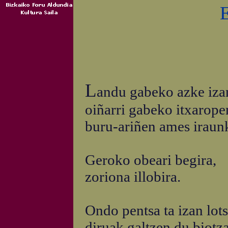
E
L
andu gabeko azke iza
oiñarri gabeko itxarope
buru-ariñen ames iraunk
Geroko obeari begira,
zoriona illobira.
Ondo pentsa ta izan lots
diruak galtzen du biotza