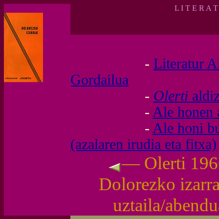
L I T E R A 
-
Literatur A
Gordailua
-
Olerti
aldi
-
Ale honen 
-
Ale honi b
(azalaren irudia eta fitxa)
— Olerti 196
Dolorezko izarr
uztaila/abend