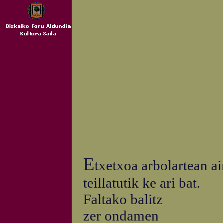
E
txetxoa arbolartean a
teillatutik ke ari bat.
Faltako balitz
zer ondamen