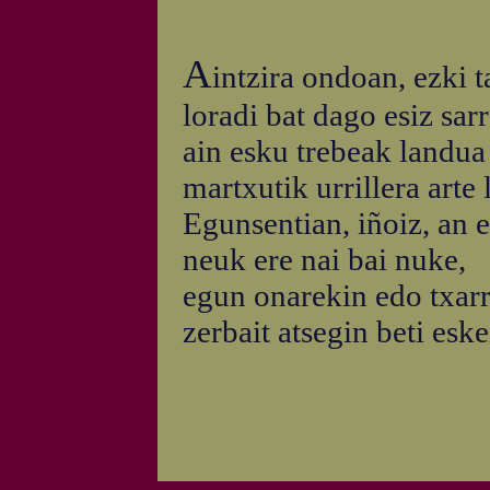
A
intzira ondoan, ezki t
loradi bat dago esiz sarr
ain esku trebeak landua
martxutik urrillera arte
Egunsentian, iñoiz, an e
neuk ere nai bai nuke,
egun onarekin edo txarr
zerbait atsegin beti eske