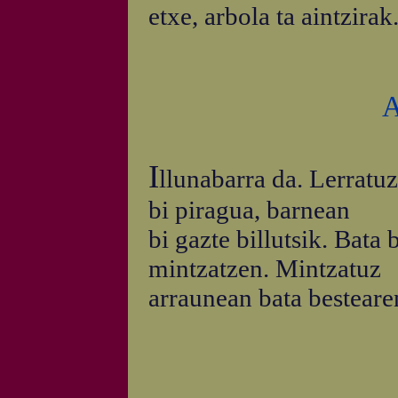
etxe, arbola ta aintzirak
A
I
llunabarra da. Lerratuz
bi piragua, barnean
bi gazte billutsik. Bat
mintzatzen. Mintzatuz
arraunean bata bestear