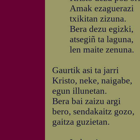
Amak ezaguerazi
txikitan zizuna.
Bera dezu egizki,
atsegiñ ta laguna,
len maite zenuna.
Gaurtik asi ta jarri
Kristo, neke, naigabe,
egun illunetan.
Bera bai zaizu argi
bero, sendakaitz gozo,
gaitza guzietan.