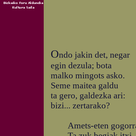
O
ndo jakin det, negar
egin dezula; bota
malko mingots asko.
Seme maitea galdu
ta gero, galdezka ari:
bizi... zertarako?
Amets-eten gogorr
Ta zuk begiak itxi,