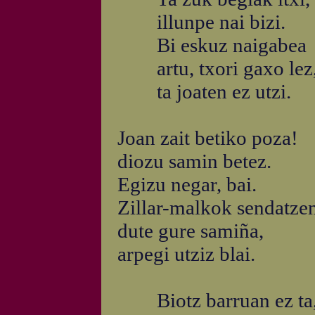
illunpe nai bizi.
Bi eskuz naigabea
artu, txori gaxo lez
ta joaten ez utzi.
Joan zait betiko poza!
diozu samin betez.
Egizu negar, bai.
Zillar-malkok sendatze
dute gure samiña,
arpegi utziz blai.
Biotz barruan ez ta