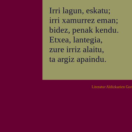
Irri lagun, eskatu;
irri xamurrez eman;
bidez, penak kendu.
Etxea, lantegia,
zure irriz alaitu,
ta argiz apaindu.
Literatur Aldizkarien Go