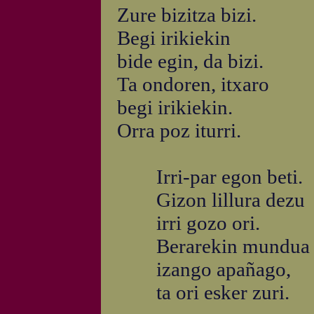
Zure bizitza bizi.
Begi irikiekin
bide egin, da bizi.
Ta ondoren, itxaro
begi irikiekin.
Orra poz iturri.
Irri-par egon beti.
Gizon lillura dezu
irri gozo ori.
Berarekin mundua
izango apañago,
ta ori esker zuri.