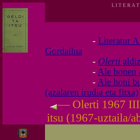
L I T E R A 
-
Literatur A
Gordailua
-
Olerti
aldi
-
Ale honen 
-
Ale honi b
(azalaren irudia eta fitxa)
— Olerti 1967 III
itsu (1967-uztaila/