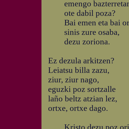
emengo bazterreta
ote dabil poza?
Bai emen eta bai or
sinis zure osaba,
dezu zoriona.
Ez dezula arkitzen?
Leiatsu billa zazu,
ziur, ziur nago,
eguzki poz sortzalle
laño beltz atzian lez,
ortxe, ortxe dago.
Kristo dezu poz ori