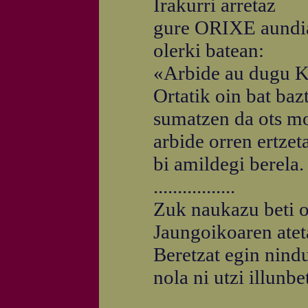
Irakurri arretaz
gure ORIXE aundi
olerki batean:
«Arbide au dugu K
Ortatik oin bat bazt
sumatzen da ots mot
arbide orren ertzeta
bi amildegi berela.
.................
Zuk naukazu beti o
Jaungoikoaren atet
Beretzat egin nindu
nola ni utzi illunbe