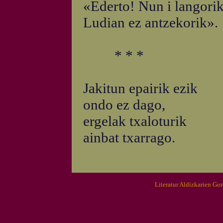
«Ederto! Nun i langori
Ludian ez antzekorik».
* * *
Jakitun epairik ezik
ondo ez dago,
ergelak txaloturik
ainbat txarrago.
Literatur Aldizkarien Go