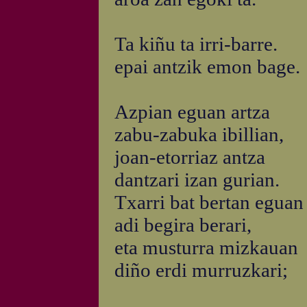
Ta kiñu ta irri-barre.
epai antzik emon bage.
Azpian eguan artza
zabu-zabuka ibillian,
joan-etorriaz antza
dantzari izan gurian.
Txarri bat bertan eguan
adi begira berari,
eta musturra mizkauan
diño erdi murruzkari;