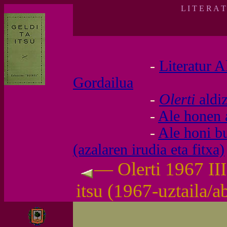
L I T E R A 
-
Literatur A
Gordailua
-
Olerti
aldi
-
Ale honen 
-
Ale honi b
(azalaren irudia eta fitxa)
— Olerti 1967 III
itsu (1967-uztaila/