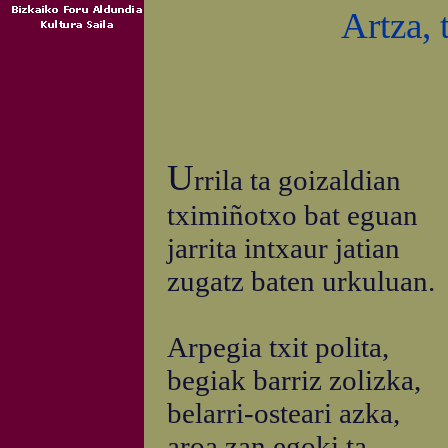
Artza, 
U
rrila ta goizaldian
tximiñotxo bat eguan
jarrita intxaur jatian
zugatz baten urkuluan.
Arpegia txit polita,
begiak barriz zolizka,
belarri-osteari azka,
aroa zan egoki ta.