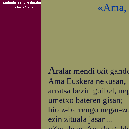
«Ama, 
A
ralar mendi txit gand
Ama Euskera nekusan,
arratsa bezin goibel, ne
umetxo bateren gisan;
biotz-barrengo negar-z
ezin zituala jasan...
«Zer duzu, Ama!» galde