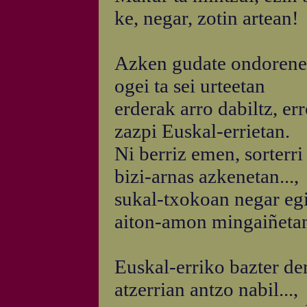
ke, negar, zotin artean!
Azken gudate ondoren
ogei ta sei urteetan
erderak arro dabiltz, er
zazpi Euskal-errietan.
Ni berriz emen, sorterri
bizi-arnas azkenetan...,
sukal-txokoan negar eg
aiton-amon mingaiñeta
Euskal-erriko bazter de
atzerrian antzo nabil...,