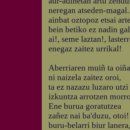
aur-adiñetan artu zend
neregan atseden-magal..
ainbat oztopoz etsai art
bein betiko ez nadin gal.
ai!, seme laztan!, lasterr
enegaz zaitez urrikal!
Aberriaren muiñ ta oiña
ni naizela zaitez oroi,
ta ez nazazu luzaro utzi
izkuntza arrotzen morro
Ene burua goratutzea
zañez nai ba'duzu, otoi!
buru-belarri biur lanera