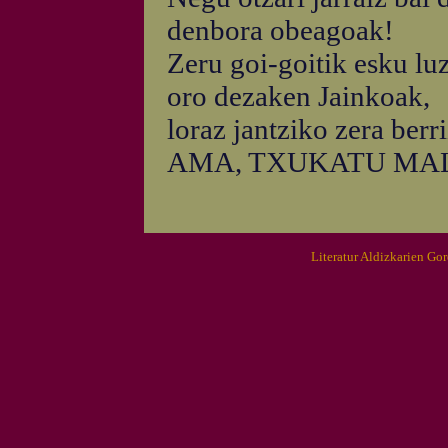
denbora obeagoak!
Zeru goi-goitik esku lu
oro dezaken Jainkoak,
loraz jantziko zera berri
AMA, TXUKATU MA
Literatur Aldizkarien Go