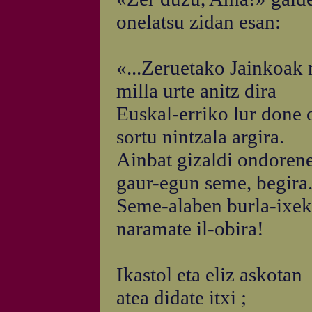
onelatsu zidan esan:
«...Zeruetako Jainkoak 
milla urte anitz dira
Euskal-erriko lur done 
sortu nintzala argira.
Ainbat gizaldi ondoren
gaur-egun seme, begira.
Seme-alaben burla-ixe
naramate il-obira!
Ikastol eta eliz askotan
atea didate itxi ;