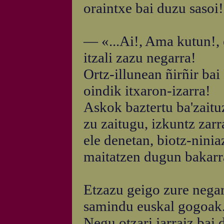
oraintxe bai duzu sasoi
— «...Ai!, Ama kutun!, 
itzali zazu negarra!
Ortz-illunean ñirñir bai
oindik itxaron-izarra!
Askok baztertu ba'zaituz
zu zaitugu, izkuntz zarr
ele denetan, biotz-ninia
maitatzen dugun bakarr
Etzazu geigo zure nega
samindu euskal gogoak.
Negu otzari jarraiz bai 