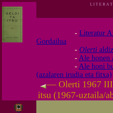
L I T E R A 
-
Literatur A
Gordailua
-
Olerti
aldi
-
Ale honen 
-
Ale honi b
(azalaren irudia eta fitxa)
— Olerti 1967 III
itsu (1967-uztaila/