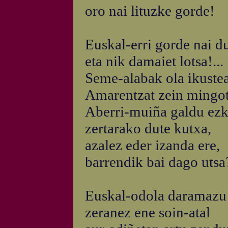
oro nai lituzke gorde!
Euskal-erri gorde nai du
eta nik damaiet lotsa!...
Seme-alabak ola ikuste
Amarentzat zein mingot
Aberri-muiña galdu ezk
zertarako dute kutxa,
azalez eder izanda ere,
barrendik bai dago utsa
Euskal-odola daramazu 
zeranez ene soin-atal