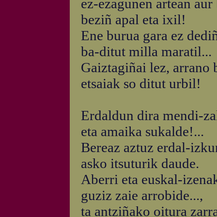
ez-ezagunen artean aur 
beziñ apal eta ixil!
Ene burua gara ez dedi
ba-ditut milla maratil...
Gaiztagiñai lez, arrano 
etsaiak so ditut urbil!
Erdaldun dira mendi-zal
eta amaika sukalde!...
Bereaz aztuz erdal-izku
asko itsuturik daude.
Aberri eta euskal-izena
guziz zaie arrobide...,
ta antziñako oitura zarr