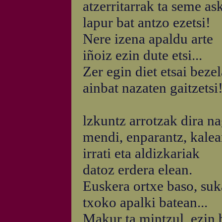
atzerritarrak ta seme as
lapur bat antzo ezetsi!
Nere izena apaldu arte
iñoiz ezin dute etsi...
Zer egin diet etsai bezel
ainbat nazaten gaitzetsi
lzkuntz arrotzak dira na
mendi, enparantz, kalean
irrati eta aldizkariak
datoz erdera elean.
Euskera ortxe baso, suk
txoko apalki batean...
Makur ta mintzul, ezin 