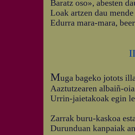
Baratz oso», abesten dau
Loak artzen dau mende 
Edurra mara-mara, beera
I
M
uga bageko jotots ill
Aaztutzearen albaiñ-oia
Urrin-jaietakoak egin le
Zarrak buru-kaskoa est
Durunduan kanpaiak an