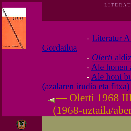
L I T E R A 
-
Literatur A
Gordailua
-
Olerti
aldi
-
Ale honen 
-
Ale honi b
(azalaren irudia eta fitxa)
— Olerti 1968 II
(1968-uztaila/ab