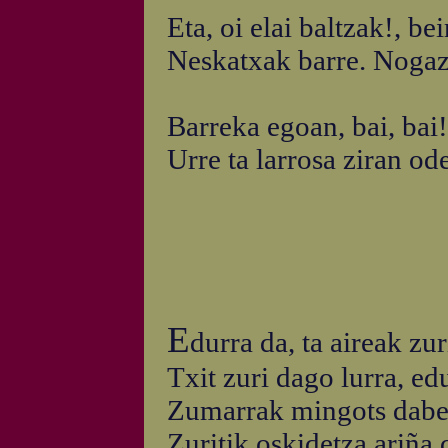
Eta, oi elai baltzak!, b
Neskatxak barre. Nogaz?
Barreka egoan, bai, bai!
Urre ta larrosa ziran ode
E
durra da, ta aireak zur
Txit zuri dago lurra, ed
Zumarrak mingots dabe 
Zuritik oskidetza ariña 