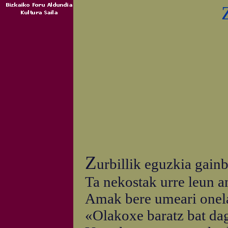
Z
urbillik eguzkia gain
Ta nekostak urre leun a
Amak bere umeari onela
«Olakoxe baratz bat da