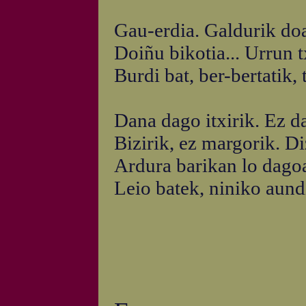
Gau-erdia. Galdurik do
Doiñu bikotia... Urrun t
Burdi bat, ber-bertatik, 
Dana dago itxirik. Ez da
Bizirik, ez margorik. Di
Ardura barikan lo dagoa
Leio batek, niniko aundi