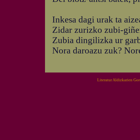
Inkesa dagi urak ta aize
Zidar zurizko zubi-giñe
Zubia dingilizka ur gar
Nora daroazu zuk? Nor
Literatur Aldizkarien Go