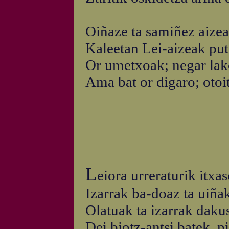
Oiñaze ta samiñez aizea
Kaleetan Lei-aizeak put
Or umetxoak; negar lako
Ama bat or digaro; otoit
L
eiora urreraturik itxa
Izarrak ba-doaz ta uiña
Olatuak ta izarrak dakus
Dei biotz-antsi batek, p