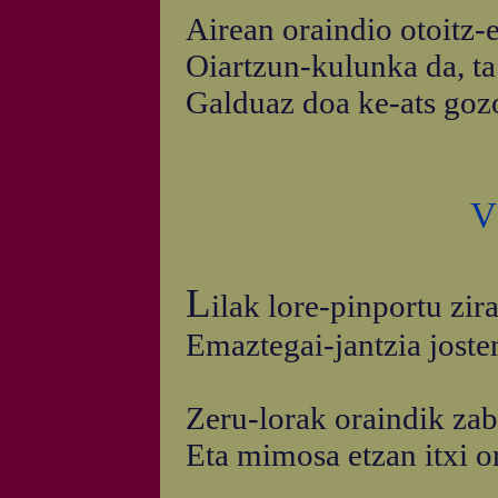
Airean oraindio otoitz-
Oiartzun-kulunka da, t
Galduaz doa ke-ats gozo
V
L
ilak lore-pinportu zi
Emaztegai-jantzia joste
Zeru-lorak oraindik za
Eta mimosa etzan itxi o