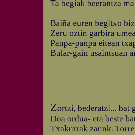
Ta begiak beerantza ma
Baiña euren begitxo bizi
Zeru oztin garbira umea
Panpa-panpa eitean txap
Bular-gain usaintsuan a
Z
ortzi, bederatzi... bat
Doa ordua- eta beste bat.
Txakurrak zaunk. Torre