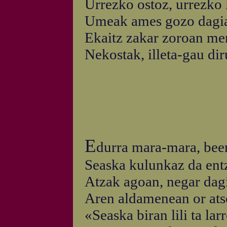
Urrezko ostoz, urrezko 
Umeak ames gozo dagia
Ekaitz zakar zoroan men
Nekostak, illeta-gau di
E
durra mara-mara, beera
Seaska kulunkaz da ent
Atzak agoan, negar dag
Aren aldamenean or atso
«Seaska biran lili ta la