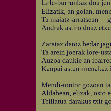
E
rle-burrunbaz doa jen
Elizatik, an goian, mend
Ta maiatz-arratsean —g
Andrak astiro doaz etxe
Zarataz datoz bedar jagi
Ta arein joerak lore-usta
Auzoa daukie an ibarre
Kanpai astun-menakaz ix
Mendi-tontor gozoan ta
Aldabean, elizak, osto e
Teillatua darakus txit go