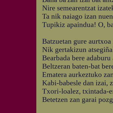
Nire semearentzat izate
Ta nik naiago izan nuen
Tupikiz apaindua! O, ba
Batzuetan gure aurtxoa 
Nik gertakizun atsegiña
Bearbada bere adaburu 
Beltzeran baten-bat ber
Ematera aurkeztuko zan
Kabi-babesle dan izai, z
Txori-loalez, txintada-e
Betetzen zan garai pozg