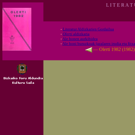
L I T E R A T
-
Literatur Aldizkarien Gordailua
-
Olerti
aldizkaria
-
Ale honen aurkibidea
-
Ale honi buruzkoak (azalaren irudia eta fitxa
— Olerti 1982 (1982