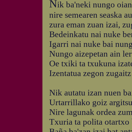
N
ik ba'neki nungo oian
nire semearen seaska au
zura eman zuan izai, zug
Bedeinkatu nai nuke be
Igarri nai nuke bai nung
Nungo aizepetan ain ler
Oe txiki ta txukuna iza
Izentatua zegon zugaitz
Nik autatu izan nuen ba
Urtarrillako goiz argits
Nire lagunak ordea zum
Txuria ta polita otartxo 
Baña ba'zan izai bat ant