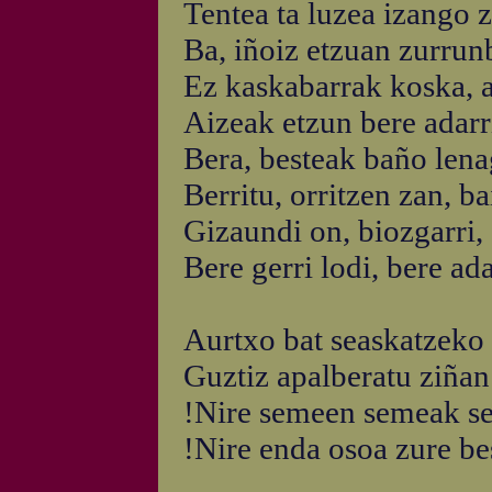
Tentea ta luzea izango 
Ba, iñoiz etzuan zurrun
Ez kaskabarrak koska, a
Aizeak etzun bere adarri
Bera, besteak baño len
Berritu, orritzen zan, b
Gizaundi on, biozgarri, 
Bere gerri lodi, bere ad
Aurtxo bat seaskatzeko 
Guztiz apalberatu ziñan
!Nire semeen semeak se
!Nire enda osoa zure be