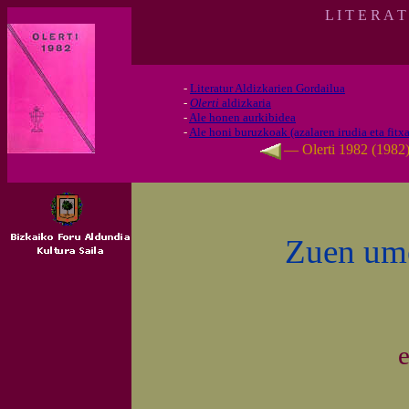
L I T E R A 
-
Literatur Aldizkarien Gordailua
-
Olerti
aldizkaria
-
Ale honen aurkibidea
-
Ale honi buruzkoak (azalaren irudia eta fitxa
— Olerti 1982 (1982
Zuen ume
e