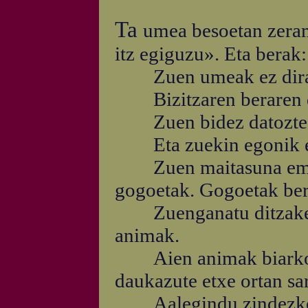
Ta
umea besoetan zera
itz egiguzu». Eta berak:
Zuen umeak ez dira
Bizitzaren beraren de
Zuen bidez datozte, 
Eta zuekin egonik ere
Zuen maitasuna eman 
gogoetak. Gogoetak bere
Zuenganatu ditzakezu
animak.
Aien animak biarko et
daukazute etxe ortan sar
Aalegindu zindezkete a