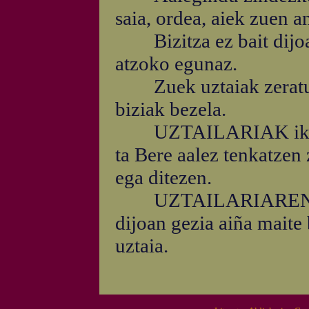
saia, ordea, aiek zuen a
Bizitza ez bait dijoa 
atzoko egunaz.
Zuek uztaiak zeratu; 
biziak bezela.
UZTAILARIAK ikuste
ta Bere aalez tenkatzen 
ega ditezen.
UZTAILARIAREN esku
dijoan gezia aiña maite
uztaia.