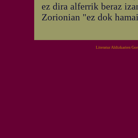
ez dira alferrik beraz iz
Zorionian "ez dok hamai
Literatur Aldizkarien Go