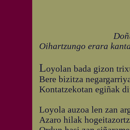
Doñua: "Berda
Oihartzungo erara kanta
L
oyolan bada gizon trix
Bere bizitza negargarri
Kontatzekotan egiñak di
Loyola auzoa len zan arg
Azaro hilak hogeitazortz