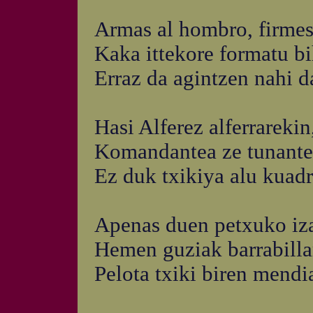
Armas al hombro, firmes
Kaka ittekore formatu bih
Erraz da agintzen nahi d
Hasi Alferez alferrareki
Komandantea ze tunantea
Ez duk txikiya alu kuadri
Apenas duen petxuko izar
Hemen guziak barrabillar
Pelota txiki biren mendia