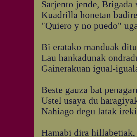
Sarjento jende, Brigada 
Kuadrilla honetan badir
"Quiero y no puedo" ugar
Bi eratako manduak ditu
Lau hankadunak ondradu
Gainerakuan igual-iguala
Beste gauza bat penagarr
Ustel usaya du haragiyak
Nahiago degu latak ireki
Hamabi dira hillabetiak,