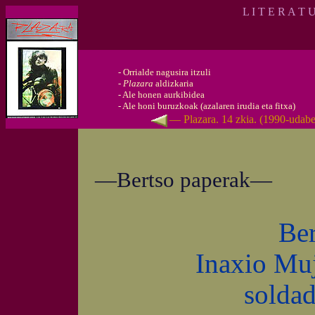
L I T E R A T 
-
Orrialde nagusira itzuli
-
Plazara
aldizkaria
-
Ale honen aurkibidea
-
Ale honi buruzkoak (azalaren irudia eta fitxa)
— Plazara. 14 zkia. (1990-udabe
—Bertso paperak—
Ber
Inaxio Muj
solda