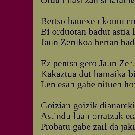
Ordun hasi zan siñarame
Bertso hauexen kontu em
Bi orduotan badut astia 
Jaun Zerukoa bertan bad
Ez pentsa gero Jaun Zer
Kakaztua dut hamaika bid
Len esan gabe nituen ho
Goizian goizik dianareki
Astindu luan orratzak e
Probatu gabe zail da jak