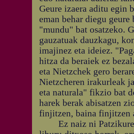
Geure izaera aditu egin 
eman behar diegu geure b
"mundu" bat osatzeko. G
gauzatuak dauzkagu, kont
imajinez eta ideiez. "Pa
hitza da beraiek ez beza
eta Nietzchek gero berar
Nietzcheren irakurleak j
eta naturala" fikzio bat d
harek berak abisatzen ziol
finjitzen, baina finjitzen 
Ez naiz ni Patzikureki