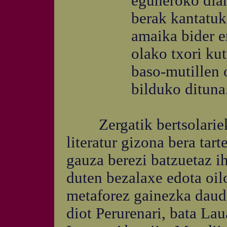
eguneroko dian
berak kantatuko 
amaika bider en
olako txori kutu
baso-mutillen ogi
bilduko dituna
Zergatik bertsolariek e
literatur gizona bera tar
gauza berezi batzuetaz i
duten bezalaxe edota oilo
metaforez gainezka daud
diot Perurenari, bata La