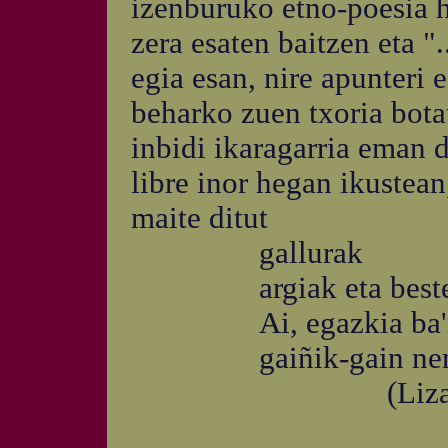
izenburuko etno-poesia h
zera esaten baitzen eta ".
egia esan, nire apunteri 
beharko zuen txoria botat
inbidi ikaragarria eman d
libre inor hegan ikustean
maite ditut
gallurak
argiak eta beste.
Ai, egazkia ba'n
gaiñik-gain nenb
(Lizard