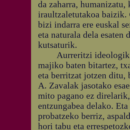
da zaharra, humanizatu, k
iraultzaletutakoa baizik.
bizi indarra ere euskal s
eta naturala dela esaten 
kutsaturik.
Aurreritzi ideologiko
majiko baten bitartez, t
eta berritzat jotzen ditu
A. Zavalak jasotako esaere
mito pagano ez direlarik,
entzungabea delako. Eta 
probatzeko berriz, aspald
hori tabu eta errespetoz