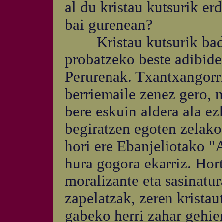
al du kristau kutsurik erd
bai gurenean?
Kristau kutsurik badue
probatzeko beste adibide
Perurenak. Txantxangorri
berriemaile zenez gero, n
bere eskuin aldera ala ez
begiratzen egoten zelako
hori ere Ebanjeliotako "
hura gogora ekarriz. Hort
moralizante eta sasinatu
zapelatzak, zeren kristau
gabeko herri zahar gehie