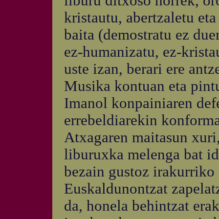
liburu ditxoso horrek, o
kristautu, abertzaletu eta
baita (demostratu ez duen
ez-humanizatu, ez-kristau
uste izan, berari ere antz
Musika kontuan eta pintu
Imanol konpainiaren defe
errebeldiarekin konforma
Atxagaren maitasun xuri,
liburuxka melenga bat id
bezain gustoz irakurriko 
Euskaldunontzat zapelat
da, honela behintzat era