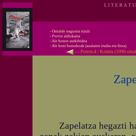
L I T E R A T 
-
Orrialde nagusira itzuli
-
Porrot
aldizkaria
-
Ale honen aurkibidea
-
Ale honi buruzkoak (azalaren irudia eta fitxa)
— Porrot-4 / Kontra (1990-otsa
Zape
Zapelatza hegazti harra