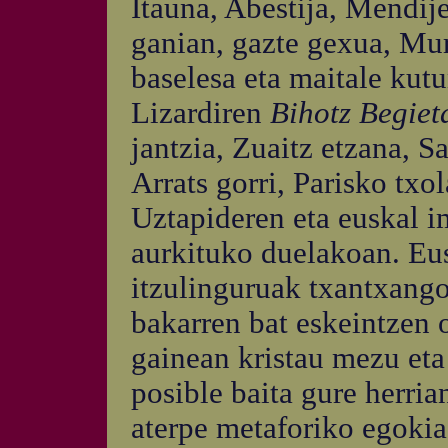
Itauna, Abestija, Mendije
ganian, gazte gexua, Mur
baselesa eta maitale kut
Lizardiren
Bihotz Begie
jantzia, Zuaitz etzana, S
Arrats gorri, Parisko txo
Uztapideren eta euskal i
aurkituko duelakoan. Eus
itzulinguruak txantxangor
bakarren bat eskeintzen 
gainean kristau mezu eta
posible baita gure herrian
aterpe metaforiko egokia 