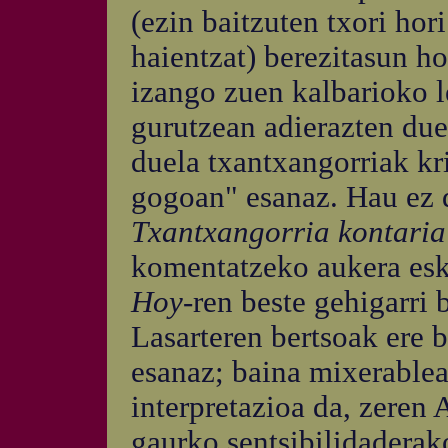
(ezin baitzuten txori hor
haientzat) berezitasun ho
izango zuen kalbarioko l
gurutzean adierazten due
duela txantxangorriak kri
gogoan" esanaz. Hau ez d
Txantxangorria kontari
komentatzeko aukera esk
Hoy
-ren beste gehigarri 
Lasarteren bertsoak ere b
esanaz; baina mixerablea
interpretazioa da, zeren 
gaurko sentsibilidaderak