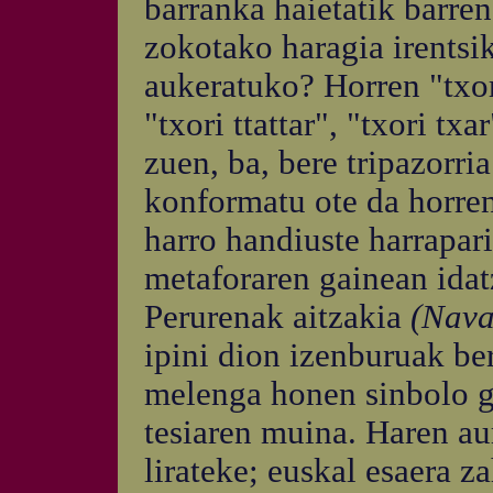
barranka haietatik barren
zokotako haragia irentsi
aukeratuko? Horren "txor
"txori ttattar", "txori tx
zuen, ba, bere tripazorr
konformatu ote da horren
harro handiuste harrapar
metaforaren gainean idat
Perurenak aitzakia
(Nava
ipini dion izenburuak ber
melenga honen sinbolo ga
tesiaren muina. Haren aur
lirateke; euskal esaera za