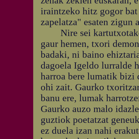
zenak zekien euskaran, et
iraintzeko hitz gogor ba
zapelatza" esaten zigun a
Nire sei kartutxotako 
gaur hemen, txori demoni
badaki, ni baino ehiztar
dagoela Igeldo lurralde 
harroa bere lumatik bizi 
ohi zait. Gaurko txoritza
banu ere, lumak harrotze
Gaurko auzo malo idazle
guztiok poetatzat geneuk
ez duela izan nahi eraku