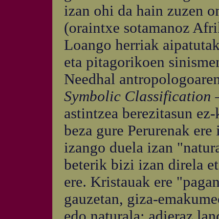
izan ohi da hain zuzen o
(oraintxe sotamanoz Afr
Loango herriak aipatutak
eta pitagorikoen sinismen
Needhal antropologoare
Symbolic Classification
astintzea berezitasun ez-
beza gure Perurenak ere 
izango duela izan "natur
beterik bizi izan direla e
ere. Kristauak ere "paga
gauzetan, giza-emakumeon
edo naturala: adieraz la