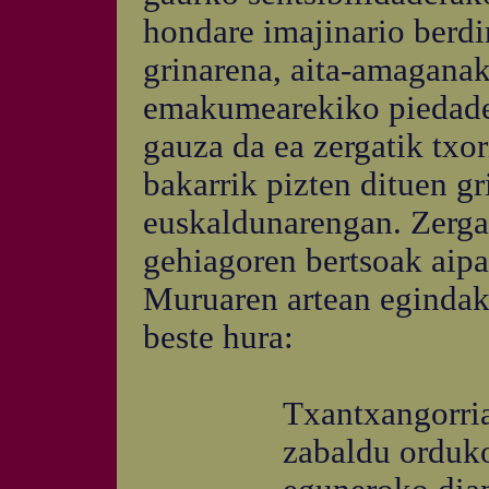
hondare imajinario berdi
grinarena, aita-amaganak
emakumearekiko piedade 
gauza da ea zergatik txor
bakarrik pizten dituen gr
euskaldunarengan. Zergat
gehiagoren bertsoak aipa
Muruaren artean egindak
beste hura:
Txantxangorria l
zabaldu orduko 