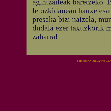
agintzaileak baretzeko. 
letozkidanean hauxe esang
presaka bizi naizela, mu
dudala ezer taxuzkorik m
zaharra!
Literatur Aldizkarien Go