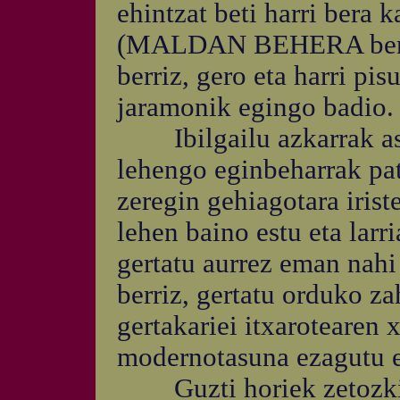
ehintzat beti harri bera 
(MALDAN BEHERA berez 
berriz, gero eta harri pis
jaramonik egingo badio.
Ibilgailu azkarrak asma
lehengo eginbeharrak pat
zeregin gehiagotara irist
lehen baino estu eta larri
gertatu aurrez eman nahi 
berriz, gertatu orduko za
gertakariei itxarotearen
modernotasuna ezagutu et
Guzti horiek zetozkida