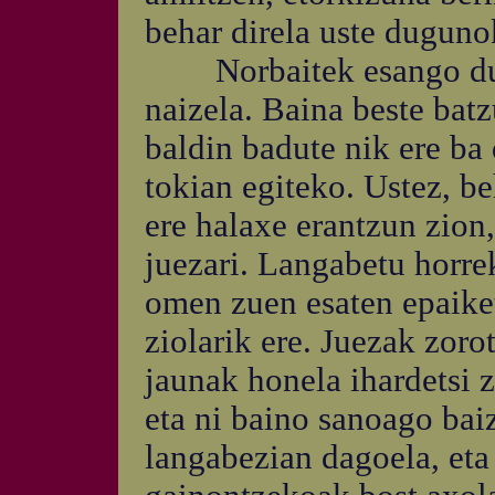
behar direla uste duguno
Norbaitek esango du, lo
naizela. Baina beste bat
baldin badute nik ere ba
tokian egiteko. Ustez, b
ere halaxe erantzun zion,
juezari. Langabetu horre
omen zuen esaten epaiket
ziolarik ere. Juezak zoro
jaunak honela ihardetsi z
eta ni baino sanoago bai
langabezian dagoela, eta