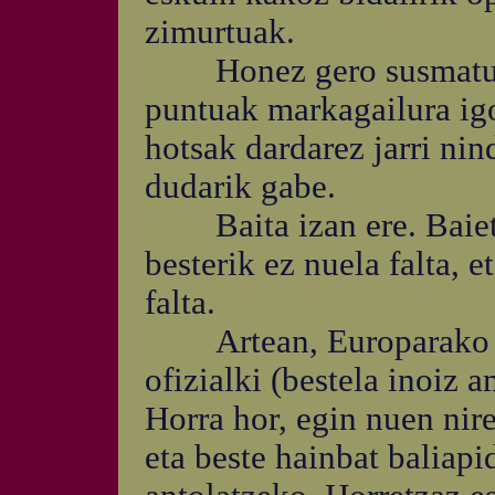
zimurtuak.
Honez gero susmatuko 
puntuak markagailura igo
hotsak dardarez jarri nin
dudarik gabe.
Baita izan ere. Baietz 
besterik ez nuela falta, e
falta.
Artean, Europarako ha
ofizialki (bestela inoiz a
Horra hor, egin nuen nirek
eta beste hainbat baliapid