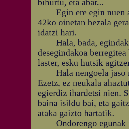
bihurtu, eta abar...
Egin ere egin nuen art
42ko oinetan bezala gera
idatzi hari.
Hala, bada, egindakoa 
desegindakoa berregitea 
laster, esku hutsik agitze
Hala nengoela jaso nue
Ezetz, ez neukala ahaztut
egierdiz ihardetsi nien. 
baina isildu bai, eta gait
ataka gaizto hartatik.
Ondorengo egunak ilun