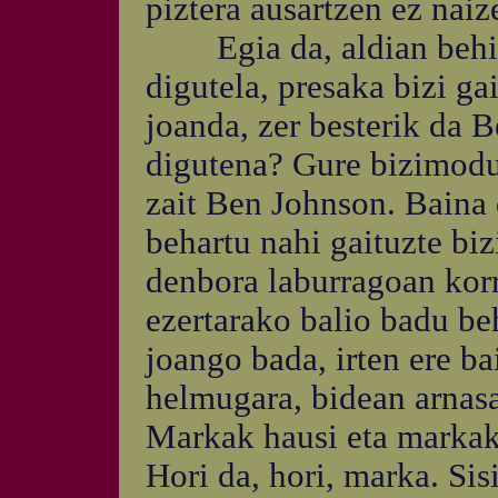
piztera ausartzen ez naiz
Egia da, aldian behin e
digutela, presaka bizi ga
joanda, zer besterik da 
digutena? Gure bizimodu 
zait Ben Johnson. Baina
behartu nahi gaituzte bi
denbora laburragoan korr
ezertarako balio badu beh
joango bada, irten ere ba
helmugara, bidean arnasa
Markak hausi eta markak 
Hori da, hori, marka. Sis