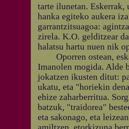
tarte ilunetan. Eskerrak, 
hanka egiteko aukera iz
garrantzitsuagoa: agintza
zirela. K.O. gelditzear 
halatsu hartu nuen nik op
Oporren ostean, eskatz
Imanolen mogida. Alde b
jokatzen ikusten ditut: p
ukatu, eta "horiekin dena
ehize zaharberritua. Sorg
batzuk, "traidorea" beste
eta sakonago, eta leizea
amiltzen, etorkizuna be