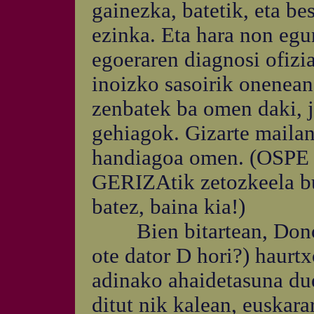
gainezka, batetik, eta be
ezinka. Eta hara non egu
egoeraren diagnosi ofizia
inoizko sasoirik onenean
zenbatek ba omen daki, ja
gehiagok. Gizarte mailan 
handiagoa omen. (OSPE
GERIZAtik zetozkeela bu
batez, baina kia!)
Bien bitartean, Donost
ote dator D hori?) haurt
adinako ahaidetasuna du
ditut nik kalean, euskara