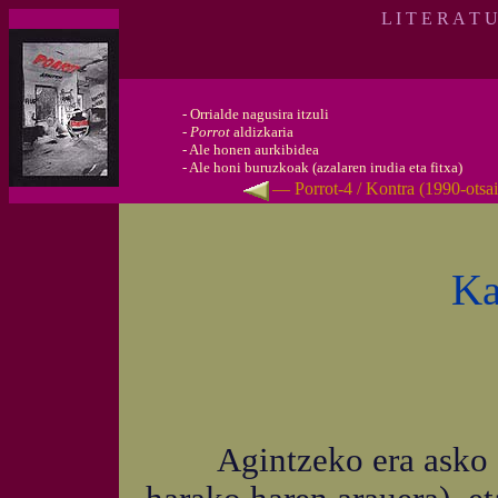
L I T E R A T 
-
Orrialde nagusira itzuli
-
Porrot
aldizkaria
-
Ale honen aurkibidea
-
Ale honi buruzkoak (azalaren irudia eta fitxa)
— Porrot-4 / Kontra (1990-otsa
Ka
Agintzeko era asko dag