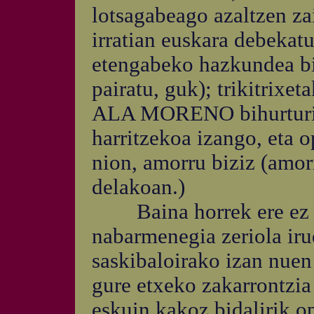
lotsagabeago azaltzen z
irratian euskara debekat
etengabeko hazkundea bizi
pairatu, guk); trikitrix
ALA MORENO bihurturik 
harritzekoa izango, eta 
nion, amorru biziz (amor
delakoan.)
Baina horrek ere ez ni
nabarmenegia zeriola iru
saskibaloirako izan nuen
gure etxeko zakarrontzia
eskuin kakoz bidalirik 