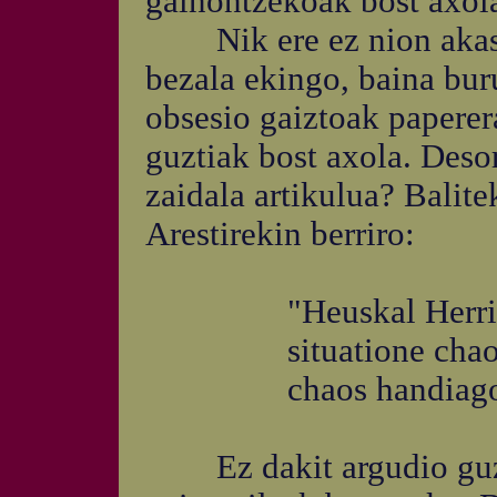
gainontzekoak bost axola
Nik ere ez nion akaso 
bezala ekingo, baina bur
obsesio gaiztoak paperera
guztiak bost axola. Deso
zaidala artikulua? Balitek
Arestirekin berriro:
"Heuskal Herri
situatione chaotic
chaos handiago bate
Ez dakit argudio guzti