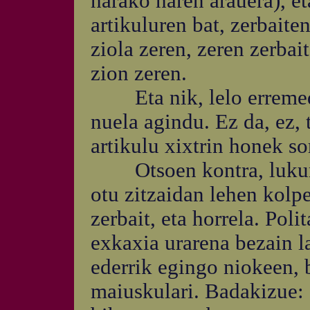
harako haren arauera), et
artikuluren bat, zerbaite
ziola zeren, zeren zerbai
zion zeren.
Eta nik, lelo erremedi
nuela agindu. Ez da, ez,
artikulu xixtrin honek sor
Otsoen kontra, lukurrer
otu zitzaidan lehen kolpe
zerbait, eta horrela. Pol
exkaxia urarena bezain 
ederrik egingo niokeen, 
maiuskulari. Badakizue: 