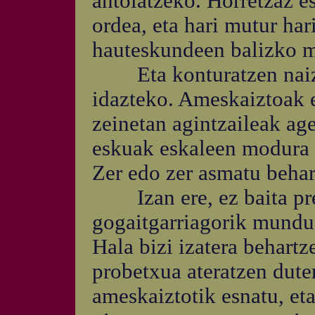
antolatzeko. Horretzaz e
ordea, eta hari mutur har
hauteskundeen balizko m
Eta konturatzen naiz, e
idazteko. Ameskaiztoak e
zeinetan agintzaileak age
eskuak eskaleen modura a
Zer edo zer asmatu behar
Izan ere, ez baita pre
gogaitgarriagorik mundua
Hala bizi izatera behartze
probetxua ateratzen dute
ameskaiztotik esnatu, eta