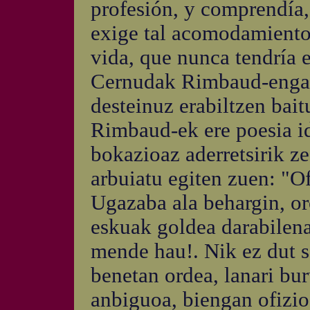
profesión, y comprendía, 
exige tal acomodamiento 
vida, que nunca tendría
Cernudak Rimbaud-engand
desteinuz erabiltzen bait
Rimbaud-ek ere poesia id
bokazioaz aderretsirik z
arbuiatu egiten zuen: "Of
Ugazaba ala behargin, oro
eskuak goldea darabilen
mende hau!. Nik ez dut s
benetan ordea, lanari bur
anbiguoa, biengan ofizio