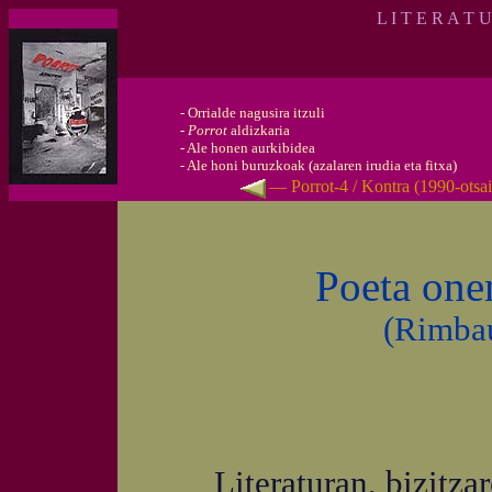
L I T E R A T 
-
Orrialde nagusira itzuli
-
Porrot
aldizkaria
-
Ale honen aurkibidea
-
Ale honi buruzkoak (azalaren irudia eta fitxa)
— Porrot-4 / Kontra (1990-otsa
Poeta onen
(Rimba
Literaturan, bizitzaren