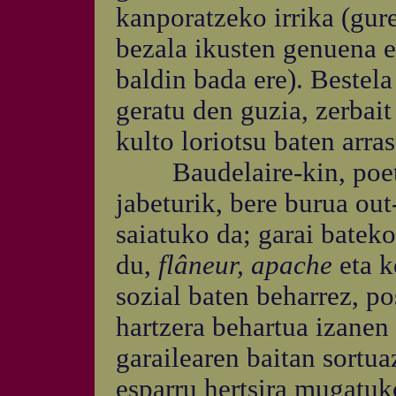
kanporatzeko irrika (gur
bezala ikusten genuena e
baldin bada ere). Bestela
geratu den guzia, zerbait
kulto loriotsu baten arras
Baudelaire-kin, poeta,
jabeturik, bere burua ou
saiatuko da; garai batek
du,
flâneur, apache
eta k
sozial baten beharrez, po
hartzera behartua izanen
garailearen baitan sortua
esparru hertsira mugatuko