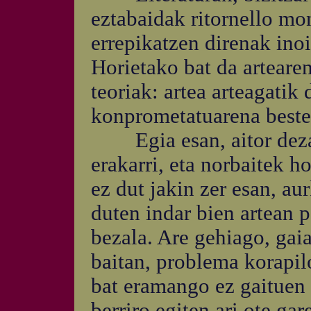
eztabaidak ritornello mo
errepikatzen direnak inoi
Horietako bat da artearen
teoriak: artea arteagatik 
konprometatuarena beste
Egia esan, aitor dezad
erakarri, eta norbaitek h
ez dut jakin zer esan, au
duten indar bien artean p
bezala. Are gehiago, gaia
baitan, problema korapilo
bat eramango ez gaituen
berriro egiten ari ote ga