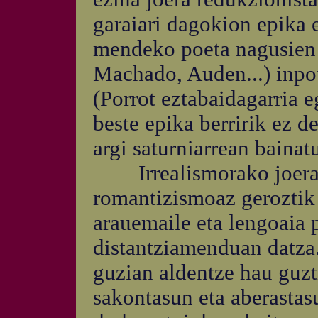
garaiari dagokion epika 
mendeko poeta nagusien p
Machado, Auden...) inpot
(Porrot eztabaidagarria 
beste epika berririk ez d
argi saturniarrean bainatu
Irrealismorako joerar
romantizismoaz geroztik
arauemaile eta lengoaia 
distantziamenduan datz
guzian aldentze hau guzt
sakontasun eta aberastas