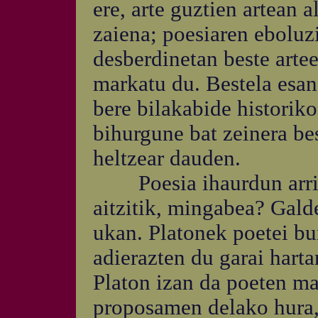
ere, arte guztien artean 
zaiena; poesiaren eboluz
desberdinetan beste artee
markatu du. Bestela esan
bere bilakabide historiko
bihurgune bat zeinera be
heltzear dauden.
Poesia ihaurdun arrisk
aitzitik, mingabea? Gald
ukan. Platonek poetei bu
adierazten du garai harta
Platon izan da poeten ma
proposamen delako hura,