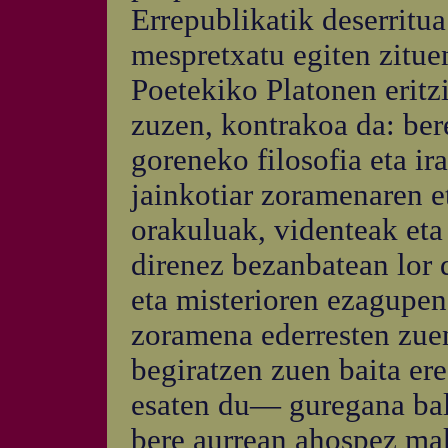
Errepublikatik deserritu
mespretxatu egiten zitue
Poetekiko Platonen eritz
zuzen, kontrakoa da: bere
goreneko filosofia eta ir
jainkotiar zoramenaren e
orakuluak, videnteak eta
direnez bezanbatean lor 
eta misterioren ezagupena
zoramena ederresten zuen
begiratzen zuen baita er
esaten du— guregana bald
bere aurrean ahospez mak