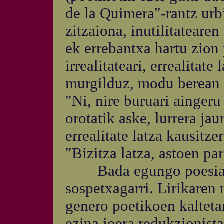
de la Quimera"-rantz urb
zitzaiona, inutilitateare
ek errebantxa hartu zion 
irrealitateari, errealitat
murgilduz, modu berean 
"Ni, nire buruari aingeru
orotatik aske, lurrera jau
errealitate latza kausitze
"Bizitza latza, astoen pa
Bada egungo poesian b
sospetxagarri. Lirikaren
genero poetikoen kaltetan
ezina joera redukzionist