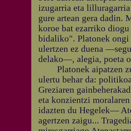
izugarria eta lilluragarri
gure artean gera dadin. 
koroe bat ezarriko diogu 
bidaliko". Platonek ongi
ulertzen ez duena —segur
delako—, alegia, poeta on
Platonek aipatzen zuen
ulertu behar da: politiko
Greziaren gainbeherakada
eta konzientzi moralaren
idazten du Hegelek— Ate
agertzen zaigu... Tragedi
miresgarriago Atenastarr