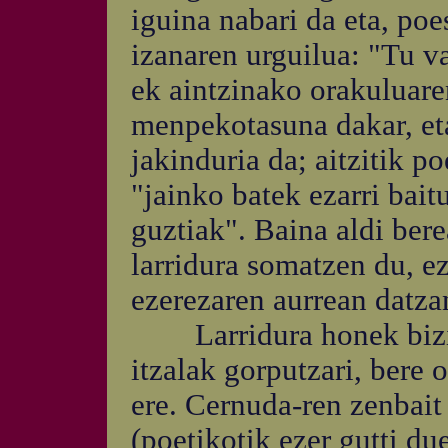
iguina nabari da eta, poe
izanaren urguilua: "Tu v
ek aintzinako orakuluare
menpekotasuna dakar, eta
jakinduria da; aitzitik p
"jainko batek ezarri bai
guztiak". Baina aldi bere
larridura somatzen du, ez
ezerezaren aurrean datza
Larridura honek bizitz
itzalak gorputzari, bere 
ere. Cernuda-ren zenbai
(poetikotik ezer gutti d