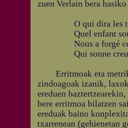
zuen Verlain bera hasiko 
O qui dira les tort
Quel enfant sourd 
Nous a forgé ce bi
Qui sonne creux et 
Erritmoak eta metrika
zindoagoak izanik, laxok
ereduen baztertzearekin,
bere erritmoa bilatzen sa
ereduak baino konplexita
txarrenean (gehienetan g