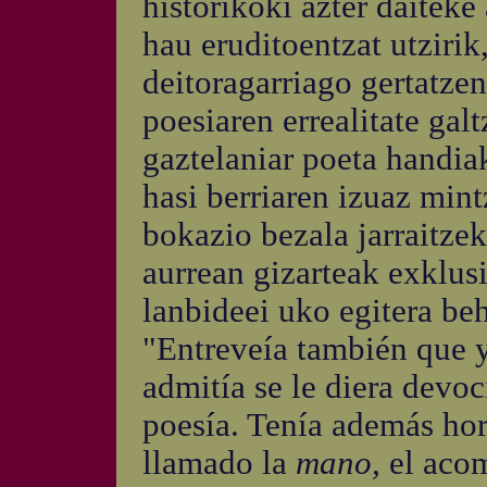
historikoki azter daiteke
hau eruditoentzat utzirik
deitoragarriago gertatze
poesiaren errealitate gal
gaztelaniar poeta handia
hasi berriaren izuaz mint
bokazio bezala jarraitze
aurrean gizarteak exklus
lanbideei uko egitera be
"Entreveía también que y
admitía se le diera devoc
poesía. Tenía además ho
llamado la
mano,
el acom