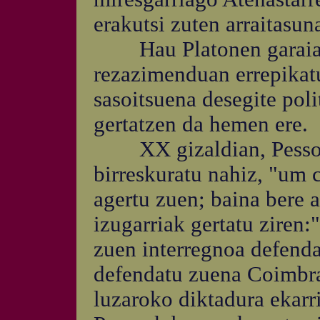
erakutsi zuten arraitasun
Hau Platonen garaian g
rezazimenduan errepikatu 
sasoitsuena desegite poli
gertatzen da hemen ere.
XX gizaldian, Pessoak,
birreskuratu nahiz, "um 
agertu zuen; baina bere a
izugarriak gertatu ziren:
zuen interregnoa defenda
defendatu zuena Coimbrak
luzaroko diktadura ekarri