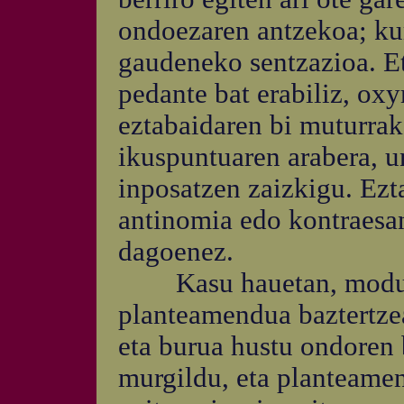
ondoezaren antzekoa; kur
gaudeneko sentzazioa. Eta
pedante bat erabiliz, ox
eztabaidaren bi muturra
ikuspuntuaren arabera, u
inposatzen zaizkigu. Ezt
antinomia edo kontraesan
dagoenez.
Kasu hauetan, modu hai
planteamendua baztertzea
eta burua hustu ondoren 
murgildu, eta planteame