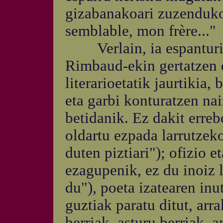
gizabanakoari zuzenduko
semblable, mon frère..."
Verlain, ia espanturik 
Rimbaud-ekin gertatzen d
literarioetatik jaurtikia, 
eta garbi konturatzen na
betidanik. Ez dakit erreb
oldartu ezpada larrutzeko
duten piztiari"); ofizio e
ezagupenik, ez du inoiz 
du"), poeta izatearen inut
guztiak paratu ditut, arr
berriak, asturu berriak, a