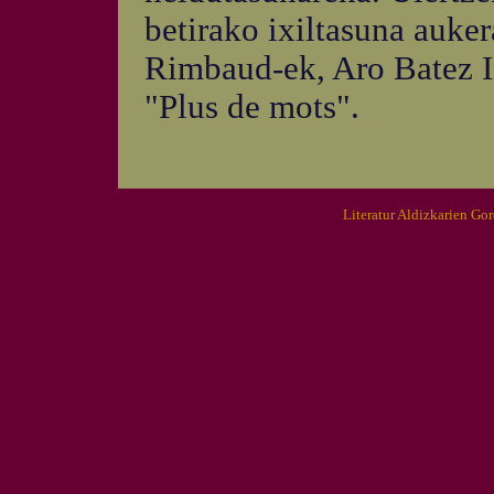
betirako ixiltasuna auker
Rimbaud-ek, Aro Batez In
"Plus de mots".
Literatur Aldizkarien Go