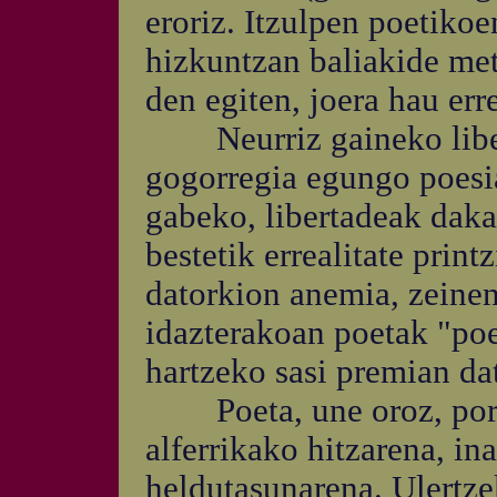
eroriz. Itzulpen poetiko
hizkuntzan baliakide met
den egiten, joera hau err
Neurriz gaineko libert
gogorregia egungo poesi
gabeko, libertadeak daka
bestetik errealitate print
datorkion anemia, zeinen
idazterakoan poetak "poe
hartzeko sasi premian da
Poeta, une oroz, porro
alferrikako hitzarena, ina
heldutasunarena. Ulertz