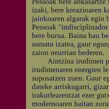
Pessoak bere ankasartze i
izaki, bere kreazioaren 
jainkoaren algarak egin b
Pessoak "indisciplinador
bere burua. Baina hau bes
asmatu izatea, gaur egun
zaion neurrian bederen.
Aintzina irudimen poet
irudimenaren energien le
suposatzen zuen. Gaur eg
dateke arriskugarri, gizar
irakurlearentzat ezer gut
modernoaren baitan zoram