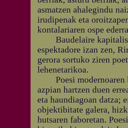
asmatzen ahalegindu naiz
irudipenak eta oroitzapen
kontalariaren ospe ederra
Baudelaire kapitalismo
espektadore izan zen, Ri
gerora sortuko ziren poe
lehenetarikoa.
Poesi modernoaren best
azpian hartzen duen erre
eta haundiagoan datza; er
objektibitate galera, hi
hutsaren faboretan. Poes