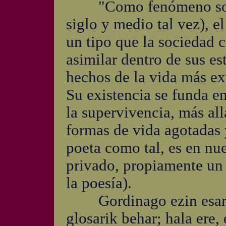
"Como fenómeno social
siglo y medio tal vez), e
un tipo que la sociedad 
asimilar dentro de sus es
hechos de la vida más ex
Su existencia se funda e
la supervivencia, más all
formas de vida agotadas y
poeta como tal, es en nue
privado, propiamente un 
la poesía).
Gordinago ezin esan: F
glosarik behar; hala ere, 