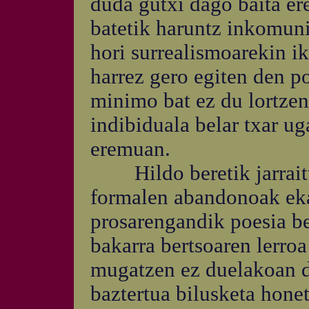
duda gutxi dago baita er
batetik haruntz inkomun
hori surrealismoarekin ik
harrez gero egiten den 
minimo bat ez du lortzen
indibiduala belar txar ug
eremuan.
Hildo beretik jarraituz
formalen abandonoak eka
prosarengandik poesia b
bakarra bertsoaren lerroa
mugatzen ez duelakoan da
baztertua bilusketa hone