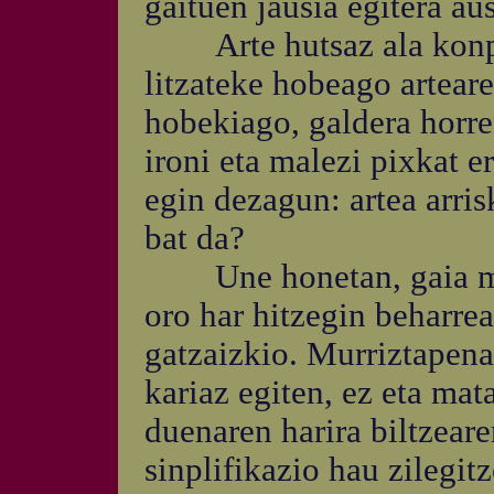
gaituen jausia egitera aus
Arte hutsaz ala konpro
litzateke hobeago artear
hobekiago, galdera horr
ironi eta malezi pixkat e
egin dezagun: artea arri
bat da?
Une honetan, gaia murr
oro har hitzegin beharre
gatzaizkio. Murriztapena 
kariaz egiten, ez eta ma
duenaren harira biltzeare
sinplifikazio hau zilegit