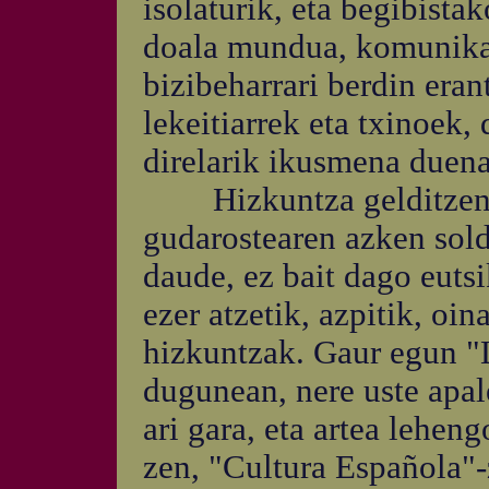
isolaturik, eta begibista
doala mundua, komunikab
bizibeharrari berdin eran
lekeitiarrek eta txinoek
direlarik ikusmena duena
Hizkuntza gelditzen da
gudarostearen azken sol
daude, ez bait dago eutsi
ezer atzetik, azpitik, oin
hizkuntzak. Gaur egun "
dugunean, nere uste apal
ari gara, eta artea lehen
zen, "Cultura Española"-z