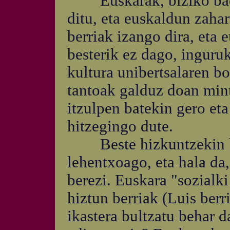
Euskarak, biziko bada,
ditu, eta euskaldun zaha
berriak izango dira, eta
besterik ez dago, inguru
kultura unibertsalaren b
tantoak galduz doan mint
itzulpen batekin gero et
hitzegingo dute.
Beste hizkuntzekin ber
lehentxoago, eta hala da
berezi. Euskara "sozialk
hiztun berriak (Luis berr
ikastera bultzatu behar d