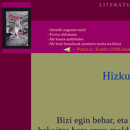
L I T E R A T 
-
Orrialde nagusira itzuli
-
Porrot
aldizkaria
-
Ale honen aurkibidea
-
Ale honi buruzkoak (azalaren irudia eta fitxa)
— Porrot-4 / Kontra (1990-otsa
Hizku
Bizi egin behar, eta as