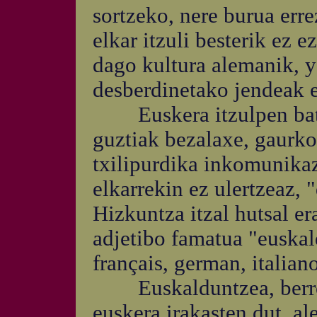
sortzeko, nere burua err
elkar itzuli besterik ez e
dago kultura alemanik, ya
desberdinetako jendeak 
Euskera itzulpen bat d
guztiak bezalaxe, gaurko
txilipurdika inkomunikazi
elkarrekin ez ulertzeaz, 
Hizkuntza itzal hutsal er
adjetibo famatua "euskald
français, german, italian
Euskalduntzea, berreusk
euskera irakasten dut, al