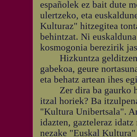
españolek ez bait dute m
ulertzeko, eta euskaldun
Kulturaz" hitzegitea tont
behintzat. Ni euskalduna
kosmogonia berezirik jaso
Hizkuntza gelditzen da,
gabekoa, geure nortasuna
eta behatz artean ihes eg
Zer dira ba gaurko hiz
itzal horiek? Ba itzulpe
"Kultura Unibertsala". Ar
idazten, gazteleraz idatz
nezake "Euskal Kultura" 