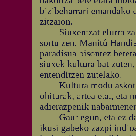
bakoitza bere erara molda
bizibeharrari emandako e
zitzaion.
Siuxentzat elurra zakur
sortu zen, Manitú Handia
paradisua bisontez betet
siuxek kultura bat zuten
entenditzen zutelako.
Kultura modu askotara
ohiturak, artea e.a., eta
adierazpenik nabarmene
Gaur egun, eta ez daki
ikusi gabeko zazpi indio