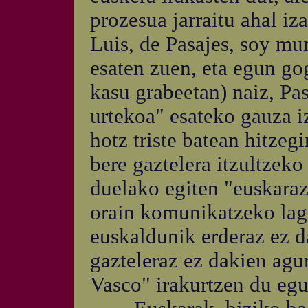
prozesua jarraitu ahal iza
Luis, de Pasajes, soy mun
esaten zuen, eta egun go
kasu grabeetan) naiz, Pa
urtekoa" esateko gauza i
hotz triste batean hitzeg
bere gaztelera itzultzeko
duelako egiten "euskaraz
orain komunikatzeko lag
euskaldunik erderaz ez da
gazteleraz ez dakien agur
Vasco" irakurtzen du egu