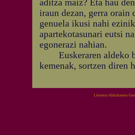
aditza maiz? Eta hau de
iraun dezan, gerra orain
genuela ikusi nahi ezinik
apartekotasunari eutsi na
egonerazi nahian.
Euskeraren aldeko borr
kemenak, sortzen diren h
Literatur Aldizkarien Go