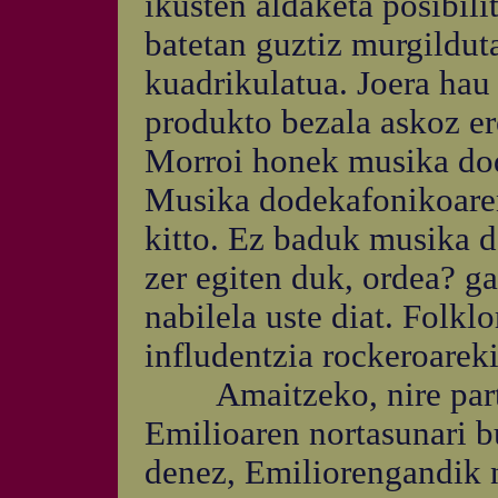
ikusten aldaketa posibil
batetan guztiz murgildut
kuadrikulatua. Joera hau
produkto bezala askoz er
Morroi honek musika dod
Musika dodekafonikoaren
kitto. Ez baduk musika d
zer egiten duk, ordea? ga
nabilela uste diat. Folkl
infludentzia rockeroareki
Amaitzeko, nire partet
Emilioaren nortasunari b
denez, Emiliorengandik n