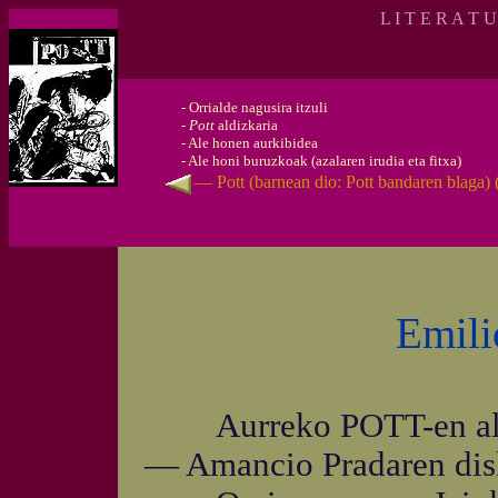
L I T E R A T 
-
Orrialde nagusira itzuli
-
Pott
aldizkaria
-
Ale honen aurkibidea
-
Ale honi buruzkoak (azalaren irudia eta fitxa)
— Pott (barnean dio: Pott bandaren blaga)
Emili
Aurreko POTT-en alean
— Amancio Pradaren disk