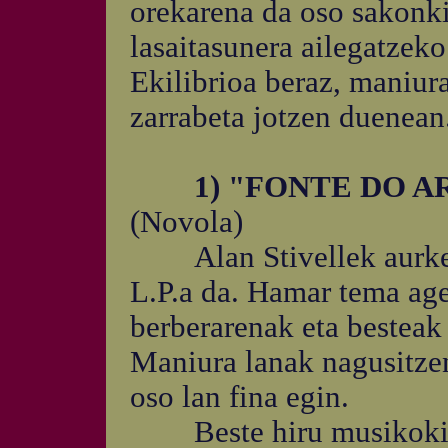
orekarena da oso sakonki
lasaitasunera ailegatzeko
Ekilibrioa beraz, maniur
zarrabeta jotzen duenean
1) "FONTE DO A
(Novola)
Alan Stivellek aurkezt
L.P.a da. Hamar tema age
berberarenak eta besteak
Maniura lanak nagusitzen
oso lan fina egin.
Beste hiru musikokin 