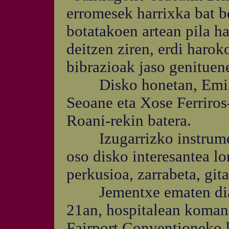
erromesek harrixka bat b
botatakoen artean pila ha
deitzen ziren, erdi harok
bibrazioak jaso genituen
Disko honetan, Emilio
Seoane eta Xose Ferriros
Roani-rekin batera.
Izugarrizko instrumento
oso disko interesantea lor
perkusioa, zarrabeta, gita
Jementxe ematen diagu, 
21an, hospitalean koma
Fairport Conventioneko h