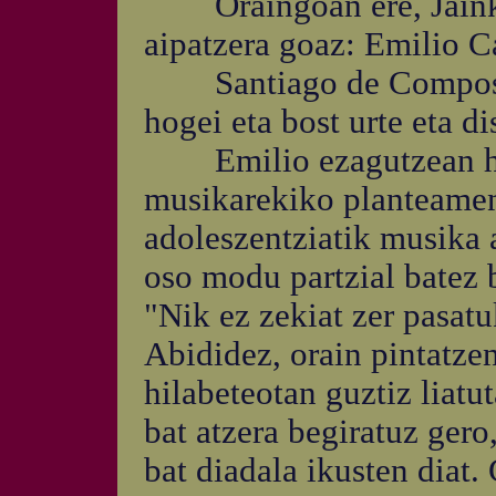
Oraingoan ere, Jainkoa
aipatzera goaz: Emilio C
Santiago de Compost
hogei eta bost urte eta d
Emilio ezagutzean har
musikarekiko planteamend
adoleszentziatik musika 
oso modu partzial batez 
"Nik ez zekiat zer pasat
Abididez, orain pintatze
hilabeteotan guztiz liatu
bat atzera begiratuz gero
bat diadala ikusten diat.