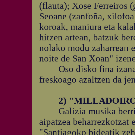
(flauta); Xose Ferreiros (
Seoane (zanfoña, xilofoa)
koroak, maniura eta kala
hitzen artean, batzuk ber
nolako modu zaharrean eg
noite de San Xoan" izen
Oso disko fina izanaga
freskoago azaltzen da je
2) "MILLADOIR
Galizia musika berriari
aipatzea beharrezkotzat 
"Santiagoko bideatik zeh