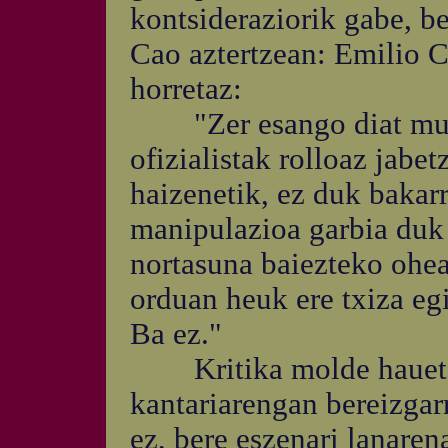
kontsideraziorik gabe, be
Cao aztertzean: Emilio C
horretaz:
"Zer esango diat musik
ofizialistak rolloaz jabet
haizenetik, ez duk bakar
manipulazioa garbia duk 
nortasuna baiezteko ohea
orduan heuk ere txiza eg
Ba ez."
Kritika molde hauetatik
kantariarengan bereizgarr
ez, bere eszenari lanaren