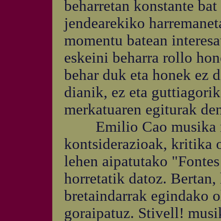
beharretan konstante bat 
jendearekiko harremaneta
momentu batean interesa
eskeini beharra rollo ho
behar duk eta honek ez d
dianik, ez eta guttiagori
merkatuaren egiturak den
Emilio Cao musika ma
kontsiderazioak, kritika 
lehen aipatutako "Fontes
horretatik datoz. Bertan,
bretaindarrak egindako o
goraipatuz. Stivell! musi