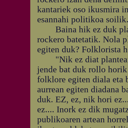
kantariek oso ikusmira in
esannahi politikoa soilik.
Baina hik ez duk plant
rockero batetatik. Nola 
egiten duk? Folklorista h
"Nik ez diat planteame
jende bat duk rollo hori
folklore egiten diala eta
aurrean egiten diadana b
duk. EZ, ez, nik hori ez...
ez.... Inork ez dik mugat
publikoaren artean horre