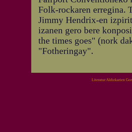
Folk-rockaren erregina. T
Jimmy Hendrix-en izpirit
izanen gero bere konpos
the times goes" (nork da
"Fotheringay".
Literatur Aldizkarien Go