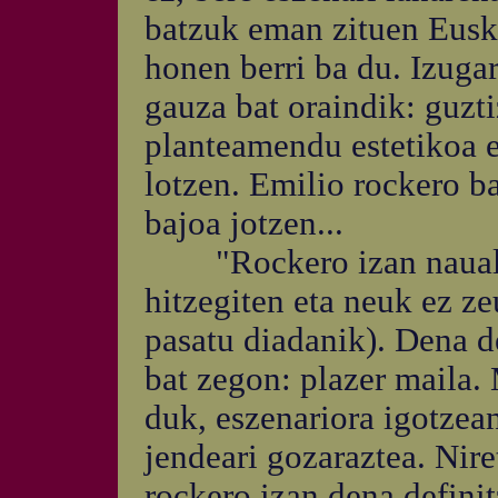
batzuk eman zituen Euska
honen berri ba du. Izuga
gauza bat oraindik: guzti
planteamendu estetikoa ez
lotzen. Emilio rockero ba
bajoa jotzen...
"Rockero izan nauala e
hitzegiten eta neuk ez ze
pasatu diadanik). Dena d
bat zegon: plazer maila.
duk, eszenariora igotzea
jendeari gozaraztea. Nir
rockero izan dena defini