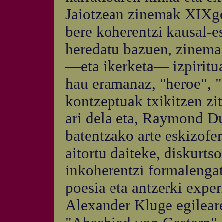
Jaiotzean zinemak XIXgo 
bere koherentzi kausal-e
heredatu bazuen, zinema
—eta ikerketa— izpiritu
hau eramanaz, "heroe", 
kontzeptuak txikitzen zi
ari dela eta, Raymond Du
batentzako arte eskizofen
aitortu daiteke, diskurts
inkoherentzi formalengat
poesia eta antzerki exper
Alexander Kluge egilear