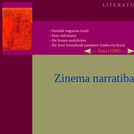
L I T E R A T 
-
Orrialde nagusira itzuli
-
Susa
aldizkaria
-
Ale honen aurkibidea
-
Ale honi buruzkoak (azalaren irudia eta fitxa)
— Susa (1980) —
Zinema narratib