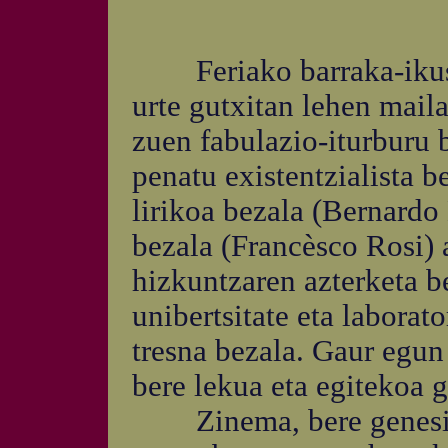
Feriako barraka-ikuski
urte gutxitan lehen maila
zuen fabulazio-iturburu b
penatu existentzialista 
lirikoa bezala (Bernardo
bezala (Francèsco Rosi) 
hizkuntzaren azterketa b
unibertsitate eta labora
tresna bezala. Gaur egun
bere lekua eta egitekoa g
Zinema, bere genesis h