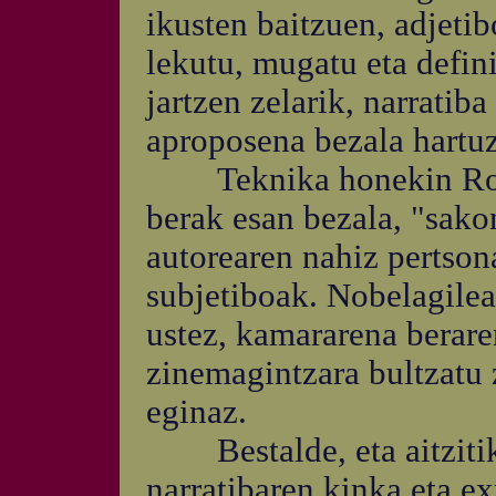
ikusten baitzuen, adjetib
lekutu, mugatu eta defini
jartzen zelarik, narratib
aproposena bezala hartuz
Teknika honekin Robbe-
berak esan bezala, "sako
autorearen nahiz pertson
subjetiboak. Nobelagilea
ustez, kamararena beraren
zinemagintzara bultzatu 
eginaz.
Bestalde, eta aitzitik
narratibaren kinka eta ex