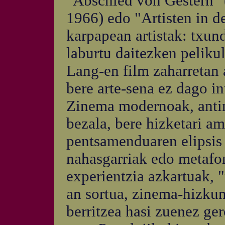
"Abschied von Gestern" 
1966) edo "Artisten in de
karpapean artistak: txund
laburtu daitezken pelikul
Lang-en film zaharretan a
bere arte-sena ez dago in
Zinema modernoak, antin
bezala, bere hizketari 
pentsamenduaren elipsis
nahasgarriak edo metafora
experientzia azkartuak, 
an sortua, zinema-hizkun
berritzea hasi zuenez ger