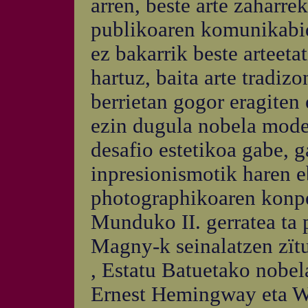
arren, beste arte zaharre
publikoaren komunikabid
ez bakarrik beste arteet
hartuz, baita arte tradiz
berrietan gogor eragiten 
ezin dugula nobela mode
desafio estetikoa gabe, g
inpresionismotik haren 
photographikoaren konpet
Munduko II. gerratea ta
Magny-k seinalatzen zït
, Estatu Batuetako nobel
Ernest Hemingway eta Wi