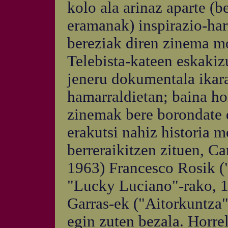
kolo ala arinaz aparte (b
eramanak) inspirazio-har
bereziak diren zinema m
Telebista-kateen eskakizu
jeneru dokumentala ikara
hamarraldietan; baina hoi
zinemak bere borondate 
erakutsi nahiz historia 
berreraikitzen zituen, C
1963) Francesco Rosik ("
"Lucky Luciano"-rako, 1
Garras-ek ("Aitorkuntza"
egin zuten bezala. Horrel