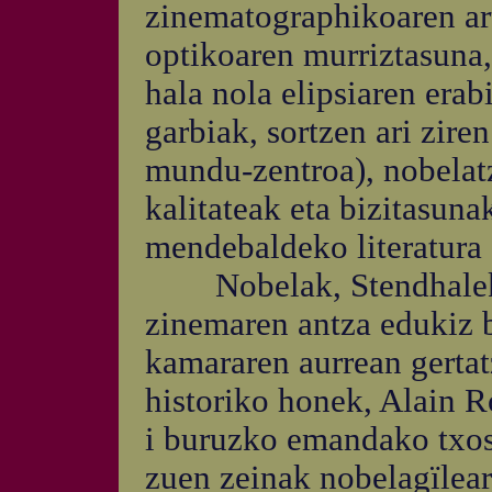
zinematographikoaren ar
optikoaren murriztasuna,
hala nola elipsiaren erab
garbiak, sortzen ari zir
mundu-zentroa), nobelatz
kalitateak eta bizitasuna
mendebaldeko literatura 
Nobelak, Stendhalek e
zinemaren antza edukiz 
kamararen aurrean gertat
historiko honek, Alain 
i buruzko emandako txos
zuen zeinak nobelagïlea