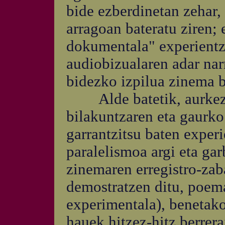
bide ezberdinetan zehar,
arragoan bateratu ziren;
dokumentala" experientzi
audiobizualaren adar nar
bidezko izpilua zinema b
Alde batetik, aurkezt
bilakuntzaren eta gaurko 
garrantzitsu baten experi
paralelismoa argi eta gar
zinemaren erregistro-zab
demostratzen ditu, poema
experimentala), benetako
hauek hitzez-hitz berrera