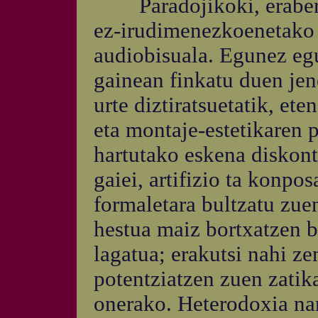
Paradojikoki, eraberri
ez-irudimenezkoenetako b
audiobisuala. Egunez eg
gainean finkatu duen jen
urte diztiratsuetatik, et
eta montaje-estetikaren p
hartutako eskena diskont
gaiei, artifizio ta konpo
formaletara bultzatu zuen
hestua maiz bortxatzen b
lagatua; erakutsi nahi z
potentziatzen zuen zatik
onerako. Heterodoxia nar