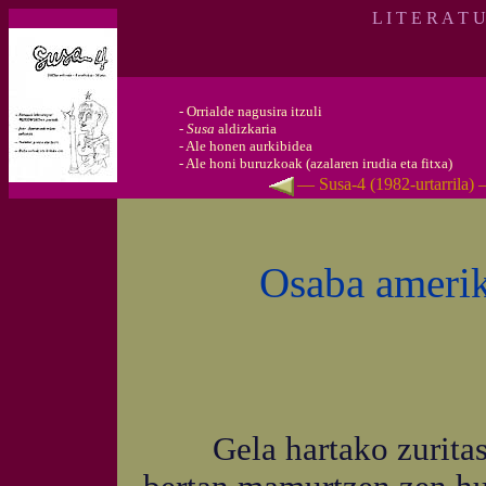
L I T E R A T 
-
Orrialde nagusira itzuli
-
Susa
aldizkaria
-
Ale honen aurkibidea
-
Ale honi buruzkoak (azalaren irudia eta fitxa)
— Susa-4 (1982-urtarrila)
Osaba amerik
Gela hartako zuritasun 