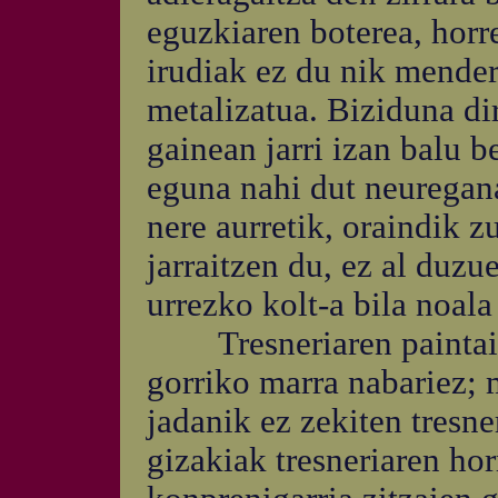
eguzkiaren boterea, horre
irudiak ez du nik mendera
metalizatua. Biziduna dir
gainean jarri izan balu b
eguna nahi dut neuregana
nere aurretik, oraindik 
jarraitzen du, ez al duz
urrezko kolt-a bila noala
Tresneriaren paintaila
gorriko marra nabariez; 
jadanik ez zekiten tresne
gizakiak tresneriaren hor