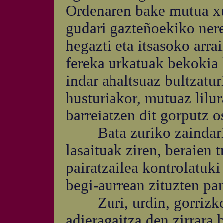
Ordenaren bake mutua xur
gudari gazteñoekiko nere
hegazti eta itsasoko arra
fereka urkatuak bekokia 
indar ahaltsuaz bultzatur
husturiakor, mutuaz lilur
barreiatzen dit gorputz o
Bata zuriko zaindari p
lasaituak ziren, beraien
pairatzailea kontrolatuki
begi-aurrean zituzten pa
Zuri, urdin, gorrizko 
adieragaitza den zirrara 