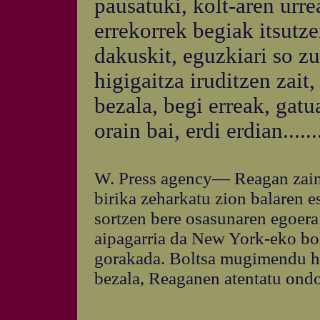
pausatuki, kolt-aren urre
errekorrek begiak itsutze
dakuskit, eguzkiari so zu
higigaitza iruditzen zait
bezala, begi erreak, gatu
orain bai, erdi erdian...
W. Press agency— Reagan zaint
birika zeharkatu zion balaren 
sortzen bere osasunaren egoera 
aipagarria da New York-eko bol
gorakada. Boltsa mugimendu ha
bezala, Reaganen atentatu ondo