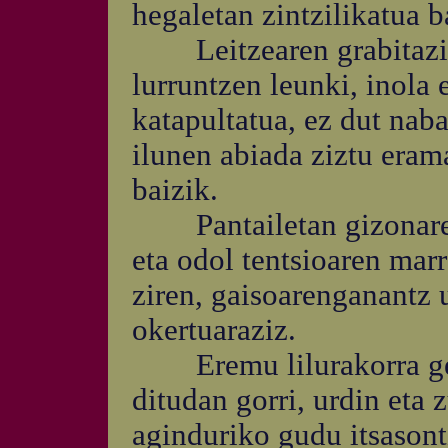
hegaletan zintzilikatua b
Leitzearen grabitazioa
lurruntzen leunki, inola
katapultatua, ez dut naba
ilunen abiada ziztu eram
baizik.
Pantailetan gizonaren 
eta odol tentsioaren marr
ziren, gaisoarenganantz 
okertuaraziz.
Eremu lilurakorra gerta
ditudan gorri, urdin eta 
aginduriko gudu itsason