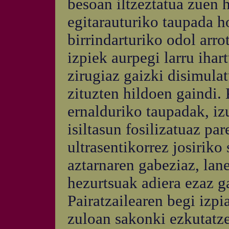
besoan iltzeztatua zuen h
egitarauturiko taupada h
birrindarturiko odol arro
izpiek aurpegi larru ihar
zirugiaz gaizki disimula
zituzten hildoen gaindi. 
ernalduriko taupadak, iz
isiltasun fosilizatuaz pa
ultrasentikorrez josiriko
aztarnaren gabeziaz, lan
hezurtsuak adiera ezaz g
Pairatzailearen begi izpi
zuloan sakonki ezkutatze