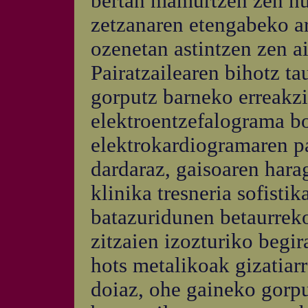
bertan mamurtzen zen hu
zetzanaren etengabeko ar
ozenetan astintzen zen ai
Pairatzailearen bihotz t
gorputz barneko erreakz
elektroentzefalograma bo
elektrokardiogramaren pa
dardaraz, gaisoaren hara
klinika tresneria sofistik
batazuridunen betaurrekoe
zitzaien izozturiko begi
hots metalikoak gizatiarr
doiaz, ohe gaineko gorpu