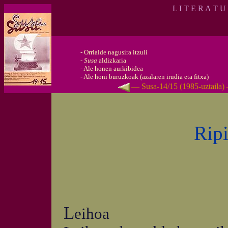
L I T E R A T U
-
Orrialde nagusira itzuli
-
Susa
aldizkaria
-
Ale honen aurkibidea
-
Ale honi buruzkoak (azalaren irudia eta fitxa)
— Susa-14/15 (1985-uztaila)
Rip
L
eihoa