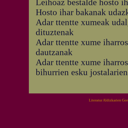
Leihoaz bestalde hosto i
Hosto ihar bakanak udazk
Adar ttentte xumeak udal
dituztenak
Adar ttentte xume iharros
dautzanak
Adar ttentte xume iharros
bihurrien esku jostalarie
Literatur Aldizkarien Go