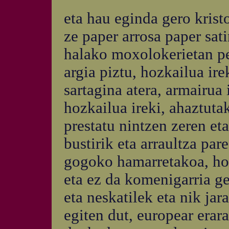
eta hau eginda gero krist
ze paper arrosa paper sat
halako moxolokerietan pe
argia piztu, hozkailua irek
sartagina atera, armairua i
hozkailua ireki, ahaztuta
prestatu nintzen zeren et
bustirik eta arraultza par
gogoko hamarretakoa, hori
eta ez da komenigarria ge
eta neskatilek eta nik j
egiten dut, europear erara