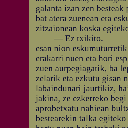
galanta izan zen besteak p
bat atera zuenean eta esk
zitzaionean koska egitek
— Ez txikito.
esan nion eskumuturretik
erakarri nuen eta hori esp
zuen aurpegiagatik, ba le
zelarik eta ezkutu gisan 
labaindunari jaurtikiz, ha
jakina, ze ezkerreko begi
aprobetxatu nahiean bult
bestearekin talka egiteko