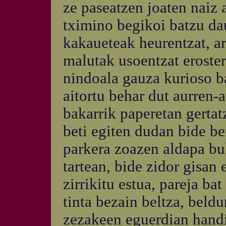
ze paseatzen joaten naiz
tximino begikoi batzu da
kakaueteak heurentzat, ar
malutak usoentzat eroster
nindoala gauza kurioso ba
aitortu behar dut aurren-
bakarrik paperetan gertatz
beti egiten dudan bide be
parkera zoazen aldapa buk
tartean, bide zidor gisan
zirrikitu estua, pareja ba
tinta bezain beltza, beld
zezakeen eguerdian handi