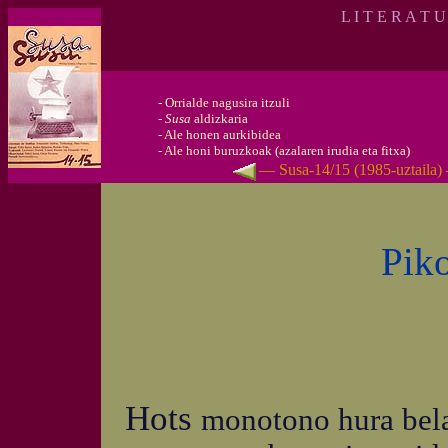
L I T E R A T 
-
Orrialde nagusira itzuli
-
Susa
aldizkaria
-
Ale honen aurkibidea
-
Ale honi buruzkoak (azalaren irudia eta fitxa)
— Susa-14/15 (1985-uztaila)
Pik
Hots
monotono hura belar