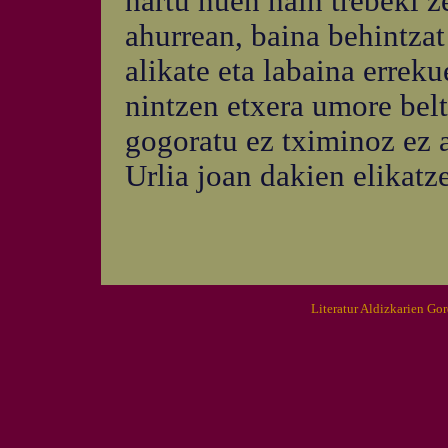
hartu nuen hain trebeki z
ahurrean, baina behintzat
alikate eta labaina errek
nintzen etxera umore belt
gogoratu ez tximinoz ez 
Urlia joan dakien elikatze
Literatur Aldizkarien Go