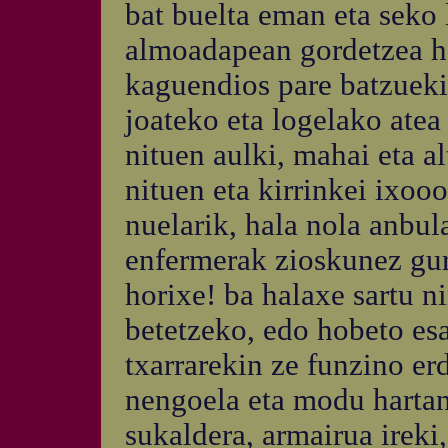
bat buelta eman eta seko 
almoadapean gordetzea ho
kaguendios pare batzueki
joateko eta logelako atea 
nituen aulki, mahai eta a
nituen eta kirrinkei ixoo
nuelarik, hala nola anbu
enfermerak zioskunez gure
horixe! ba halaxe sartu
betetzeko, edo hobeto esa
txarrarekin ze funzino er
nengoela eta modu hartan
sukaldera, armairua ireki,