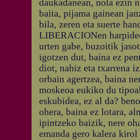
daukadanean, nola ezin na
baita, pijama gainean jan
bila, zeren eta suerte ha
LIBERACIONen harpidedun
urten gabe, buzoitik jaso
igotzen dut, baina ez pent
diot, nahiz eta txarrena 
orbain agertzea, baina ner
moskeoa eukiko du tipoa
eskubidea, ez al da? beno
ohera, baina ez lotara, a
ipintzeko baizik, nere oh
emanda gero kalera kirol 