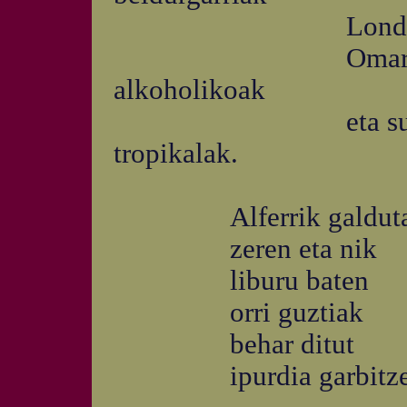
Londonen mixeri
Omar Kheyyamen
alkoholikoak
eta sudaka bate
tropikalak.
Alferrik galdut
zeren eta nik
liburu baten
orri guztiak
behar ditut
ipurdia garbitze