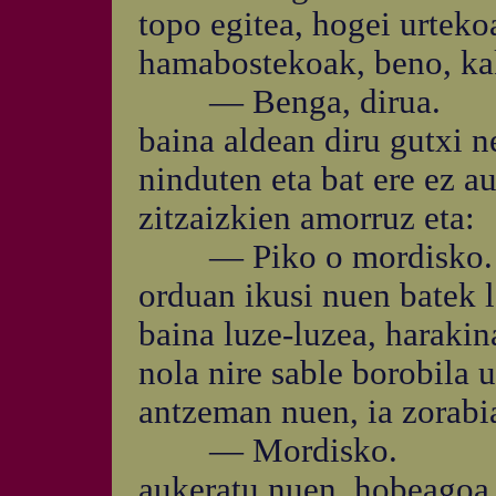
topo egitea, hogei urtek
hamabostekoak, beno, kak
— Benga, dirua.
baina aldean diru gutxi 
ninduten eta bat ere ez a
zitzaizkien amorruz eta:
— Piko o mordisko.
orduan ikusi nuen batek l
baina luze-luzea, harakin
nola nire sable borobila 
antzeman nuen, ia zorabia
— Mordisko.
aukeratu nuen, hobeagoa z