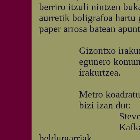
berriro itzuli nintzen bu
aurretik boligrafoa hartu
paper arrosa batean apunt
Gizontxo irakurle a
egunero komunera 
irakurtzea.
Metro koadratu ba
bizi izan dut:
Stevensonen pirat
Kafkaren gaztel
beldurgarriak