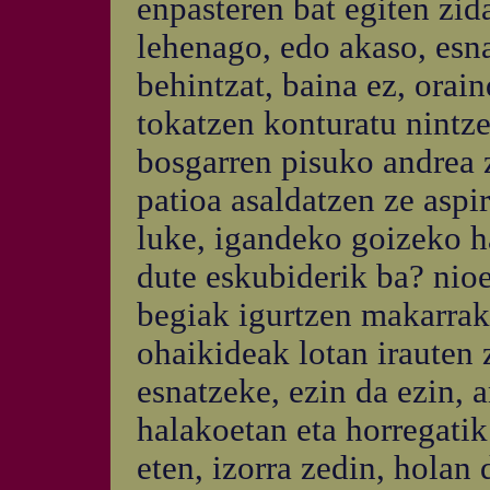
enpasteren bat egiten zid
lehenago, edo akaso, esna
behintzat, baina ez, orain
tokatzen konturatu nintzen
bosgarren pisuko andrea 
patioa asaldatzen ze aspi
luke, igandeko goizeko ha
dute eskubiderik ba? nioe
begiak igurtzen makarrak
ohaikideak lotan irauten 
esnatzeke, ezin da ezin, 
halakoetan eta horregati
eten, izorra zedin, holan