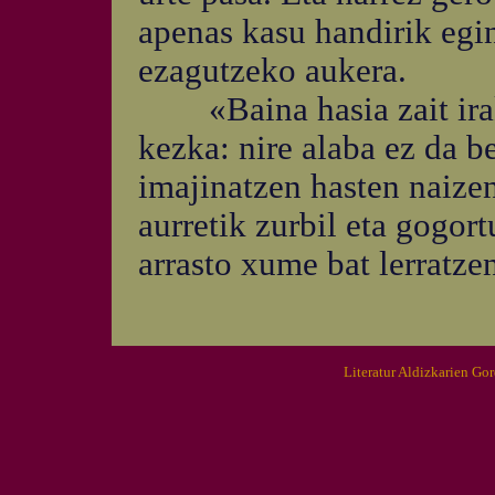
apenas kasu handirik egi
ezagutzeko aukera.
«Baina hasia zait iraki
kezka: nire alaba ez da b
imajinatzen hasten naizen
aurretik zurbil eta gogort
arrasto xume bat lerratze
Literatur Aldizkarien Go