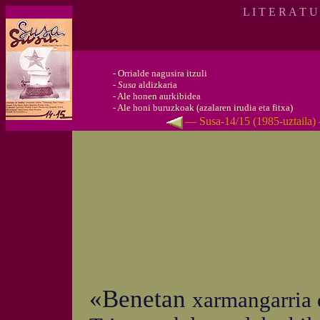
L I T E R A T U
-
Orrialde nagusira itzuli
-
Susa
aldizkaria
-
Ale honen aurkibidea
-
Ale honi buruzkoak (azalaren irudia eta fitxa)
— Susa-14/15 (1985-uztaila)
«Benetan
xarmangarria 