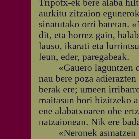
Tripotx-ek bere alaba hil
aurkitu zitzaion egunerok
sinatutako orri batetan. 
dit, eta horrez gain, hala
lauso, ikarati eta lurrint
leun, eder, paregabeak.
«Gauero laguntzen diot 
nau bere poza adierazten 
berak ere; umeen irribarr
maitasun hori bizitzeko a
ene alabatxoaren ohe ertz
natzaionean. Nik ere bada
«Neronek asmatzen dizk