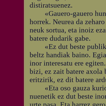
distiratsuenez.
«Gauero-gauero hunkitz
horrek. Neurea da zeharo 
neuk sortua, eta inoiz e
batere dudarik gabe.
«Ez dut beste publikor
beltz handiak baino. Egia
inor interesatu ere egiten
bizi, ez zait batere axola
eritzirik, ez dit batere ar
«Eta oso gauza kurioso
nuenetik ez dut beste inor
urte pasa. Eta harrez ger