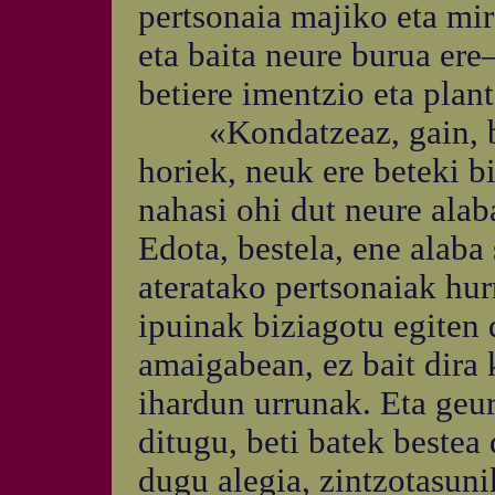
pertsonaia majiko eta mir
eta baita neure burua ere
betiere imentzio eta plan
«Kondatzeaz, gain, bizi
horiek, neuk ere beteki b
nahasi ohi dut neure alab
Edota, bestela, ene alaba 
ateratako pertsonaiak hur
ipuinak biziagotu egiten 
amaigabean, ez bait dira
ihardun urrunak. Eta geu
ditugu, beti batek bestea
dugu alegia, zintzotasuni