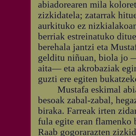
abiadorearen mila kolore
zizkidatela; zatarrak hit
aurkituko ez nizkialakoan
berriak estreinatuko ditu
berehala jantzi eta Musta
gelditu niñuan, biola jo
aita— eta akrobaziak egin
guzti ere egiten bukatzek
Mustafa eskimal abiador
besoak zabal-zabal, hegaz
biraka. Farreak irten zida
fula egite eran flamenko 
Raab gogorarazten zizkid