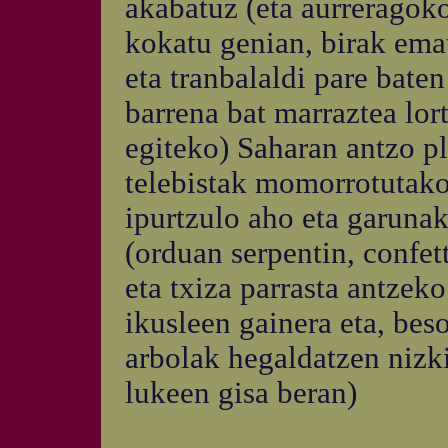
akabatuz (eta aurreragok
kokatu genian, birak ema
eta tranbalaldi pare bate
barrena bat marraztea lort
egiteko) Saharan antzo pl
telebistak momorrotutako 
ipurtzulo aho eta garunak
(orduan serpentin, confett
eta txiza parrasta antzeko
ikusleen gainera eta, bes
arbolak hegaldatzen nizk
lukeen gisa beran)