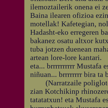
ilemoztailerik onena ei z
Baina ilearen ofizioa ezi
motellak! Kafetegian, nol
Hadasht-eko erregeren bat
bakanez osatu altxor kut
tuba jotzen duenean mah
artean lore-lore kantari.
eta... brrrrrrrrrr Mustafa
niñuan... brrrrrrrr bira t
(Narratzaile poliglotoa
zian Kotchikinp rhinozero
tatatatxun! eta Mustafa e