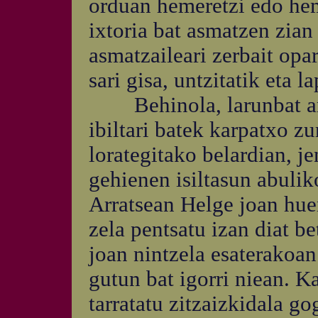
orduan hemeretzi edo hem
ixtoria bat asmatzen zian
asmatzaileari zerbait opa
sari gisa, untzitatik eta l
Behinola, larunbat arra
ibiltari batek karpatxo z
lorategitako belardian, je
gehienen isiltasun abulik
Arratsean Helge joan hue
zela pentsatu izan diat b
joan nintzela esaterakoa
gutun bat igorri niean. 
tarratatu zitzaizkidala g