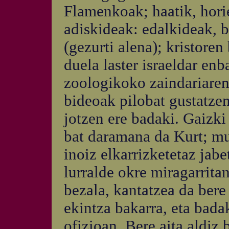
Flamenkoak; haatik, hori
adiskideak: edalkideak, be
(gezurti alena); kristore
duela laster israeldar enb
zoologikoko zaindariaren
bideoak pilobat gustatzen
jotzen ere badaki. Gaizki
bat daramana da Kurt; mu
inoiz elkarrizketetaz jabe
lurralde okre miragarritan
bezala, kantatzea da bere
ekintza bakarra, eta bada
ofizioan. Bere aita aldiz