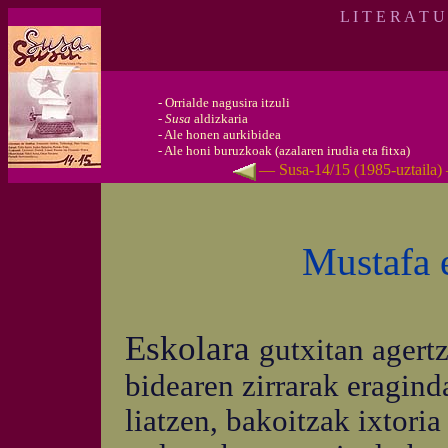
L I T E R A T U
-
Orrialde nagusira itzuli
-
Susa
aldizkaria
-
Ale honen aurkibidea
-
Ale honi buruzkoak (azalaren irudia eta fitxa)
— Susa-14/15 (1985-uztaila)
Mustafa 
Eskolara
gutxitan agert
bidearen zirrarak eraginda
liatzen, bakoitzak ixtori