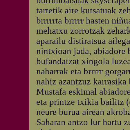
burrunbatsuak skyscraper
tartetik aire kutsatuak ze
brrrrrta brrrrr hasten ni
mehatxu zorrotzak zehar
aparailu distiratsua aile
nintxioan jada, abiadore 
bufandatzat xingola luzea
nabarrak eta brrrrr gorgar
nahiz azantzuz karrasika b
Mustafa eskimal abiadore
eta printze txikia bailitz
neure burua airean akroba
Saharan antzo lur hartu z