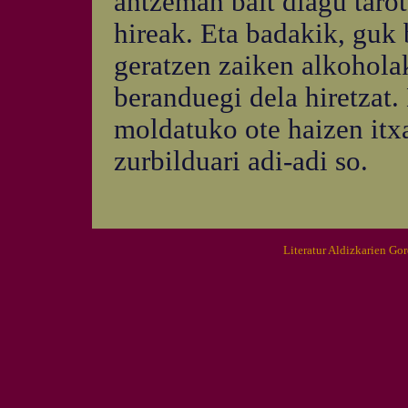
antzeman bait diagu tarot
hireak. Eta badakik, guk
geratzen zaiken alkohola
beranduegi dela hiretzat.
moldatuko ote haizen itxa
zurbilduari adi-adi so.
Literatur Aldizkarien Go