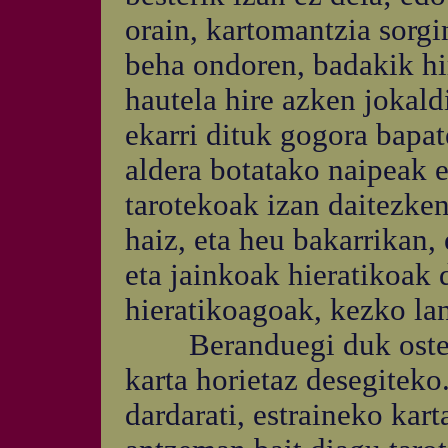
orain, kartomantzia sorgi
beha ondoren, badakik hi
hautela hire azken jokal
ekarri dituk gogora bapa
aldera botatako naipeak e
tarotekoak izan daitezken
haiz, eta heu bakarrikan,
eta jainkoak hieratikoak d
hieratikoagoak, kezko la
Beranduegi duk ostera
karta horietaz desegitek
dardarati, estraineko kart