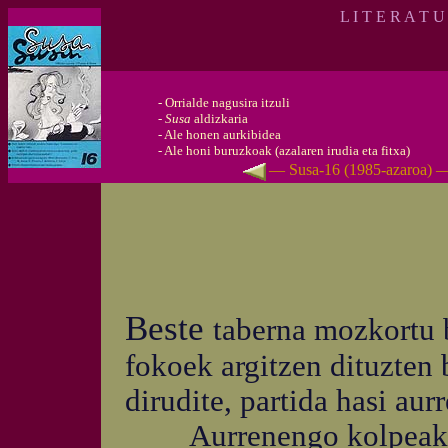
L I T E R A T U
-
Orrialde nagusira itzuli
-
Susa
aldizkaria
-
Ale honen aurkibidea
-
Ale honi buruzkoak (azalaren irudia eta fitxa)
— Susa-16 (1985-azaroa) 
Beste
taberna mozkortu 
fokoek argitzen dituzten
dirudite, partida hasi aurr
Aurrenengo kolpeak idu