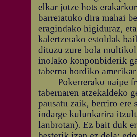
elkar jotze hots erakarko
barreiatuko dira mahai b
eragindako higiduraz, eta,
kalertzetako estoldak bai
dituzu zure bola multikol
inolako konponbiderik ga
taberna hordiko amerikar
Pokerrerako naipe fran
tabernaren atzekaldeko ge
pausatu zaik, berriro ere
indarge kulunkarira itzult
lanbrotan). Ez bait duk e
besterik izan ez dela; edo