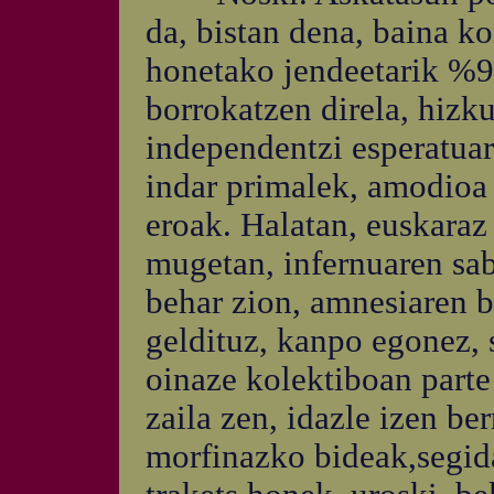
da, bistan dena, baina k
honetako jendeetarik %90
borrokatzen direla, hizk
independentzi esperatuar
indar primalek, amodioa 
eroak. Halatan, euskaraz
mugetan, infernuaren sa
behar zion, amnesiaren b
geldituz, kanpo egonez, s
oinaze kolektiboan parte
zaila zen, idazle izen be
morfinazko bideak,segid