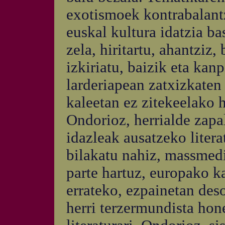
exotismoek kontrabalantz
euskal kultura idatzia ba
zela, hiritartu, ahantziz,
izkiriatu, baizik eta ka
larderiapean zatxizkaten 
kaleetan ez zitekeelako 
Ondorioz, herrialde zapa
idazleak ausatzeko litera
bilakatu nahiz, massmed
parte hartuz, europako ka
errateko, ezpainetan des
herri terzermundista hone