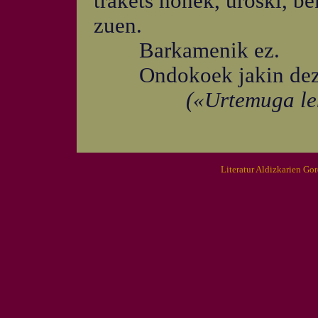
trakets honek, uroski, b
zuen.
Barkamenik ez.
Ondokoek jakin dezate
(«Urtemuga leh
Literatur Aldizkarien Go