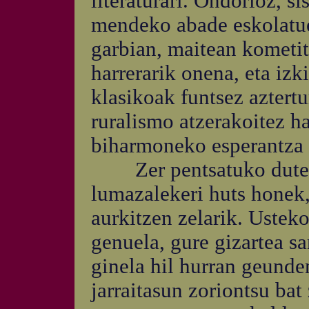
literaturari. Ondorioz, s
mendeko abade eskolatue
garbian, maitean kometit
harrerarik onena, eta izki
klasikoak funtsez aztertu
ruralismo atzerakoitez h
biharmoneko esperantza 
Zer pentsatuko dute gu
lumazalekeri huts honek,
aurkitzen zelarik. Ustek
genuela, gure gizartea sa
ginela hil hurran geunde
jarraitasun zoriontsu bat