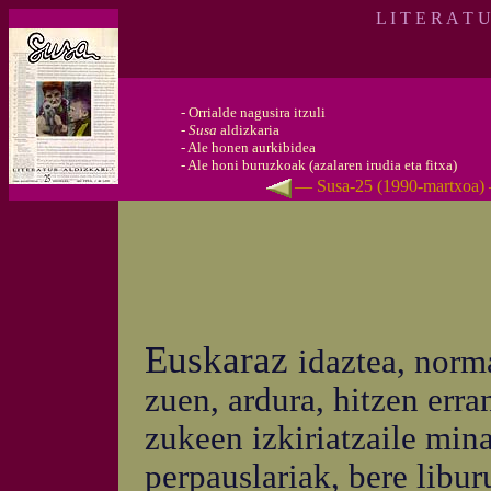
L I T E R A T 
-
Orrialde nagusira itzuli
-
Susa
aldizkaria
-
Ale honen aurkibidea
-
Ale honi buruzkoak (azalaren irudia eta fitxa)
— Susa-25 (1990-martxoa)
Euskaraz
idaztea, norm
zuen, ardura, hitzen err
zukeen izkiriatzaile min
perpauslariak, bere libur