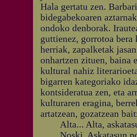
Hala gertatu zen. Barbar
bidegabekoaren aztarnak,
ondoko denborak. Irautea
guttienez, gorrotoa bera
herriak, zapalketak jasan
onhartzen zituen, baina 
kultural nahiz literarioet
bigarren kategoriako ida
kontsideratua zen, eta ar
kulturaren eragina, berr
artatzean, gozatzean bait
Alta... Alta, askatasu
Noski. Askatasun poli