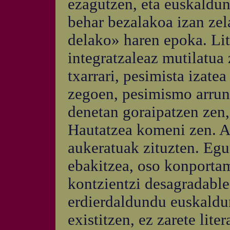
ezagutzen, eta euskalduna
behar bezalakoa izan ze
delako» haren epoka. Lit
integratzaleaz mutilatua
txarrari, pesimista izate
zegoen, pesimismo arrunta
denetan goraipatzen zen
Hautatzea komeni zen. A
aukeratuak zituzten. Eg
ebakitzea, oso konporta
kontzientzi desagradable
erdierdaldundu euskalduna
existitzen, ez zarete lite