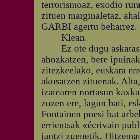
terrorismoaz, exodio rura
zituen marginaletaz, aha
GARBI agertu beharrez.
Klean.
Ez ote dugu askatasun
ahozkatzen, bere ipuinak,
zitezkeelako, euskara er
akusatzen zituenak. Alta,
izatearen nortasun kaxka
zuzen ere, lagun bati, e
Fontainen poesi bat arbe
errientsak «écrivain pub
jantzi zuenetik. Hitzema