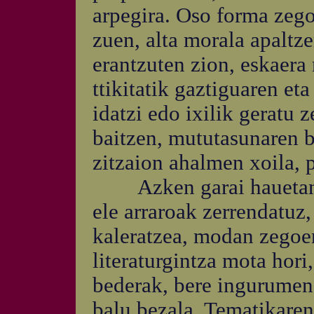
arpegira. Oso forma zegoe
zuen, alta morala apaltz
erantzuten zion, eskaera
ttikitatik gaztiguaren et
idatzi edo ixilik geratu 
baitzen, mututasunaren b
zitzaion ahalmen xoila, 
Azken garai hauetan, A
ele arraroak zerrendatuz
kaleratzea, modan zegoen
literaturgintza mota hori
bederak, bere ingurumena
balu bezala. Tematikaren