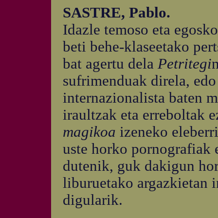
SASTRE, Pablo.
Idazle temoso eta egoskor
beti behe-klaseetako pert
bat agertu dela
Petritegi
sufrimenduak direla, ed
internazionalista baten m
iraultzak eta erreboltak 
magikoa
izeneko eleberri
uste horko pornografiak e
dutenik, guk dakigun hor
liburuetako argazkietan 
digularik.