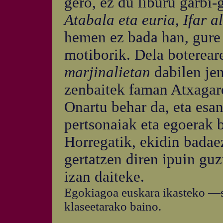
gero, ez du liburu garbi-g
Atabala eta euria, Ifar a
hemen ez bada han, gure 
motiborik. Dela botereare
marjinalietan
dabilen jen
zenbaitek faman Atxagare
Onartu behar da, eta esan
pertsonaiak eta egoerak b
Horregatik, ekidin badae
gertatzen diren ipuin gu
izan daiteke.
Egokiagoa euskara ikasteko —s
klaseetarako baino.