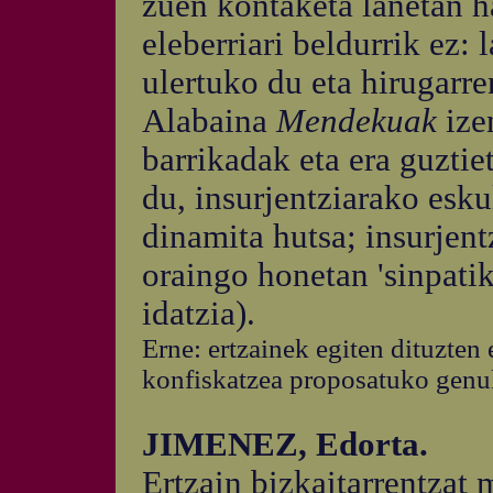
zuen kontaketa lanetan h
eleberriari beldurrik ez: 
ulertuko du eta hirugarre
Alabaina
Mendekuak
ize
barrikadak eta era guztie
du, insurjentziarako esk
dinamita hutsa; insurjent
oraingo honetan 'sinpati
idatzia).
Erne: ertzainek egiten dituzten
konfiskatzea proposatuko genu
JIMENEZ, Edorta.
Ertzain bizkaitarrentzat 