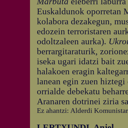
Marbuta
eleberri laburra
Euskaldunok oporretan 
kolabora dezakegun, mus
edozein terroristaren aur
odoltzaleen aurka).
Ukro
berrargitaraturik, zorion
iseka ugari idatzi bait z
halakoen eragin kaltegar
lanean egin zuen hiztegi
orrialde debekatu beharr
Aranaren dotrinei ziria s
Ez ahantzi: Alderdi Komunistar
LERTXUNDI, Anjel.