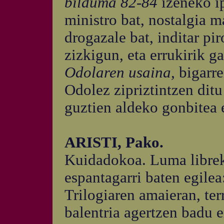
bilduma 82-84
izeneko i
ministro bat, nostalgia m
drogazale bat, inditar p
zizkigun, eta errukirik ga
Odolaren usaina,
bigarr
Odolez zipriztintzen ditu 
guztien aldeko gonbitea 
ARISTI, Pako.
Kuidadokoa. Luma librek
espantagarri baten egilea
Trilogiaren amaieran, ter
balentria agertzen badu e