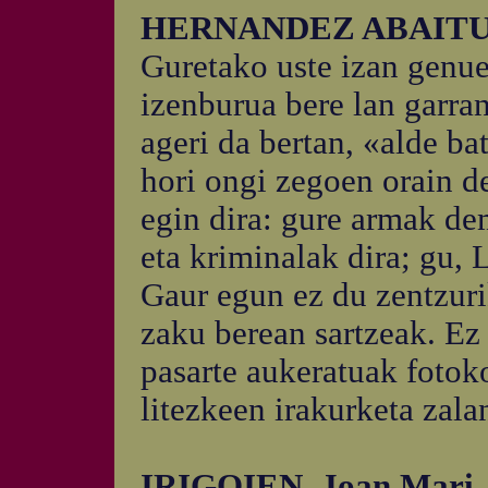
HERNANDEZ ABAITUA
Guretako uste izan genu
izenburua bere lan garran
ageri da bertan, «alde ba
hori ongi zegoen orain d
egin dira: gure armak de
eta kriminalak dira; gu, 
Gaur egun ez du zentzur
zaku berean sartzeak. Ez 
pasarte aukeratuak foto
litezkeen irakurketa zala
IRIGOIEN, Joan Mari.