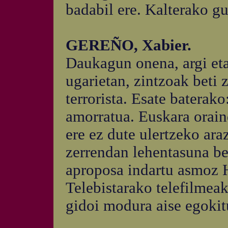
badabil ere. Kalterako gu
GEREÑO, Xabier.
Daukagun onena, argi eta
ugarietan, zintzoak beti z
terrorista. Esate baterak
amorratua. Euskara orai
ere ez dute ulertzeko ara
zerrendan lehentasuna beh
aproposa indartu asmoz H
Telebistarako telefilmea
gidoi modura aise egokitu