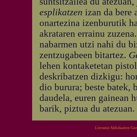
suntsitzailea du atezuan,
esplikatzen
izan da bere
onartezina izenburutik ha
akrataren errainu zuzena
nabarmen utzi nahi du bi
zentzugabeen bitartez.
Ge
lehen kontaketetan pistol
deskribatzen dizkigu: hor
dio burura; beste batek, b
daudela, euren gainean h
barik, piztua du atezuan.
Literatur Aldizkarien Go