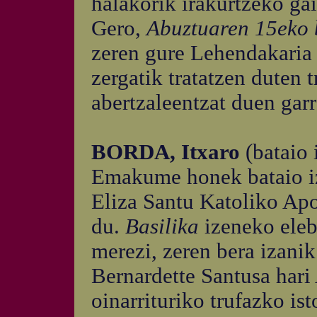
halakorik irakurtzeko gai
Gero,
Abuztuaren 15eko
zeren gure Lehendakaria 
zergatik tratatzen duten
abertzaleentzat duen garr
BORDA, Itxaro
(bataio
Emakume honek bataio ize
Eliza Santu Katoliko Apo
du.
Basilika
izeneko eleb
merezi, zeren bera izanik
Bernardette Santusa hari
oinarrituriko trufazko ist