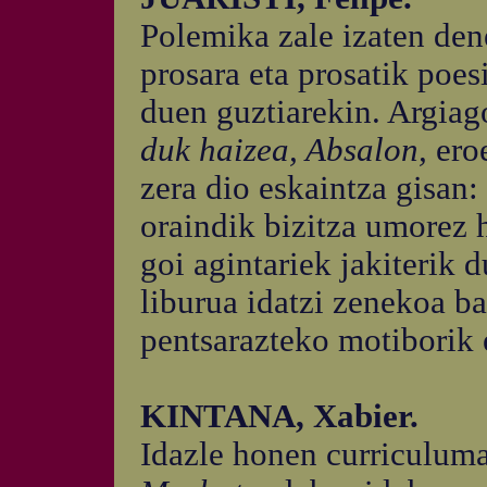
Polemika zale izaten den
prosara eta prosatik poes
duen guztiarekin. Argiag
duk haizea, Absalon,
ero
zera dio eskaintza gisan
oraindik bizitza umorez 
goi agintariek jakiterik 
liburua idatzi zenekoa ba
pentsarazteko motiborik 
KINTANA, Xabier.
Idazle honen curriculuma