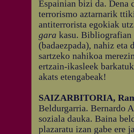
Espainian bizi da. Dena 
terrorismo aztarnarik tt
antiterrorista egokiak ut
gara
kasu. Bibliografian 
(badaezpada), nahiz eta d
sartzeko nahikoa merezim
ertzain-ikasleek barkatuk
akats etengabeak!
SAIZARBITORIA, Ram
Beldurgarria. Bernardo 
soziala dauka. Baina beld
plazaratu izan gabe ere j