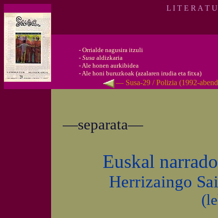
L I T E R A T 
-
Orrialde nagusira itzuli
-
Susa
aldizkaria
-
Ale honen aurkibidea
-
Ale honi buruzkoak (azalaren irudia eta fitxa)
— Susa-29 / Polizia (1992-aben
—separata—
Euskal narrado
Herrizaingo Sa
(l