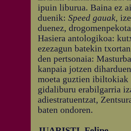
ipuin liburua. Baina ez a
duenik:
Speed gauak,
iz
duenez, drogomenpekotas
Hasiera antologikoa: kut
ezezagun batekin txortan
den pertsonaia: Masturba
kanpaia jotzen diharduen
moeta guztien ibiltokiak
gidaliburu erabilgarria i
adiestratuentzat, Zentsu
baten ondoren.
JUARISTI, Felipe.