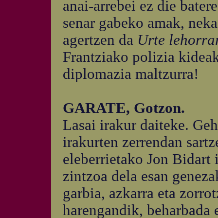
anai-arrebei ez die bater
senar gabeko amak, nekaz
agertzen da
Urte lehorra
Frantziako polizia kideak
diplomazia maltzurra!
GARATE, Gotzon.
Lasai irakur daiteke. Geh
irakurten zerrendan sart
eleberrietako Jon Bidart i
zintzoa dela esan geneza
garbia, azkarra eta zorro
harengandik, beharbada e