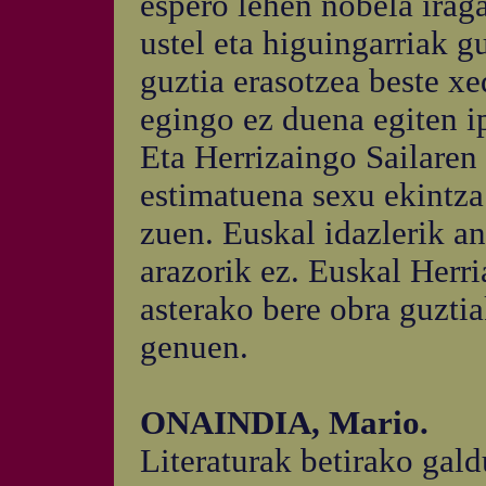
espero lehen nobela irag
ustel eta higuingarriak g
guztia erasotzea beste xe
egingo ez duena egiten ip
Eta Herrizaingo Sailaren
estimatuena sexu ekintz
zuen. Euskal idazlerik an
arazorik ez. Euskal Herr
asterako bere obra guzti
genuen.
ONAINDIA, Mario.
Literaturak betirako gal