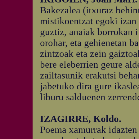
Bakezalea (itxuraz behint
mistikoentzat egoki izan
guztiz, anaiak borrokan i
orohar, eta gehienetan ba
zintzoak eta zein gaiztoa
bere eleberrien geure ald
zailtasunik erakutsi beha
jabetuko dira gure ikasl
liburu salduenen zerrend
IZAGIRRE, Koldo.
Poema xamurrak idazten 