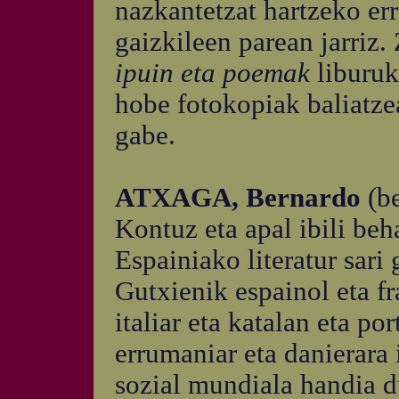
nazkantetzat hartzeko err
gaizkileen parean jarriz.
ipuin eta poemak
liburuk
hobe fotokopiak baliatzea
gabe.
ATXAGA, Bernardo
(b
Kontuz eta apal ibili beh
Espainiako literatur sari 
Gutxienik espainol eta fr
italiar eta katalan eta po
errumaniar eta danierara 
sozial mundiala handia d