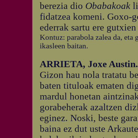
berezia dio
Obabakoak
l
fidatzea komeni. Goxo-go
ederrak sartu ere gutxien
Kontuz: parabola zalea da, eta 
ikasleen baitan.
ARRIETA, Joxe Austin.
Gizon hau nola tratatu b
baten tituloak ematen di
mardul honetan aintzinak
gorabeherak azaltzen dizk
eginez. Noski, beste gara
baina ez dut uste Arkaut