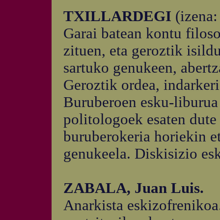
TXILLARDEGI
(izena
Garai batean kontu filoso
zituen, eta geroztik isild
sartuko genukeen, abertza
Geroztik ordea, indarker
Buruberoen esku-liburua
politologoek esaten dute 
buruberokeria horiekin et
genukeela. Diskisizio esk
ZABALA, Juan Luis.
Anarkista eskizofrenikoa