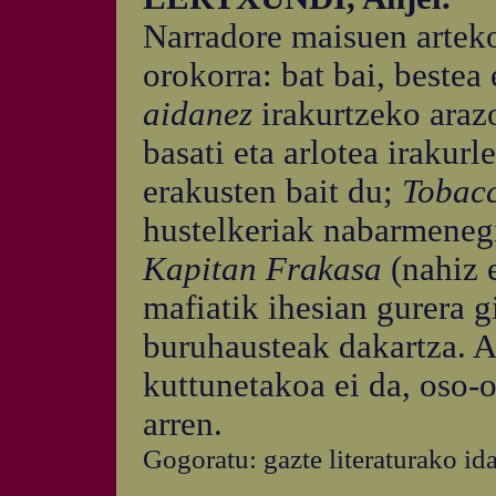
Narradore maisuen arteko
orokorra: bat bai, bestea
aidanez
irakurtzeko araz
basati eta arlotea irakur
erakusten bait du;
Tobac
hustelkeriak nabarmenegi 
Kapitan Frakasa
(nahiz 
mafiatik ihesian gurera g
buruhausteak dakartza. 
kuttunetakoa ei da, oso-o
arren.
Gogoratu: gazte literaturako id