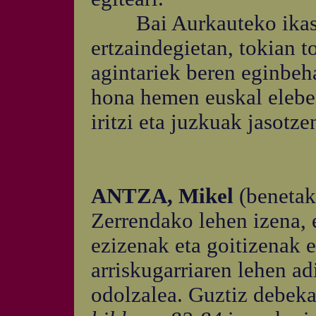
Bai Aurkauteko ikaste
ertzaindegietan, tokian t
agintariek beren eginbeh
hona hemen euskal eleber
iritzi eta juzkuak jasotz
ANTZA, Mikel
(benetak
Zerrendako lehen izena, e
ezizenak eta goitizenak e
arriskugarriaren lehen ad
odolzalea. Guztiz debeka