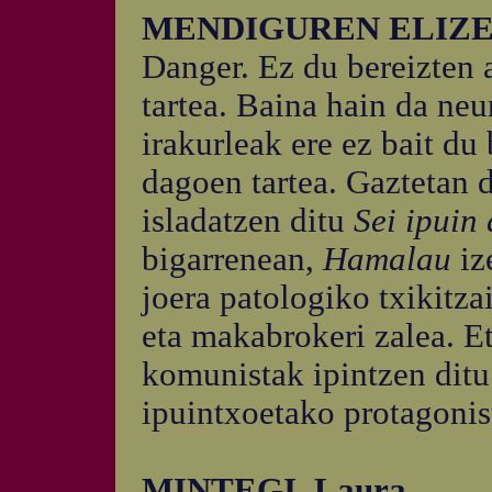
MENDIGUREN ELIZEGI
Danger. Ez du bereizten 
tartea. Baina hain da neu
irakurleak ere ez bait du
dagoen tartea. Gaztetan
isladatzen ditu
Sei ipuin
bigarrenean,
Hamalau
iz
joera patologiko txikitzai
eta makabrokeri zalea. Et
komunistak ipintzen ditu
ipuintxoetako protagonis
MINTEGI, Laura.