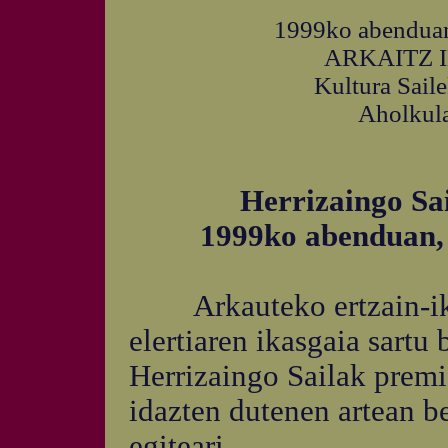
1999ko abenduan,
ARKAITZ 
Kultura Sail
Aholkula
Herrizaingo Sa
1999ko abenduan, 
Arkauteko ertzain-ikas
elertiaren ikasgaia sartu 
Herrizaingo Sailak premia
idazten dutenen artean be
egiteari.