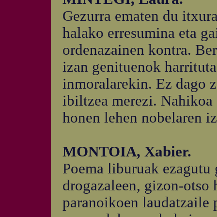
Gezurra ematen du itxura
halako erresumina eta ga
ordenazainen kontra. Ber
izan genituenok harritut
inmoralarekin. Ez dago 
ibiltzea merezi. Nahikoa
honen lehen nobelaren iz
MONTOIA, Xabier.
Poema liburuak ezagutu 
drogazaleen, gizon-otso 
paranoikoen laudatzaile 