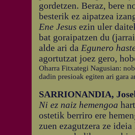
gordetzen. Beraz, bere n
besterik ez aipatzea iz
Ene Jesus
ezin uler dait
bat goraipatzen du (jarra
alde ari da
Egunero hast
agortutzat joez gero, hob
Oharra Fitxategi Nagusian: nobe
dadin presioak egiten ari gara ar
SARRIONANDIA, Jose
Ni ez naiz hemengoa
har
ostetik berriro ere heme
zuen ezagutzera ze ideia 