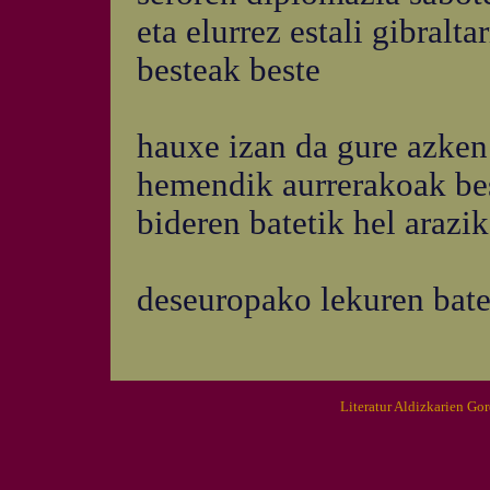
eta elurrez estali gibralta
besteak beste
hauxe izan da gure azken
hemendik aurrerakoak be
bideren batetik hel arazi
deseuropako lekuren bate
Literatur Aldizkarien Go