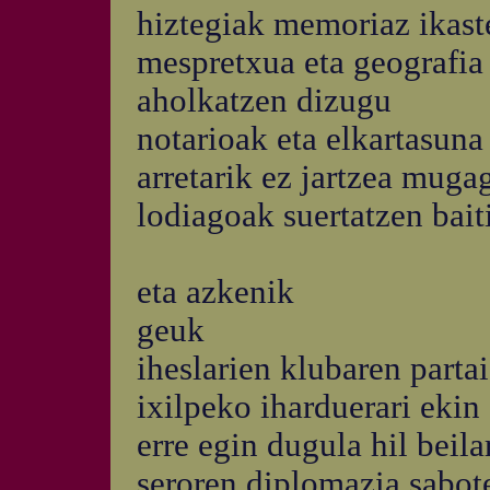
hiztegiak memoriaz ikas
mespretxua eta geografia
aholkatzen dizugu
notarioak eta elkartasuna
arretarik ez jartzea mug
lodiagoak suertatzen bait
eta azkenik
geuk
iheslarien klubaren parta
ixilpeko iharduerari ekin
erre egin dugula hil beil
seroren diplomazia sabot