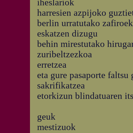
iheslariok
harresien azpijoko guzti
berlin urratutako zafiroe
eskatzen dizugu
behin mirestutako hiruga
zuribeltzezkoa
erretzea
eta gure pasaporte faltsu
sakrifikatzea
etorkizun blindatuaren it
geuk
mestizuok