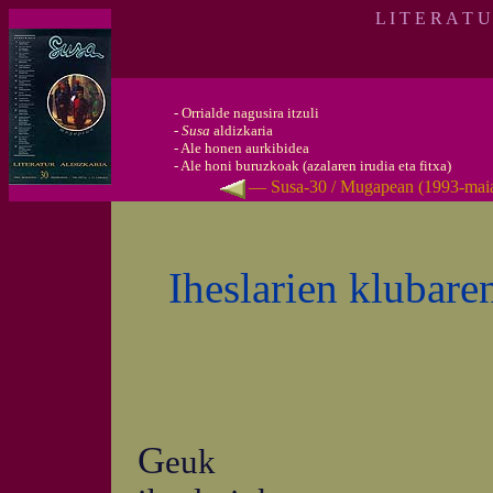
L I T E R A T 
-
Orrialde nagusira itzuli
-
Susa
aldizkaria
-
Ale honen aurkibidea
-
Ale honi buruzkoak (azalaren irudia eta fitxa)
— Susa-30 / Mugapean (1993-mai
Iheslarien klubare
G
euk