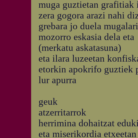
muga guztietan grafitiak 
zera gogora arazi nahi d
grebara jo duela mugalar
mozorro eskasia dela eta
(merkatu askatasuna)
eta ilara luzeetan konfisk
etorkin apokrifo guztiek 
lur apurra
geuk
atzerritarrok
herrimina dohaitzat eduk
eta miserikordia etxeetan