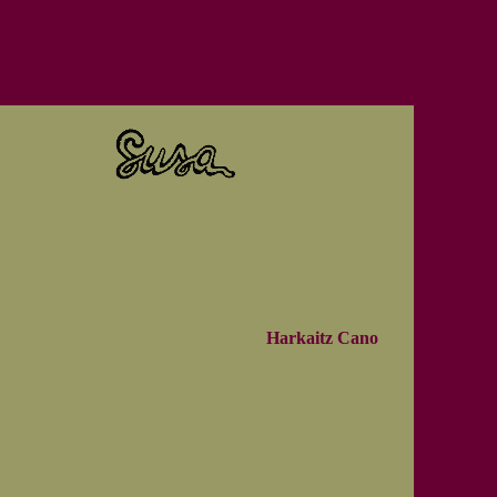
Harkaitz Cano