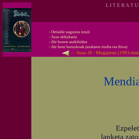
L I T E R A T 
-
Orrialde nagusira itzuli
-
Susa
aldizkaria
-
Ale honen aurkibidea
-
Ale honi buruzkoak (azalaren irudia eta fitxa)
— Susa-30 / Mugapean (1993-mai
Mendia
Ezpeletako
lanketa zato