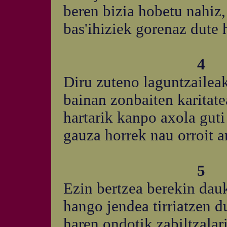
beren bizia hobetu nahiz,
bas'ihiziek gorenaz dute 
4
Diru zuteno laguntzaileak
bainan zonbaiten karitate
hartarik kanpo axola guti
gauza horrek nau orroit a
5
Ezin bertzea berekin dauk
hango jendea tirriatzen 
haren ondotik zabiltzalari