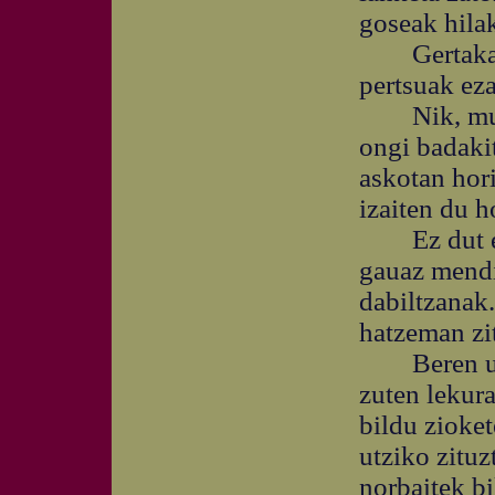
goseak hilak
Gertakari h
pertsuak eza
Nik, muga 
ongi badaki
askotan hor
izaiten du h
Ez dut egu
gauaz mendia
dabiltzanak
hatzeman zi
Beren ustez
zuten lekura
bildu zioket
utziko zituz
norbaitek b