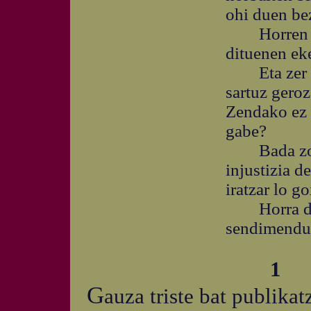
ohi duen be
Horren egit
dituenen eke
Eta zer err
sartuz geroz
Zendako ez 
gabe?
Bada zonba
injustizia d
iratzar lo 
Horra direl
sendimendu
1
G
auza triste bat publikat