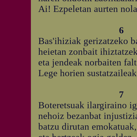
Ai! Ezpeletan aurten nol
6
Bas'ihiziak gerizatzeko b
heietan zonbait ihiztatze
eta jendeak norbaiten fal
Lege horien sustatzaileak 
7
Boteretsuak ilargiraino 
nehoiz bezanbat injustiz
batzu dirutan emokatuak,