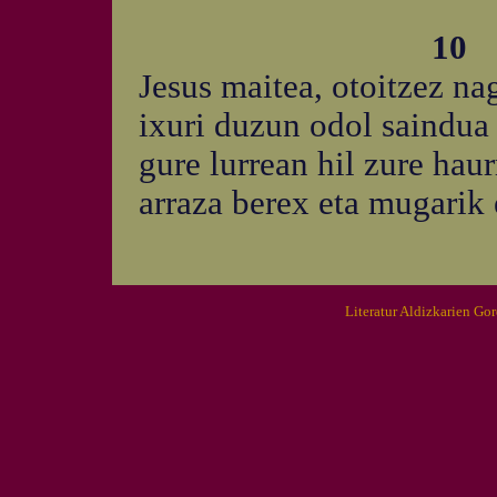
10
Jesus maitea, otoitzez na
ixuri duzun odol saindua 
gure lurrean hil zure haur
arraza berex eta mugarik
Literatur Aldizkarien Go