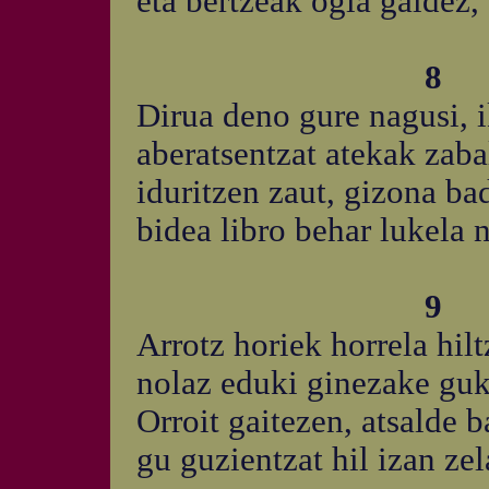
eta bertzeak ogia galdez, 
8
Dirua deno gure nagusi, 
aberatsentzat atekak zaba
iduritzen zaut, gizona ba
bidea libro behar lukela n
9
Arrotz horiek horrela hilt
nolaz eduki ginezake guk
Orroit gaitezen, atsalde 
gu guzientzat hil izan ze