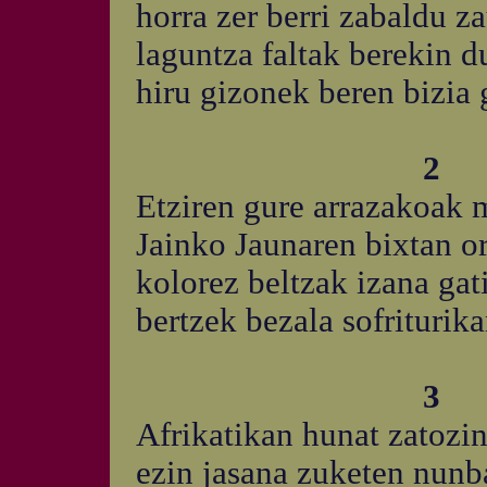
horra zer berri zabaldu z
laguntza faltak berekin 
hiru gizonek beren bizia
2
Etziren gure arrazakoak 
Jainko Jaunaren bixtan o
kolorez beltzak izana gat
bertzek bezala sofrituri
3
Afrikatikan hunat zatozin
ezin jasana zuketen nunba