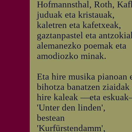
Hofmannsthal, Roth, Kafk
juduak eta kristauak,
kaletren eta kafetxeak,
gaztanpastel eta antzokia
alemanezko poemak eta
amodiozko minak.
Eta hire musika pianoan 
bihotza banatzen ziaidak
hire kaleak —eta eskuak
'Unter den linden',
bestean
'Kurfürstendamm',