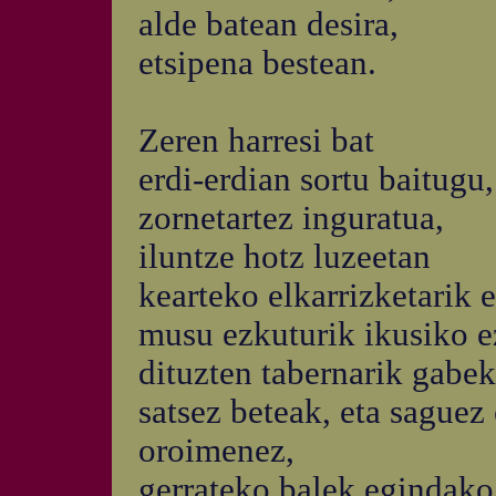
alde batean desira,
etsipena bestean.
Zeren harresi bat
erdi-erdian sortu baitugu,
zornetartez inguratua,
iluntze hotz luzeetan
kearteko elkarrizketarik e
musu ezkuturik ikusiko e
dituzten tabernarik gabe
satsez beteak, eta saguez 
oroimenez,
gerrateko balek egindako