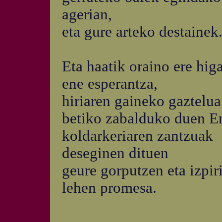
agerian,
eta gure arteko destainek
Eta haatik oraino ere hig
ene esperantza,
hiriaren gaineko gaztelua
betiko zabalduko duen Er
koldarkeriaren zantzuak
deseginen dituen
geure gorputzen eta izpir
lehen promesa.