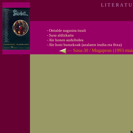
L I T E R A T U
-
Orrialde nagusira itzuli
-
Susa
aldizkaria
-
Ale honen aurkibidea
-
Ale honi buruzkoak (azalaren irudia eta fitxa)
— Susa-30 / Mugapean (1993-mai