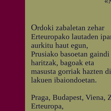
«M
O
rdoki zabaletan zehar
Erteuropako lautaden ipa
aurkitu haut egun,
Prusiako basoetan gaindi
haritzak, bagoak eta
masusta gorriak hazten d
lakuen ibaiondoetan.
Praga, Budapest, Viena, 
Erteuropa,