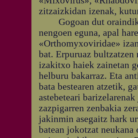
«Mixovirus», «Rhabdoviru
zitzaizkidan izenak, kut
Gogoan dut oraindik le
nengoen eguna, apal haren
«Orthomyxoviridae» izan 
bat. Erpuruaz bultzatzen 
izakitxo haiek zainetan g
helburu bakarraz. Eta an
bata bestearen atzetik, g
astebeteari barizelarenak 
zazpigarren zenbakia zer
jakinmin asegaitz hark u
batean jokotzat neukana o