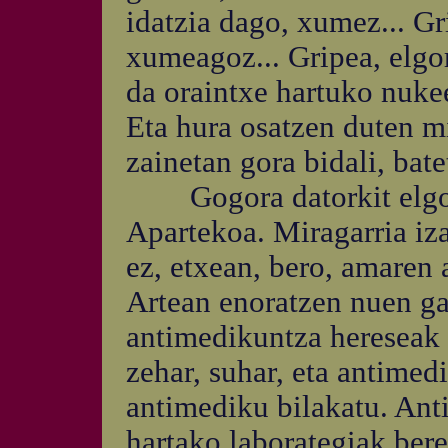
idatzia dago, xumez... G
xumeagoz... Gripea, elgorr
da oraintxe hartuko nukee
Eta hura osatzen duten m
zainetan gora bidali, bate
Gogora datorkit elgorr
Apartekoa. Miragarria iza
ez, etxean, bero, amaren 
Artean enoratzen nuen ga
antimedikuntza hereseak a
zehar, suhar, eta antimed
antimediku bilakatu. Ant
hartako laborategiak ber