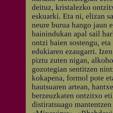
deituz, kristalezko ontzi
eskuarki. Eta ni, elizan s
neure burua hango jaun et
bainindukan apal sail har
ontzi haien sostengu, eta 
edukiaren ezaugarri. Izen
piztu zuten nigan, alkoho
gozotegian sentitzen nint
kokapena, formol pote et
hautsuaren artean, hantx
berzeuzkaten ontzitxo eti
distiratsuago mantentzen