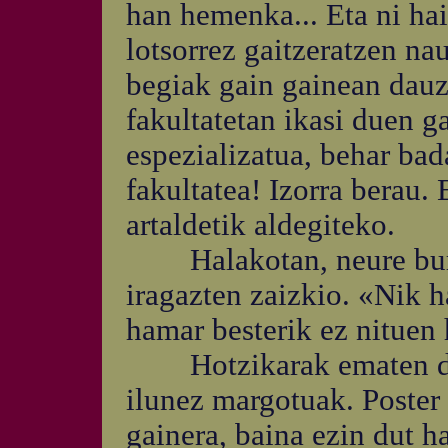
han hemenka... Eta ni ha
lotsorrez gaitzeratzen na
begiak gain gainean dauz
fakultatetan ikasi duen g
espezializatua, behar bad
fakultatea! Izorra berau.
artaldetik aldegiteko.
Halakotan, neure buruk
iragazten zaizkio. «Nik h
hamar besterik ez nituen 
Hotzikarak ematen dizki
ilunez margotuak. Poster
gainera, baina ezin dut ha