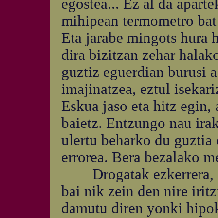
egostea... Ez al da apar
mihipean termometro bat 
Eta jarabe mingots hura h
dira bizitzan zehar hala
guztiz eguerdian burusi a
imajinatzea, eztul isekar
Eskua jaso eta hitz egin,
baietz. Entzungo nau ira
ulertu beharko du guztia 
errorea. Bera bezalako me
Drogatak ezkerrera, dro
bai nik zein den nire irit
damutu diren yonki hipok