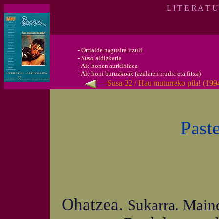
L I T E R A T 
-
Orrialde nagusira itzuli
-
Susa
aldizkaria
-
Ale honen aurkibidea
-
Ale honi buruzkoak (azalaren irudia eta fitxa)
— Susa-32 / Hau muturreko pila! (199
Past
Ohatzea.
Sukarra. Maind