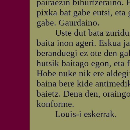
pairaezin bihurtzeraino. 
pixka bat gabe eutsi, eta 
gabe. Gaurdaino.
Uste dut bata zuriduna 
baita inon ageri. Eskua j
beranduegi ez ote den gal
hutsik baitago egon, eta f
Hobe nuke nik ere aldegi
baina bere kide antimedi
baietz. Dena den, oraing
konforme.
Louis-i eskerrak.