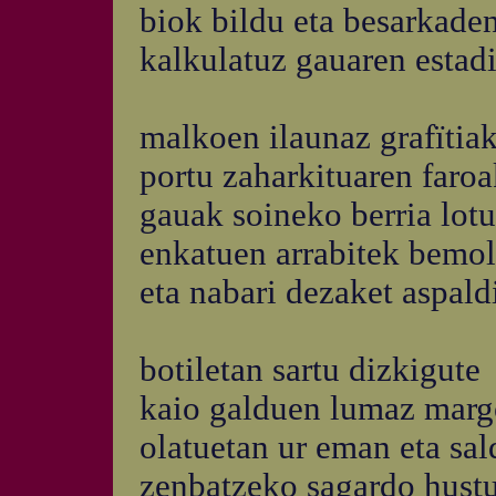
biok bildu eta besarkade
kalkulatuz gauaren estadi
malkoen ilaunaz grafïtia
portu zaharkituaren faro
gauak soineko berria lotu,
enkatuen arrabitek bemol
eta nabari dezaket aspald
botiletan sartu dizkigute
kaio galduen lumaz marg
olatuetan ur eman eta sal
zenbatzeko sagardo hustu