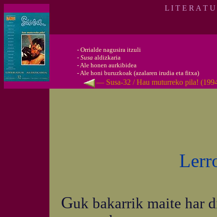
L I T E R A T U
-
Orrialde nagusira itzuli
-
Susa
aldizkaria
-
Ale honen aurkibidea
-
Ale honi buruzkoak (azalaren irudia eta fitxa)
— Susa-32 / Hau muturreko pila! (1994
Lerr
G
uk bakarrik maite har 