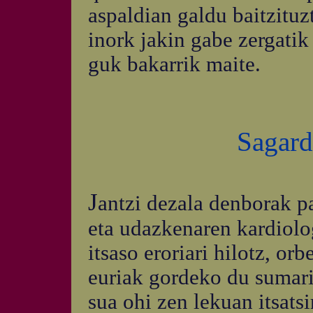
aspaldian galdu baitzitu
inork jakin gabe zergatik
guk bakarrik maite.
Sagard
J
antzi dezala denborak p
eta udazkenaren kardiol
itsaso eroriari hilotz, orb
euriak gordeko du sumar
sua ohi zen lekuan itsatsi