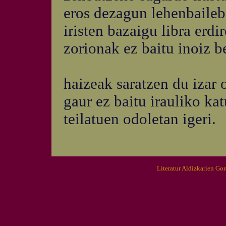
eros dezagun lehenbaileb
iristen bazaigu libra erd
zorionak ez baitu inoiz b
haizeak saratzen du izar 
gaur ez baitu irauliko k
teilatuen odoletan igeri.
Literatur Aldizkarien Go