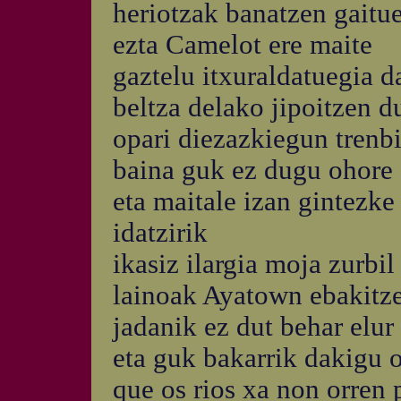
heriotzak banatzen gaitu
ezta Camelot ere maite
gaztelu itxuraldatuegia 
beltza delako jipoitzen 
opari diezazkiegun trenb
baina guk ez dugu ohore 
eta maitale izan gintezke
idatzirik
ikasiz ilargia moja zurbil
lainoak Ayatown ebakitz
jadanik ez dut behar elur
eta guk bakarrik dakigu 
que os rios xa non orren 