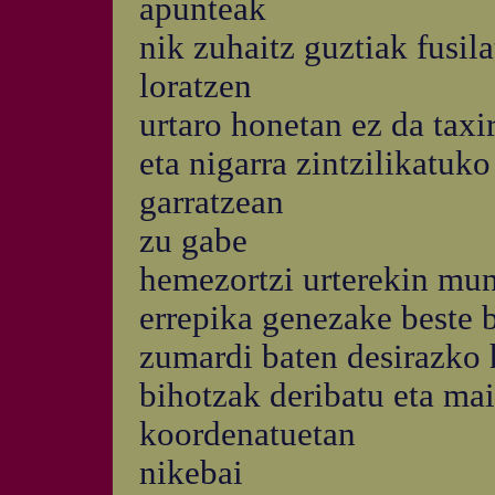
apunteak
nik zuhaitz guztiak fusil
loratzen
urtaro honetan ez da tax
eta nigarra zintzilikatu
garratzean
zu gabe
hemezortzi urterekin mun
errepika genezake beste 
zumardi baten desirazko 
bihotzak deribatu eta mai
koordenatuetan
nikebai