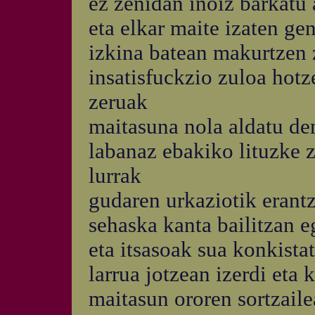
ez zenidan inoiz barkatu 
eta elkar maite izaten g
izkina batean makurtzen
insatisfuckzio zuloa hotz
zeruak
maitasuna nola aldatu de
labanaz ebakiko lituzke 
lurrak
gudaren urkaziotik erant
sehaska kanta bailitzan e
eta itsasoak sua konkista
larrua jotzean izerdi eta 
maitasun ororen sortzaile