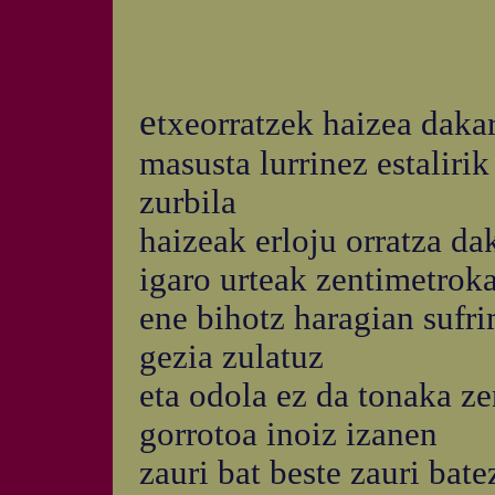
e
txeorratzek haizea daka
masusta lurrinez estaliri
zurbila
haizeak erloju orratza da
igaro urteak zentimetrok
ene bihotz haragian sufr
gezia zulatuz
eta odola ez da tonaka z
gorrotoa inoiz izanen
zauri bat beste zauri bate