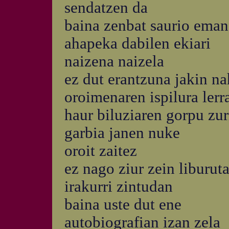
sendatzen da
baina zenbat saurio eman
ahapeka dabilen ekiari
naizena naizela
ez dut erantzuna jakin na
oroimenaren ispilura ler
haur biluziaren gorpu zur
garbia janen nuke
oroit zaitez
ez nago ziur zein liburut
irakurri zintudan
baina uste dut ene
autobiografian izan zela