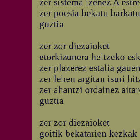
zer sistema izenez A est
zer poesia bekatu barkatu
guztia
zer zor diezaioket
etorkizunera heltzeko e
zer plazerez estalia gauen
zer lehen argitan isuri hi
zer ahantzi ordainez ait
guztia
zer zor diezaioket
goitik bekatarien kezkak 