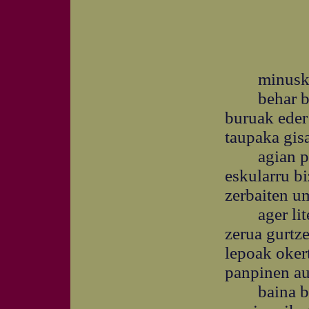
minuskulaz
behar bain
buruak eder
taupaka gisa
agian poet
eskularru bi
zerbaiten u
ager liteke
zerua gurtz
lepoak oker
panpinen au
baina beti 