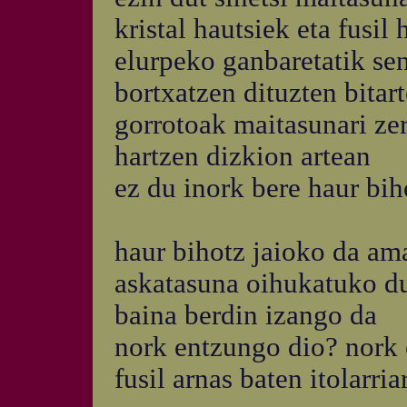
kristal hautsiek eta fusil
elurpeko ganbaretatik se
bortxatzen dituzten bitar
gorrotoak maitasunari ze
hartzen dizkion artean
ez du inork bere haur bih
haur bihotz jaioko da am
askatasuna oihukatuko du
baina berdin izango da
nork entzungo dio? nork
fusil arnas baten itolarria