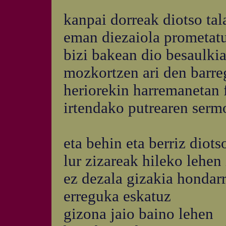
kanpai dorreak diotso tala
eman diezaiola prometatu
bizi bakean dio besaulki
mozkortzen ari den barre
heriorekin harremanetan f
irtendako putrearen serm
eta behin eta berriz diots
lur zizareak hileko lehen
ez dezala gizakia hondarr
erreguka eskatuz
gizona jaio baino lehen