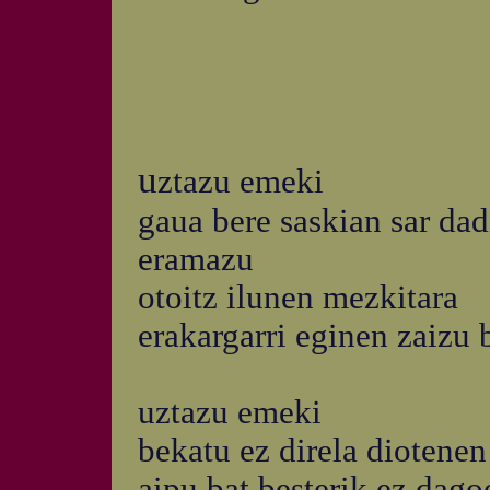
u
ztazu emeki
gaua bere saskian sar dad
eramazu
otoitz ilunen mezkitara
erakargarri eginen zaizu 
uztazu emeki
bekatu ez direla diotenen
aipu bat besterik ez dago