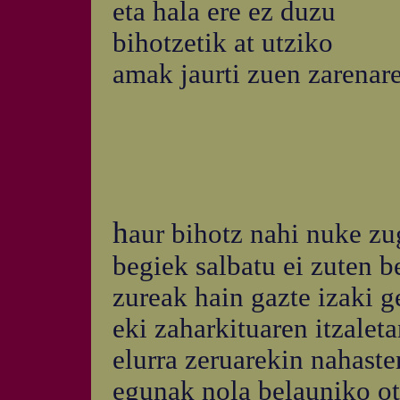
eta hala ere ez duzu
bihotzetik at utziko
amak jaurti zuen zarenar
h
aur bihotz nahi nuke zu
begiek salbatu ei zuten b
zureak hain gazte izaki g
eki zaharkituaren itzalet
elurra zeruarekin nahaste
egunak nola belauniko ot