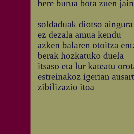
bere burua bota zuen jai
soldaduak diotso aingura
ez dezala amua kendu
azken balaren otoitza en
berak hozkatuko duela
itsaso eta lur kateatu oro
estreinakoz igerian ausar
zibilizazio itoa