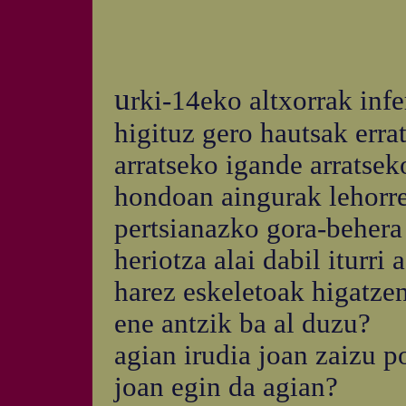
u
rki-14eko altxorrak inf
higituz gero hautsak erra
arratseko igande arratse
hondoan aingurak lehorr
pertsianazko gora-beher
heriotza alai dabil iturri
harez eskeletoak higatze
ene antzik ba al duzu?
agian irudia joan zaizu 
joan egin da agian?