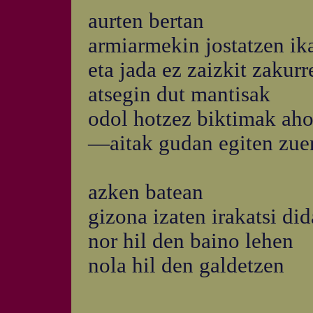
aurten bertan
armiarmekin jostatzen ika
eta jada ez zaizkit zakurr
atsegin dut mantisak
odol hotzez biktimak aho
—aitak gudan egiten zu
azken batean
gizona izaten irakatsi did
nor hil den baino lehen
nola hil den galdetzen