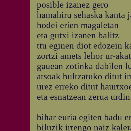
posible izanez gero
hamahiru sehaska kanta ja
hodei erien magaletan
eta gutxi izanen balitz
ttu eginen diot edozein ka
zortzi amets lehor ur-aka
gauean zotinka dabilen l
atsoak bultzatuko ditut ir
urez erreko ditut haurtxo
eta esnatzean zerua urdin
bihar euria egiten badu e
biluzik irtengo naiz kaler