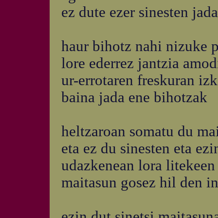
ez dute ezer sinesten jada
haur bihotz nahi nizuke 
lore ederrez jantzia amo
ur-errotaren freskuran izk
baina jada ene bihotzak
heltzaroan somatu du mai
eta ez du sinesten eta ezi
udazkenean lora litekeen 
maitasun gosez hil den in
ezin dut sinetsi maitasun