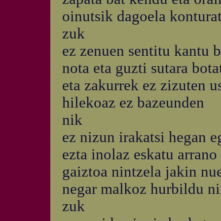
oinutsik dagoela kontura
zuk
ez zenuen sentitu kantu b
nota eta guzti sutara bot
eta zakurrek ez zizuten u
hilekoaz ez bazeunden
nik
ez nizun irakatsi hegan e
ezta inolaz eskatu arrano
gaiztoa nintzela jakin n
negar malkoz hurbildu ni
zuk