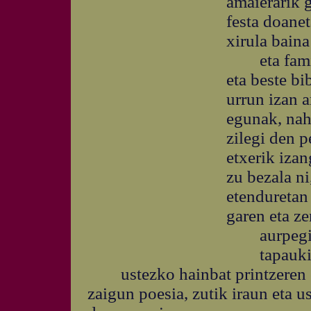
amaierarik 
festa doane
xirula baina
eta famili
eta beste bi
urrun izan 
egunak, nahi
zilegi den 
etxerik izan
zu bezala ni
etenduretan
garen eta ze
aurpegira
tapaukiak 
ustezko hainbat printzeren odo
zaigun poesia, zutik iraun eta u