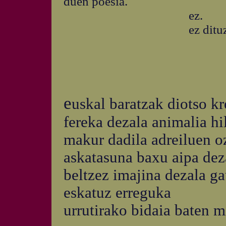
duen poesia.
ez.
ez dituzte
e
uskal baratzak diotso kr
fereka dezala animalia hi
makur dadila adreiluen o
askatasuna baxu aipa dez
beltzez imajina dezala ga
eskatuz erreguka
urrutirako bidaia baten m