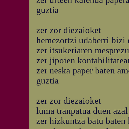
zer urteen kalenda paper
guztia
zer zor diezaioket
hemezortzi udaberri bizi
zer itsukeriaren mesprezu
zer jipoien kontabilitate
zer neska paper baten am
guztia
zer zor diezaioket
luma tranpatua duen azal 
zer hizkuntza batu baten 