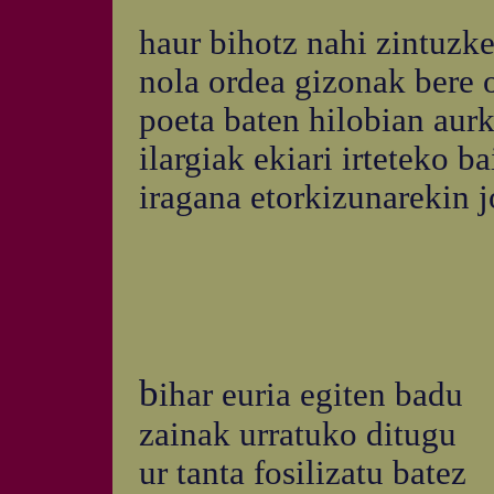
haur bihotz nahi zintuzke
nola ordea gizonak bere 
poeta baten hilobian aurk
ilargiak ekiari irteteko 
iragana etorkizunarekin 
b
ihar euria egiten badu
zainak urratuko ditugu
ur tanta fosilizatu batez