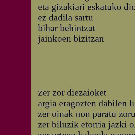
eta gizakiari eskatuko di
ez dadila sartu
bihar behintzat
jainkoen bizitzan
z
er zor diezaioket
argia eragozten dabilen l
zer oinak non paratu zoru
zer biluzik etorria jazki 