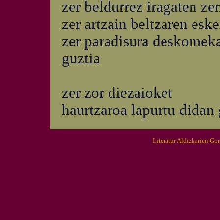
zer beldurrez iragaten z
zer artzain beltzaren eske
zer paradisura deskomek
guztia
zer zor diezaioket
haurtzaroa lapurtu didan 
Literatur Aldizkarien Go