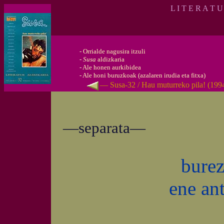
L I T E R A T 
-
Orrialde nagusira itzuli
-
Susa
aldizkaria
-
Ale honen aurkibidea
-
Ale honi buruzkoak (azalaren irudia eta fitxa)
— Susa-32 / Hau muturreko pila! (199
—separata—
burez
ene an