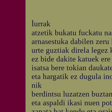
l
urrak
atzetik bukatu fuckatu na
arnasestuka dabilen zeru
urte guztiak direla lege
ez bide dakite katuek ere
isatsa bere tokian daukat
eta hargatik ez dugula in
nik
berdintsu luzatzen buzta
eta aspaldi ikasi nuen po
zapata bat kendu eta orai