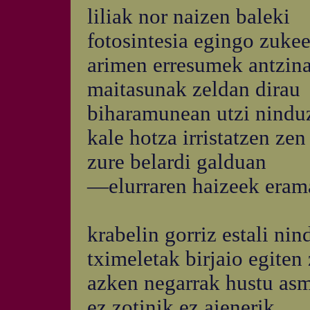
liliak nor naizen baleki
fotosintesia egingo zukee
arimen erresumek antzina
maitasunak zeldan dirau
biharamunean utzi nindu
kale hotza irristatzen zen
zure belardi galduan
—elurraren haizeek era
krabelin gorriz estali ni
tximeletak birjaio egiten 
azken negarrak hustu as
ez zotinik ez aienerik