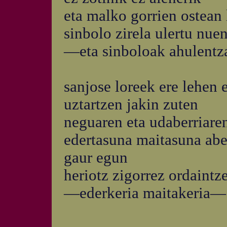
eta malko gorrien ostean 
sinbolo zirela ulertu nue
—eta sinboloak ahulentz
sanjose loreek ere lehen 
uztartzen jakin zuten
neguaren eta udaberriare
edertasuna maitasuna abe
gaur egun
heriotz zigorrez ordaintz
—ederkeria maitakeria—