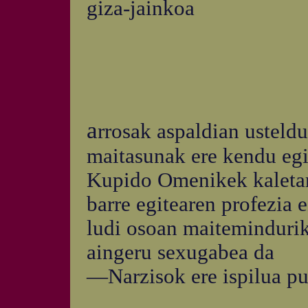
giza-jainkoa
a
rrosak aspaldian usteldu
maitasunak ere kendu eg
Kupido Omenikek kaleta
barre egitearen profezia 
ludi osoan maiteminduri
aingeru sexugabea da
—Narzisok ere ispilua p