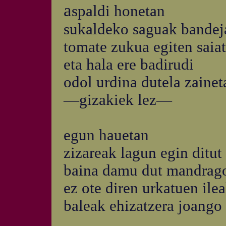
a
spaldi honetan
sukaldeko saguak bandej
tomate zukua egiten saiat
eta hala ere badirudi
odol urdina dutela zainet
—gizakiek lez—
egun hauetan
zizareak lagun egin ditut
baina damu dut mandrago
ez ote diren urkatuen ilea
baleak ehizatzera joango