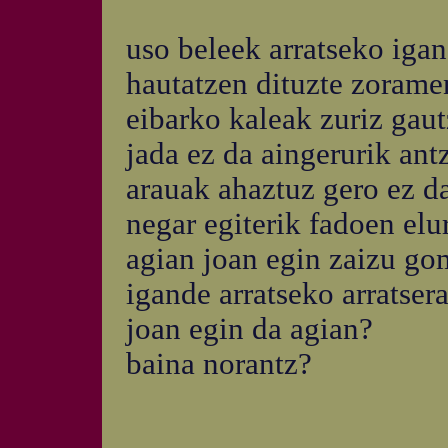
uso beleek arratseko igan
hautatzen dituzte zorame
eibarko kaleak zuriz gau
jada ez da aingerurik an
arauak ahaztuz gero ez d
negar egiterik fadoen elu
agian joan egin zaizu go
igande arratseko arratser
joan egin da agian?
baina norantz?