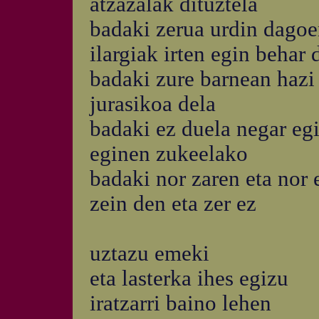
atzazalak dituztela
badaki zerua urdin dagoe
ilargiak irten egin behar 
badaki zure barnean hazi
jurasikoa dela
badaki ez duela negar eg
eginen zukeelako
badaki nor zaren eta nor 
zein den eta zer ez
uztazu emeki
eta lasterka ihes egizu
iratzarri baino lehen