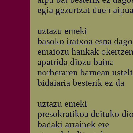
egia gezurtzat duen aipu
uztazu emeki
basoko iratxoa esna dago
emaiozu hankak okertzen
apatrida diozu baina
norberaren barnean ustelt
bidaiaria besterik ez da
uztazu emeki
presokratikoa deituko di
badaki arrainek ere