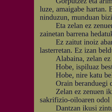
Gorputzez eta arimaz 
luze, amaigabe hartan. B
ninduzun, munduan bizi 
Eta zelan ez zenuen ja
zainetan barrena hedatu
Ez zaitut inoiz aband
lasterretan. Ez izan beld
Alabaina, zelan ez ze
Hobe, ispiluaz bestal
Hobe, nire katu beltz
Orain beranduegi da,
Zelan ez zenuen ikusi 
sakrifizio-oiloaren odol
Dantzan ikusi zintuda