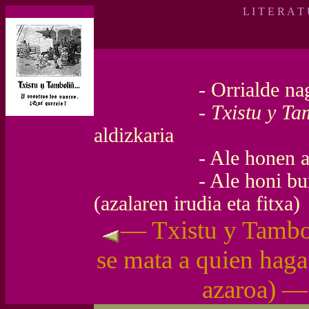
L I T E R A T
-
Orrialde nag
-
Txistu y Ta
aldizkaria
-
Ale honen a
-
Ale honi b
(azalaren irudia eta fitxa)
— Txistu y Tambol
se mata a quien haga
azaroa) —