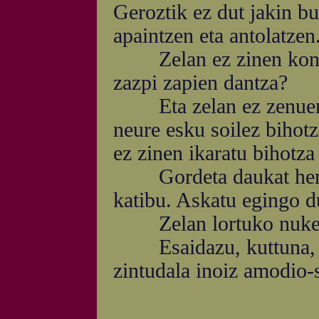
Geroztik ez dut jakin b
apaintzen eta antolatzen
Zelan ez zinen kontur
zazpi zapien dantza?
Eta zelan ez zenuen g
neure esku soilez bihot
ez zinen ikaratu bihotza
Gordeta daukat hemen 
katibu. Askatu egingo d
Zelan lortuko nuke b
Esaidazu, kuttuna, z
zintudala inoiz amodio-