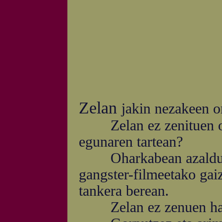
Zelan
jakin nezakeen o
Zelan ez zenituen oih
egunaren tartean?
Oharkabean azaldu zire
gangster-filmeetako gai
tankera berean.
Zelan ez zenuen hart