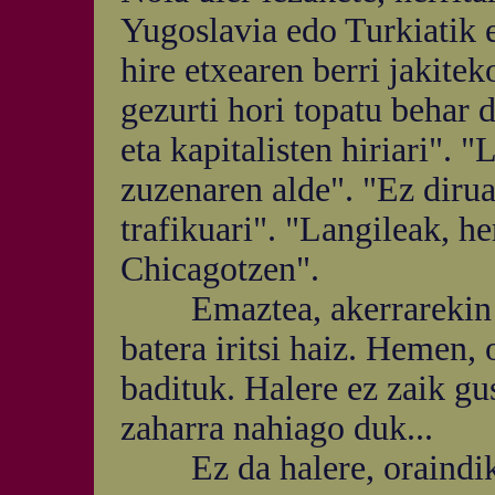
Yugoslavia edo Turkiatik e
hire etxearen berri jakite
gezurti hori topatu behar 
eta kapitalisten hiriari". 
zuzenaren alde". "Ez dirua
trafikuari". "Langileak, he
Chicagotzen".
Emaztea, akerrarekin to
batera iritsi haiz. Hemen, 
badituk. Halere ez zaik g
zaharra nahiago duk...
Ez da halere, oraindik or