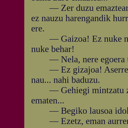
— Zer duzu emaztearen k
ez nauzu harengandik hurr
ere.
— Gaizoa! Ez nuke nahi.
nuke behar!
— Nela, nere egoera txa
— Ez gizajoa! Aserreak 
nau... nahi baduzu.
— Gehiegi mintzatu zara
ematen...
— Begiko lausoa idokitz
— Ezetz, eman aurrer