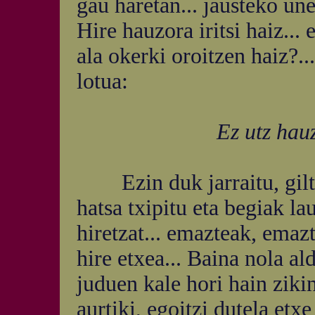
gau haretan... jausteko une
Hire hauzora iritsi haiz...
ala okerki oroitzen haiz?..
lotua:
Ez utz hau
Ezin duk jarraitu, gilt
hatsa txipitu eta begiak la
hiretzat... emazteak, emaz
hire etxea... Baina nola al
juduen kale hori hain zikin
aurtiki, egoitzi dutela etxe