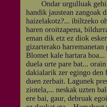
Ondar urgulluak gehiago 
handik jaustean zangoak da
haizelakotz?... ibiltzeko o
haren oroitzapena, bildurra?
eman dik etz ez diok eskerr
gizarterako harremanetan g
Blomet kale hartara hoa..
duela urte pare bat... orain
dakialarik zer egingo den 
duen zerbait. Lagunek pre
ziotela,... neskak uzten bal
ere bai, gaur, debruak egoi
ez daukat eta... Hamabost 