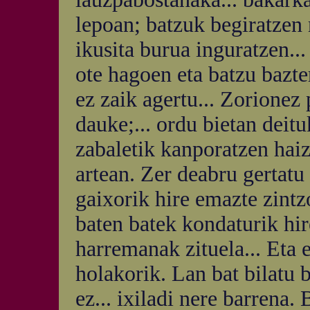
lepoan; batzuk begiratzen 
ikusita burua inguratzen..
ote hagoen eta batzu bazte
ez zaik agertu... Zorionez
dauke;... ordu bietan deit
zabaletik kanporatzen haiz
artean. Zer deabru gertatu 
gaixorik hire emazte zintz
baten batek kondaturik hir
harremanak zituela... Eta e
holakorik. Lan bat bilatu 
ez... ixiladi nere barrena.