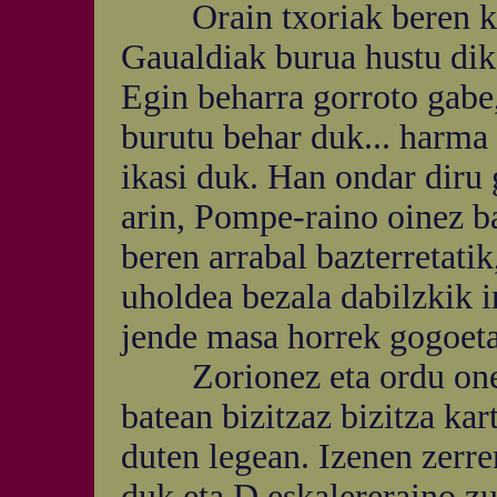
Orain txoriak beren kab
Gaualdiak burua hustu dik.
Egin beharra gorroto gabe,
burutu behar duk... harma 
ikasi duk. Han ondar diru 
arin, Pompe-raino oinez b
beren arrabal bazterretati
uholdea bezala dabilzkik i
jende masa horrek gogoetat
Zorionez eta ordu onez e
batean bizitzaz bizitza ka
duten legean. Izenen zerr
duk eta D eskalereraino z