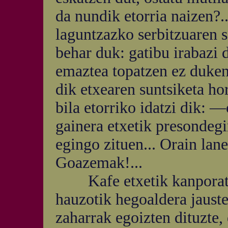
da nundik etorria naizen?..
laguntzazko serbitzuaren s
behar duk: gatibu irabazi 
emaztea topatzen ez duken
dik etxearen suntsiketa hor
bila etorriko idatzi dik:
gainera etxetik presondeg
egingo zituen... Orain lane
Goazemak!...
Kafe etxetik kanporatzen
hauzotik hegoaldera jauste
zaharrak egoizten dituzte,