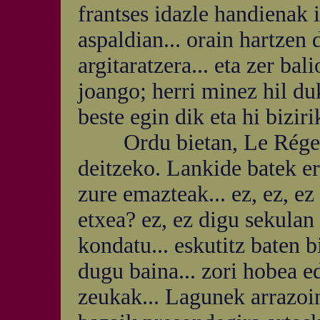
frantses idazle handienak i
aspaldian... orain hartzen
argitaratzera... eta zer bal
joango; herri minez hil du
beste egin dik eta hi biziri
Ordu bietan, Le Régent 
deitzeko. Lankide batek er
zure emazteak... ez, ez, e
etxea? ez, ez digu sekulan 
kondatu... eskutitz baten b
dugu baina... zori hobea e
zeukak... Lagunek arrazoin