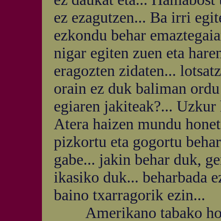
ez ezagutzen... Ba irri eg
ezkondu behar emaztegaiar
nigar egiten zuen eta hare
eragozten zidaten... lotsatz
orain ez duk baliman ordu 
egiaren jakiteak?... Uzkur h
Atera haizen mundu honeta
pizkortu eta gogortu behar 
gabe... jakin behar duk, g
ikasiko duk... beharbada ez
baino txarragorik ezin...
Amerikano tabako horia