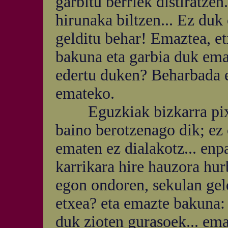
garbitu berriek distiratzen
hirunaka biltzen... Ez duk
gelditu behar! Emaztea, et
bakuna eta garbia duk ema
edertu duken? Beharbada e
emateko.
Eguzkiak bizkarra pixka
baino berotzenago dik; ez 
ematen ez dialakotz... enpa
karrikara hire hauzora hur
egon ondoren, sekulan geld
etxea? eta emazte bakuna:
duk zioten gurasoek... ema