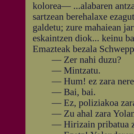
kolorea— ...alabaren antza
sartzean berehalaxe ezagut
galdetu; zure mahaiean jarr
eskaintzen diok... keinu ba
Emazteak bezala Schweppes
— Zer nahi duzu?
— Mintzatu.
— Hum! ez zara neregat
— Bai, bai.
— Ez, poliziakoa zara
— Zu ahal zara Yoland
— Hirizain pribatua z