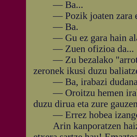
— Ba...
— Pozik joaten zara e
— Ba.
— Gu ez gara hain alai
— Zuen ofizioa da...
— Zu bezalako "arrotz" 
zeronek ikusi duzu baliatze
— Ba, irabazi dudanaga
— Oroitzu hemen irabaz
duzu dirua eta zure gauzen
— Errez hobea izango du
Arin kanporatzen haiz. 
etxera sartze hau! Emaztea