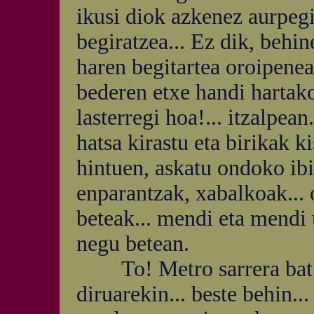
ikusi diok azkenez aurpegi
begiratzea... Ez dik, behine
haren begitartea oroipenea
bederen etxe handi hartako
lasterregi hoa!... itzalpean.
hatsa kirastu eta birikak k
hintuen, askatu ondoko ibi
enparantzak, xabalkoak... 
beteak... mendi eta mendi
negu betean.
To! Metro sarrera bat...
diruarekin... beste behin..