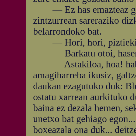
— Ez has emazteaz gait
zintzurrean sareraziko dizk
belarrondoko bat.
— Hori, hori, piztiekin
— Barkatu otoi, haserre
— Astakiloa, hoa! habil 
amagiharreba ikusiz, galtz
daukan ezagutuko duk: Bl
ostatu xarrean aurkituko d
baina ez dezala hemen, seku
unetxo bat gehiago egon...
boxeazala ona duk... deitz