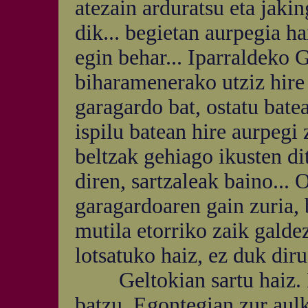
atezain arduratsu eta jaki
dik... begietan aurpegia h
egin behar... Iparraldeko 
biharamenerako utziz hire 
garagardo bat, ostatu batea
ispilu batean hire aurpegi 
beltzak gehiago ikusten di
diren, sartzaleak baino... 
garagardoaren gain zuria, 
mutila etorriko zaik galde
lotsatuko haiz, ez duk diru
Geltokian sartu haiz. H
batzu, Egontegian zur aulk