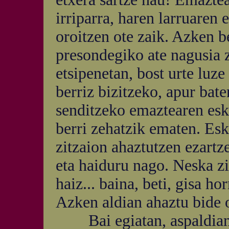
irriparra, haren larruaren e
oroitzen ote zaik. Azken be
presondegiko ate nagusia z
etsipenetan, bost urte luze
berriz bizitzeko, apur bat
senditzeko emaztearen esku
berri zehatzik ematen. Esk
zitzaion ahaztutzen ezartz
eta haiduru nago. Neska z
haiz... baina, beti, gisa ho
Azken aldian ahaztu bide o
Bai egiatan, aspaldian 