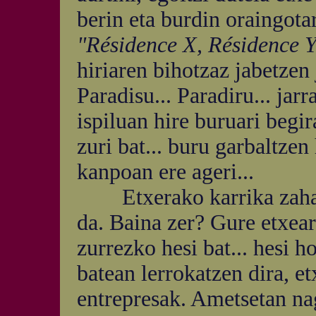
berin eta burdin oraingota
"Résidence X, Résidence Y
hiriaren bihotzaz jabetzen j
Paradisu... Paradiru... jar
ispiluan hire buruari begir
zuri bat... buru garbaltzen
kanpoan ere ageri...
Etxerako karrika zaharr
da. Baina zer? Gure etxear
zurrezko hesi bat... hesi h
batean lerrokatzen dira, et
entrepresak. Ametsetan nago