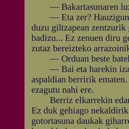
— Bakartasunaren luzap
— Eta zer? Hauzigunean h
duzu giltzapean zentzurik 
badizu... Ez zenuen diru ge
zutaz bereizteko arrazoini
— Orduan beste bateki
— Bai eta harekin izan 
aspaldian berririk ematen.
ezagutu nahi ere.
Berriz elkarrekin edanik
Ez duk gehiago nekaldirik 
gotortasuna daukak giharr