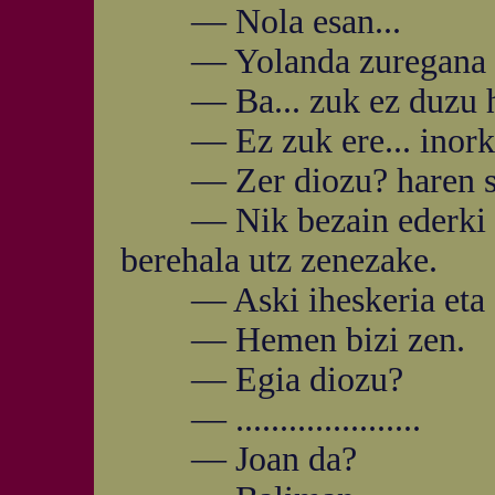
— Nola esan...
— Yolanda zuregana itz
— Ba... zuk ez duzu ha
— Ez zuk ere... inork, i
— Zer diozu? haren sen
— Nik bezain ederki eza
berehala utz zenezake.
— Aski iheskeria eta esk
— Hemen bizi zen.
— Egia diozu?
— .....................
— Joan da?