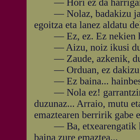
— Hori ez da harrigar
— Nolaz, badakizu jadan
egoitza eta lanez aldatu de
— Ez, ez. Ez nekien ho
— Aizu, noiz ikusi du
— Zaude, azkenik, duel
— Orduan, ez dakizu nu
— Ez baina... hainbeste
— Nola ez! garrantzirik.
duzunaz... Arraio, mutu e
emaztearen berririk gabe et
— Ba, etxearengatik kezk
baina zure emaztea...