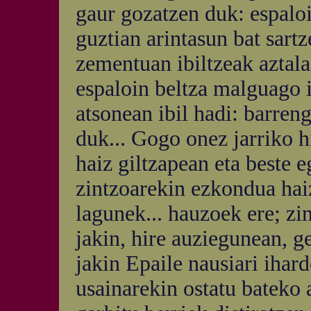
gaur gozatzen duk: espaloi
guztian arintasun bat sartz
zementuan ibiltzeak aztala
espaloin beltza malguago i
atsonean ibil hadi: barren
duk... Gogo onez jarriko h
haiz giltzapean eta beste 
zintzoarekin ezkondua haiz
lagunek... hauzoek ere; zi
jakin, hire auziegunean, g
jakin Epaile nausiari ihar
usainarekin ostatu bateko 