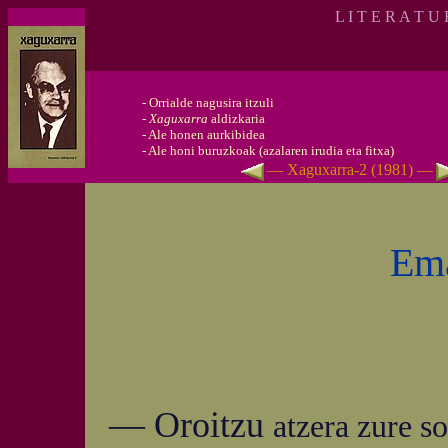
L I T E R A T U
-
Orrialde nagusira itzuli
-
Xaguxarra
aldizkaria
-
Ale honen aurkibidea
-
Ale honi buruzkoak (azalaren irudia eta fitxa)
— Xaguxarra-2 (1981) —
Ema
— Oroitzu
atzera zure s