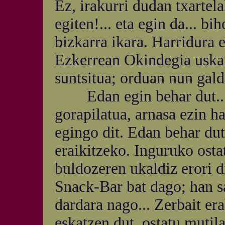
Ez, irakurri dudan txartela
egiten!... eta egin da... bi
bizkarra ikara. Harridura e
Ezkerrean Okindegia uskailt
suntsitua; orduan nun gal
Edan egin behar dut... ez
gorapilatua, arnasa ezin ha
egingo dit. Edan behar du
eraikitzeko. Inguruko osta
buldozeren ukaldiz erori di
Snack-Bar bat dago; han sa
dardara nago... Zerbait er
eskatzen dut, ostatu mutila