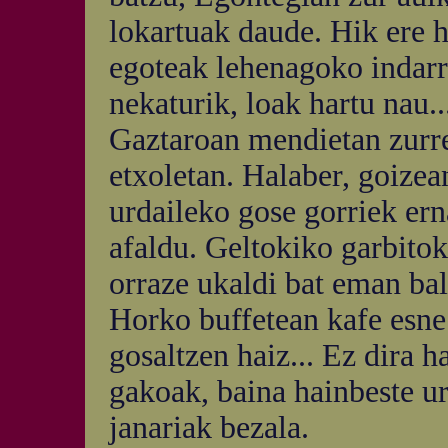
lokartuak daude. Hik ere 
egoteak lehenagoko indarra
nekaturik, loak hartu nau..
Gaztaroan mendietan zurre
etxoletan. Halaber, goizea
urdaileko gose gorriek erna
afaldu. Geltokiko garbitoki
orraze ukaldi bat eman bal
Horko buffetean kafe esne 
gosaltzen haiz... Ez dira h
gakoak, baina hainbeste u
janariak bezala.