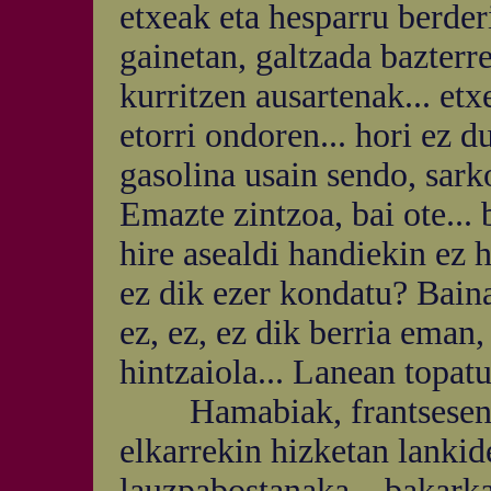
etxeak eta hesparru berder
gainetan, galtzada bazterre
kurritzen ausartenak... etx
etorri ondoren... hori ez d
gasolina usain sendo, sar
Emazte zintzoa, bai ote...
hire asealdi handiekin ez 
ez dik ezer kondatu? Baina i
ez, ez, ez dik berria eman
hintzaiola... Lanean topat
Hamabiak, frantsesen ba
elkarrekin hizketan lankide
lauzpabostanaka... bakarka.