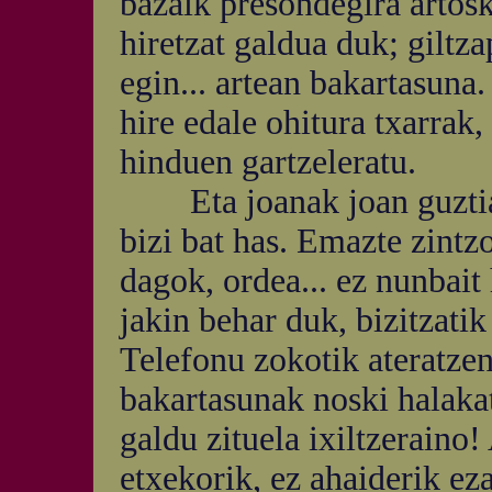
bazaik presondegira artoski
hiretzat galdua duk; giltz
egin... artean bakartasuna
hire edale ohitura txarrak,
hinduen gartzeleratu.
Eta joanak joan guztiak 
bizi bat has. Emazte zintzo
dagok, ordea... ez nunbait 
jakin behar duk, bizitzatik
Telefonu zokotik ateratzen
bakartasunak noski halakat
galdu zituela ixiltzeraino
etxekorik, ez ahaiderik eza