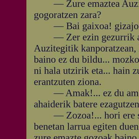
— Zure emaztea Auzi eg
gogoratzen zara?
— Bai gaixoa! gizajoa! 
— Zer ezin gezurrik asm
Auzitegitik kanporatzean,
baino ez du bildu... mozko
ni hala utzirik eta... hai
erantzuten ziona.
— Amak!... ez du amarik
ahaiderik batere ezagutzen
— Zozoa!... hori ere sini
benetan larrua egiten duen
zure emazte gozoak baino 