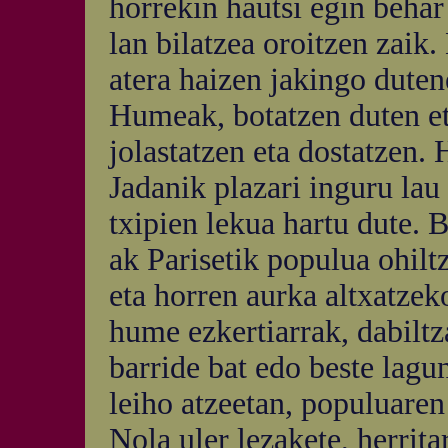
horrekin hautsi egin behar 
lan bilatzea oroitzen zaik
atera haizen jakingo duten
Humeak, botatzen duten et
jolastatzen eta dostatzen.
Jadanik plazari inguru lau
txipien lekua hartu dute. 
ak Parisetik populua ohilt
eta horren aurka altxatzek
hume ezkertiarrak, dabiltz
barride bat edo beste lag
leiho atzeetan, populuaren
Nola uler lezakete, herrita