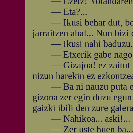
— Ezetz! Yolandaren s
— Eta?...
— Ikusi behar dut, berez
jarraitzen ahal... Nun bizi
— Ikusi nahi baduzu, Po
— Etxerik gabe nago eta
— Gizajoa! ez zaitut go
nizun harekin ez ezkontzea
— Ba ni nauzu puta eta 
gizona zer egin duzu egun
gaizki ibili den zure galer
— Nahikoa... aski!... Zu
— Zer uste huen ba..