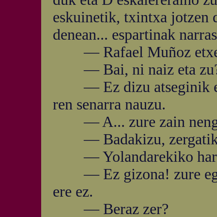
eskuinetik, txintxa jotzen 
denean... espartinak narra
— Rafael Muñoz etxe
— Bai, ni naiz eta zu
— Ez dizu atseginik em
ren senarra nauzu.
— A... zure zain nengoen
— Badakizu, zergatik.
— Yolandarekiko harr
— Ez gizona! zure egitat
ere ez.
— Beraz zer?