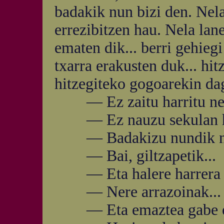
badakik nun bizi den. Nela
errezibitzen hau. Nela lane
ematen dik... berri gehieg
txarra erakusten duk... hi
hitzegiteko gogoarekin da
— Ez zaitu harritu ner
— Ez nauzu sekulan ha
— Badakizu nundik na
— Bai, giltzapetik...
— Eta halere harrera o
— Nere arrazoinak...
— Eta emaztea gabe eto