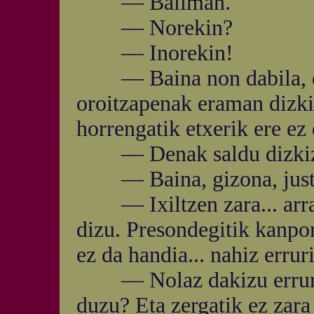
— Baliman.
— Norekin?
— Inorekin!
— Baina non dabila, et
oroitzapenak eraman dizkit
horrengatik etxerik ere ez
— Denak saldu dizkiz
— Baina, gizona, justiz
— Ixiltzen zara... arraz
dizu. Presondegitik kanpo
ez da handia... nahiz erruri
— Nolaz dakizu errurik 
duzu? Eta zergatik ez zara