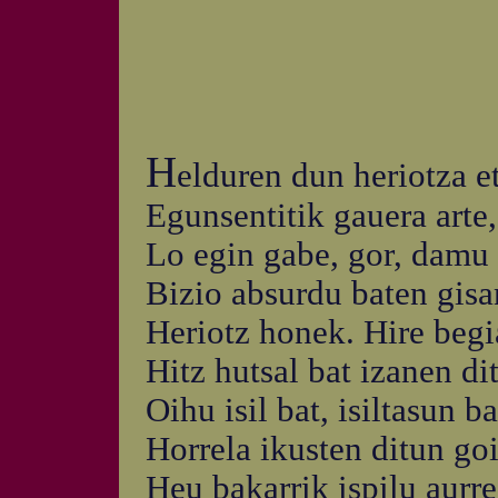
H
elduren dun heriotza e
Egunsentitik gauera arte,
Lo egin gabe, gor, damu
Bizio absurdu baten gisa
Heriotz honek. Hire beg
Hitz hutsal bat izanen di
Oihu isil bat, isiltasun ba
Horrela ikusten ditun goi
Heu bakarrik ispilu aurr