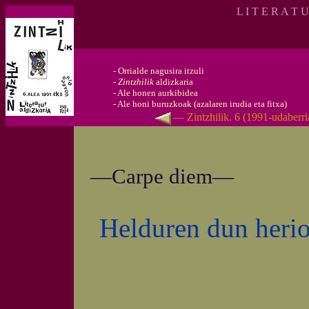
L I T E R A T 
-
Orrialde nagusira itzuli
-
Zintzhilik
aldizkaria
-
Ale honen aurkibidea
-
Ale honi buruzkoak (azalaren irudia eta fitxa)
— Zintzhilik. 6 (1991-udaberr
—Carpe diem—
Helduren dun herio