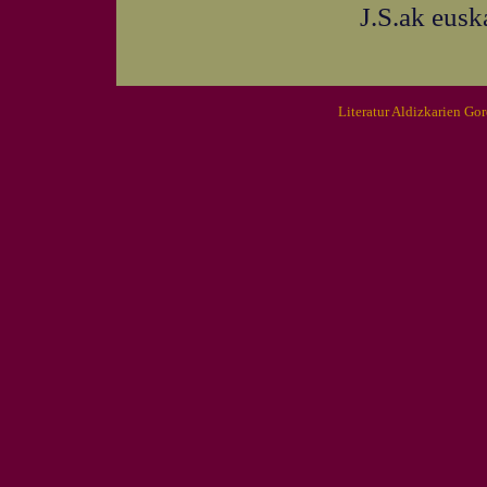
J.S.ak eusk
Literatur Aldizkarien Go