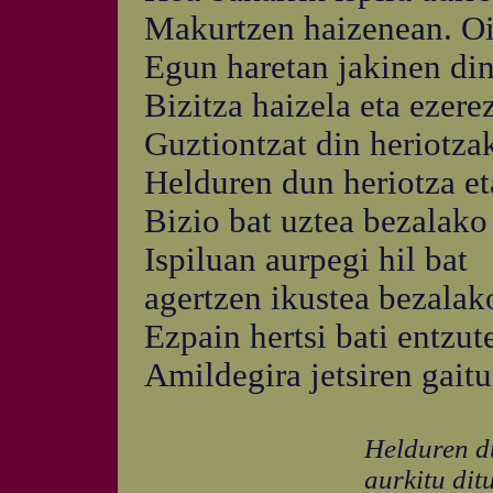
Makurtzen haizenean. Oi,
Egun haretan jakinen di
Bizitza haizela eta ezere
Guztiontzat din heriotzak
Helduren dun heriotza et
Bizio bat uztea bezalako
Ispiluan aurpegi hil bat
agertzen ikustea bezalak
Ezpain hertsi bati entzut
Amildegira jetsiren gait
Helduren du
aurkitu di