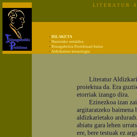
L I T E R A T U R A 
-
BILAKETA
-
Hasierako orrialdea
-
Ibinagabeitia Proiektuari buruz
-
Aldizkarien kronologia
Literatur Aldizkarie
proiektua da.
Era guzti
etorriak izango dira.
Ezinezkoa izan zaigu 
argitaratzeko baimena 
aldizkarietako ardurad
abiatu gara lehen urrat
ere, bere testuak ez arg