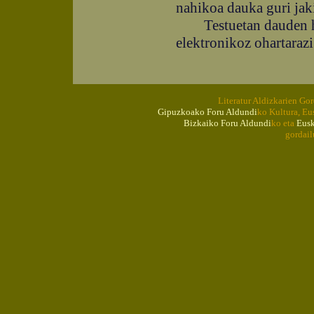
nahikoa dauka guri jak
Testuetan dauden hut
elektronikoz ohartarazi
Literatur Aldizkarien Go
Gipuzkoako Foru Aldundi
ko Kultura, Eu
Bizkaiko Foru Aldundi
ko eta
Eusk
gordail