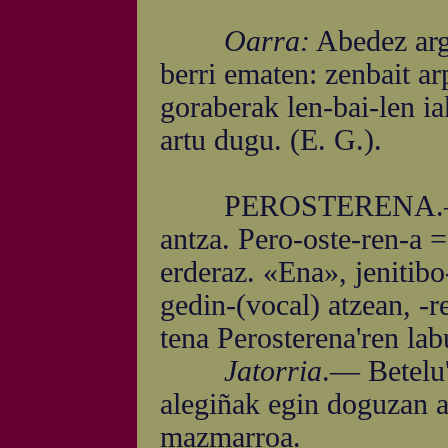
Oarra:
Abedez arg
berri ematen: zenbait a
goraberak len-bai-len ia
artu dugu. (E. G.).
PEROSTERENA.— Abize
antza. Pero-oste-ren-a =
erderaz. «Ena», jenitibo
gedin-(vocal) atzean, -r
tena Perosterena'ren lab
Jatorria
.— Betelu'
alegiñak egin doguzan a
mazmarroa.