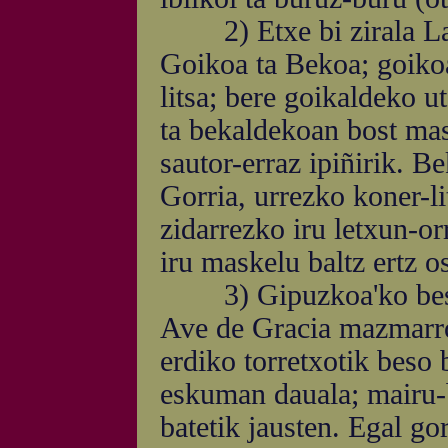
2) Etxe bi zirala Laz
Goikoa ta Bekoa; goikoa
litsa; bere goikaldeko u
ta bekaldekoan bost mask
sautor-erraz ipiñirik. B
Gorria, urrezko koner-li
zidarrezko iru letxun-orr
iru maskelu baltz ertz os
3) Gipuzkoa'ko beste 
Ave de Gracia mazmarrol
erdiko torretxotik beso 
eskuman dauala; mairu-b
batetik jausten. Egal gor