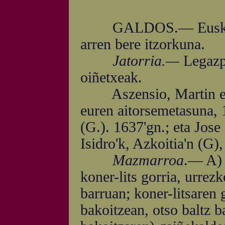
GALDOS.— Euskal-abiz
arren bere itzorkuna.
Jatorria.—
Legazpi
oiñetxeak.
Aszensio, Martin eta F
euren aitorsemetasuna, 
(G.). 1637'gn.; eta Jos
Isidro'k, Azkoitia'n (G)
Mazmarroa
.— A) 
koner-lits gorria, urrez
barruan; koner-litsaren
bakoitzean, otso baltz ba