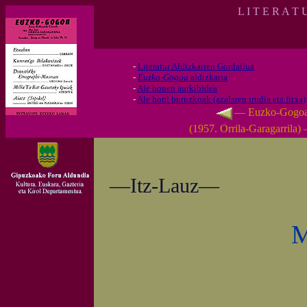
L I T E R A T 
-
Literatur Aldizkarien Gordailua
-
Euzko-Gogoa
aldizkaria
-
Ale honen aurkibidea
-
Ale honi buruzkoak (azalaren irudia eta fitxa)
— Euzko-Gogo
(1957. Orrila-Garagarrila)
—Itz-Lauz—
M