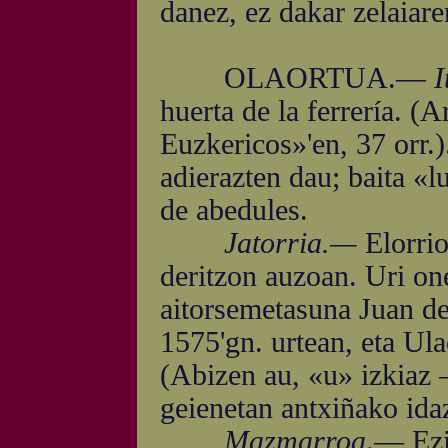
danez, ez dakar zelaiar
OLAORTUA.—
I
huerta de la ferrería. (
Euzkericos»'en, 37 orr.)
adierazten dau; baita «l
de abedules.
Jatorria.—
Elorrio
deritzon auzoan. Uri on
aitorsemetasuna Juan de
1575'gn. urtean, eta Ula
(Abizen au, «u» izkiaz
geienetan antxiñako idaz
Mazmarroa
.— Ezin