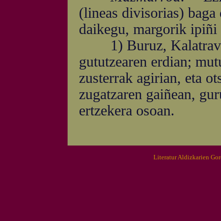
(lineas divisorias) baga 
daikegu, margorik ipiñi 
1) Buruz, Kalatrava'k
gututzearen erdian; mutu
zusterrak agirian, eta ot
zugatzaren gaiñean, gurut
ertzekera osoan.
Literatur Aldizkarien Go