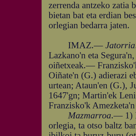
zerrenda antzeko zatia b
bietan bat eta erdian bes
orlegian bedarra jaten.
IMAZ.—
Jatorria
Lazkano'n eta Segura'n,
oiñetxeak.— Franzisko'k
Oiñate'n (G.) adierazi 
urtean; Ataun'en (G.), J
1647'gn; Martin'ek Leni
Franzisko'k Amezketa'n 
Mazmarroa
.— 1) 
orlegia, ta otso baltz b
ibilkoi ta buruz-buru (ot