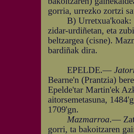
bakoitzaren) gaiñekaldea
gorria, urrezko zortzi sa
B) Urretxua'koak: Urr
zidar-urdiñetan, eta zub
beltzargea (cisne). Maz
bardiñak dira.
EPELDE.—
Jator
Bearne'n (Prantzia) bere
Epelde'tar Martin'ek Azk
aitorsemetasuna, 1484'g
1709'gn.
Mazmarroa
.— Zati
gorri, ta bakoitzaren ga